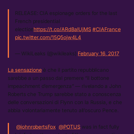
RELEASE: CIA espionage orders for the last
French presidential
election
https://t.co/ARd8alUjMS
#CIAFrance
pic.twitter.com/15Q5ojw4L4
— WikiLeaks (@wikileaks)
February 16, 2017
La sensazione
è che il partito repubblicano
sarebbe a un passo dal premere “il bottone
impeachment d’emergenza” — rivelando a John
Roberts che Trump sarebbe stato a conoscenza
delle conversazioni di Flynn con la Russia, e che
abbia volontariamente tenuto all’oscuro Pence.
.
@johnrobertsFox
:
@POTUS
was in fact fully