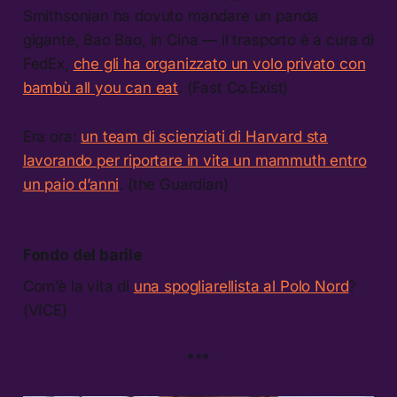
Smithsonian ha dovuto mandare un panda
gigante, Bao Bao, in Cina — il trasporto è a cura di
FedEx,
che gli ha organizzato un volo privato con
bambù all you can eat
. (Fast Co.Exist)
Era ora:
un team di scienziati di Harvard sta
lavorando per riportare in vita un mammuth entro
un paio d’anni
. (the Guardian)
Fondo del barile
Com’è la vita di
una spogliarellista al Polo Nord
?
(VICE)
***