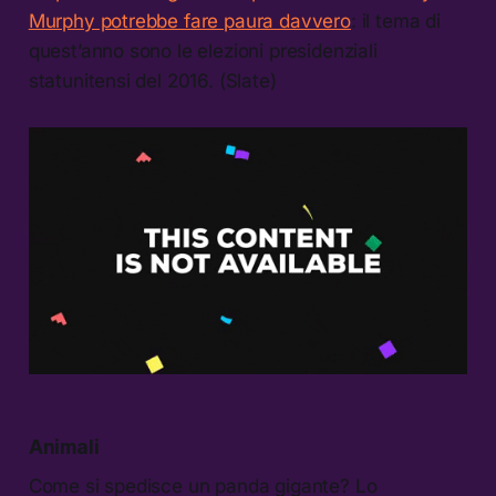
Murphy potrebbe fare paura davvero
: il tema di
quest’anno sono le elezioni presidenziali
statunitensi del 2016. (Slate)
Animali
Come si spedisce un panda gigante? Lo