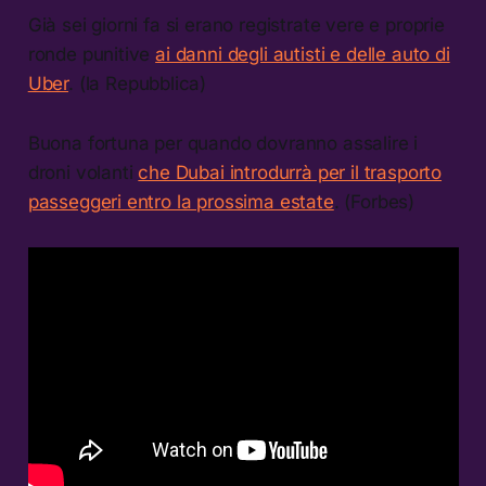
Già sei giorni fa si erano registrate vere e proprie
ronde punitive
ai danni degli autisti e delle auto di
Uber
. (la Repubblica)
Buona fortuna per quando dovranno assalire i
droni volanti
che Dubai introdurrà per il trasporto
passeggeri entro la prossima estate
. (Forbes)