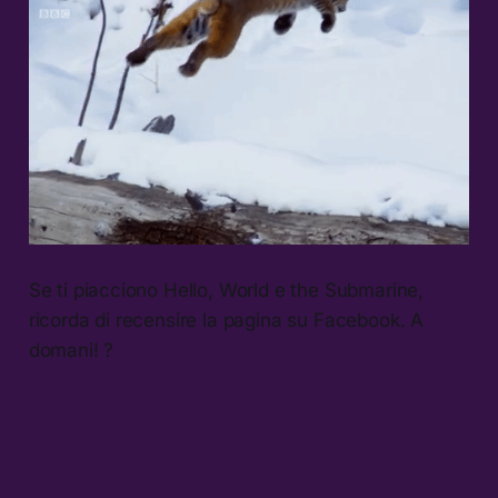
Se ti piacciono Hello, World e the Submarine,
ricorda di recensire la pagina su Facebook. A
domani! ?