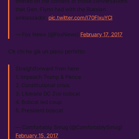
briefed on the content of those conversations
that Gen. Flynn had with the Russian
ambassador.
pic.twitter.com/I70FlxuYCl
— Fox News (@FoxNews)
February 17, 2017
C’è chi ha già un piano perfetto:
Straightforward from here
1. Impeach Trump & Pence
2. Constitutional crisis
3. Liberate DC Zoo bobcat
4. Bobcat led coup
5. President bobcat
— Comfortably Smug (@ComfortablySmug)
February 15, 2017