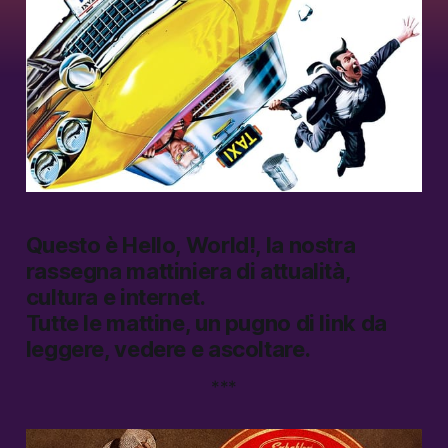
Questo è
Hello, World!
, la nostra
rassegna mattiniera di attualità,
cultura e internet.
Tutte le mattine, un pugno di link da
leggere, vedere e ascoltare.
***