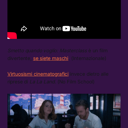
Smetto quando voglio: Masterclass
è un film
divertente,
se siete maschi
. (Internazionale)
Virtuosismi cinematografici
invece dietro alle
riprese di
La La Land
. (No Film School)