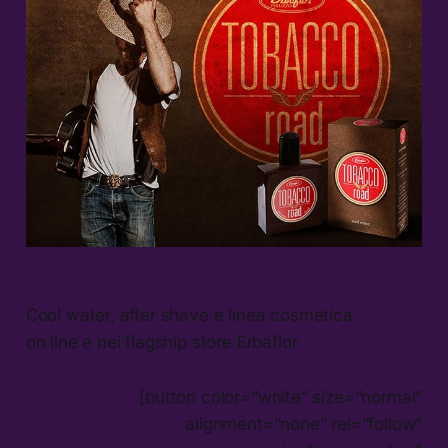
Cool water, after shave e linea cosmetica
on line e nei flagship store Erbaflor
[button color=”white” size=”normal”
alignment=”none” rel=”follow”