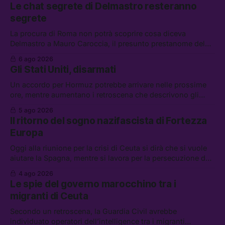
Le chat segrete di Delmastro resteranno
segrete
La procura di Roma non potrà scoprire cosa diceva
Delmastro a Mauro Caroccia, il presunto prestanome del
clan Senese. Tra le altre notizie: le IDF hanno ripreso gli
6 ago 2026
attacchi in Libano, il governo chiederà 36 miliardi di
Gli Stati Uniti, disarmati
flessibilità in armi e energia, e Grokipedia è già stata
abbandonata
Un accordo per Hormuz potrebbe arrivare nelle prossime
ore, mentre aumentano i retroscena che descrivono gli
Stati Uniti come disarmati. Tra le altre notizie: le storie di
5 ago 2026
chi aspetta i dispersi di Ceuta, il boom dei carburanti
Il ritorno del sogno nazifascista di Fortezza
diluiti, e quanti attivisti anti data center sono stati arrestati
Europa
Oggi alla riunione per la crisi di Ceuta si dirà che si vuole
aiutare la Spagna, mentre si lavora per la persecuzione dei
migranti. Tra le altre notizie: l’esplosione di aborti
4 ago 2026
spontanei a Gaza, un giovane di 19 anni è morto sotto il
Le spie del governo marocchino tra i
sole per raccogliere pomodori, e cosa dice l’AI Act europeo
migranti di Ceuta
Secondo un retroscena, la Guardia Civil avrebbe
individuato operatori dell’intelligence tra i migranti