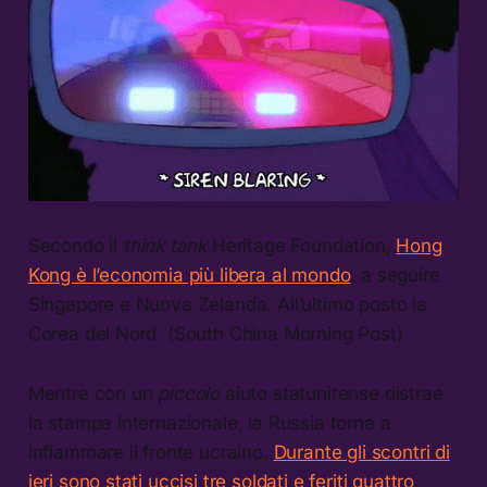
Secondo il
think tank
Heritage Foundation,
Hong
Kong è l’economia più libera al mondo
, a seguire
Singapore e Nuova Zelanda. All’ultimo posto la
Corea del Nord. (South China Morning Post)
Mentre con un
piccolo
aiuto statunitense distrae
la stampa internazionale, la Russia torna a
infiammare il fronte ucraino.
Durante gli scontri di
ieri sono stati uccisi tre soldati e feriti quattro
.