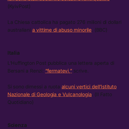
(KyivPost)
La Chiesa cattolica ha pagato 276 milioni di dollari
australiani
a vittime di abuso minorile
. (BBC)
Italia
L’Huffington Post pubblica una lettera aperta di
Bersani a Renzi:
“fermatevi,”
scrive.
Si sono dimessi a ruota
alcuni vertici dell’Istituto
Nazionale di Geologia e Vulcanologia
. (Il Fatto
Quotidiano)
Scienza