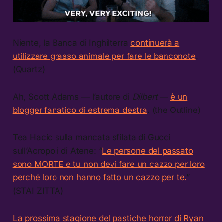
Niente, la Banca di Inghilterra
continuerà a
utilizzare grasso animale per fare le banconote
.
(Quartz)
Ah, Scott Adams — l’autore di
Dilbert
—
è un
blogger fanatico di estrema destra
. (the Outline)
Tea Hacic sulla mancata sfilata di Gucci
sull’Acropoli di Atene: “
Le persone del passato
sono MORTE e tu non devi fare un cazzo per loro
perché loro non hanno fatto un cazzo per te.
”
(STAI ZITTA)
La prossima stagione del pastiche horror di Ryan