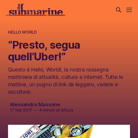
HELLO WORLD
“Presto, segua
quell’Uber!”
Questo è Hello, World!, la nostra rassegna
mattiniera di attualità, cultura e internet. Tutte le
mattine, un pugno di link da leggere, vedere e
ascoltare.
Alessandro Massone
17 feb 2017
—
4 minuti di lettura