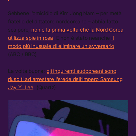
Sebbene l’omicidio di Kim Jong Nam – per metà
fratello del dittatore nordcoreano – abbia fatto
scalpore,
non è la prima volta che la Nord Corea
utilizza spie in rosa
. E non è stato neanche
il
modo più inusuale di eliminare un avversario
.
(ABC / BBC)
La volta buona:
gli inquirenti sudcoreani sono
riusciti ad arrestare l’erede dell’impero Samsung
Jay Y. Lee
. (Quartz)