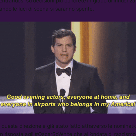
randosi su decisioni più concrete in grado di influenzar
ndo le luci di scena si saranno spente.
questa direzione è già stato fatto attraverso le nominat
in risposta agli #OscarSoWhite che all’ondata di razzismo 