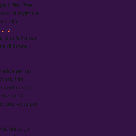
ia il film
The
 ban
, al regista è
nza alla
o
una
a di un’altra non
ne di future
America per un
lmets,
film
la cerimonia a
i risonanza
ire una volta per
visioni degli