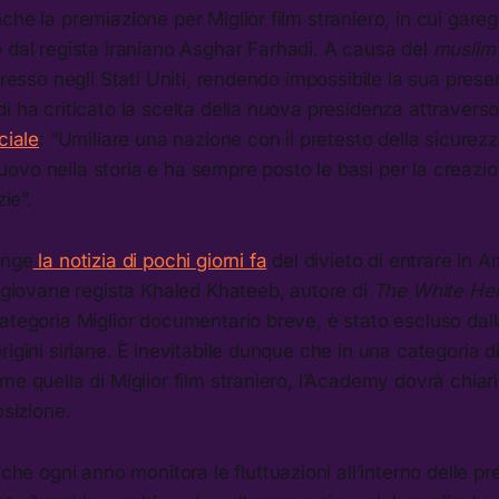
he la premiazione per Miglior film straniero, in cui garegg
to dal regista iraniano Asghar Farhadi. A causa del
muslim
gresso negli Stati Uniti, rendendo impossibile la sua prese
i ha criticato la scelta della nuova presidenza attravers
ciale
: “Umiliare una nazione con il pretesto della sicurezz
vo nella storia e ha sempre posto le basi per la creazio
zie”.
unge
la notizia di pochi giorni fa
del divieto di entrare in 
l giovane regista Khaled Khateeb, autore di
The White He
ategoria Miglior documentario breve, è stato escluso dal
rigini siriane. È inevitabile dunque che in una categoria d
me quella di Miglior film straniero, l’Academy dovrà chiar
osizione.
 che ogni anno monitora le fluttuazioni all’interno delle pre