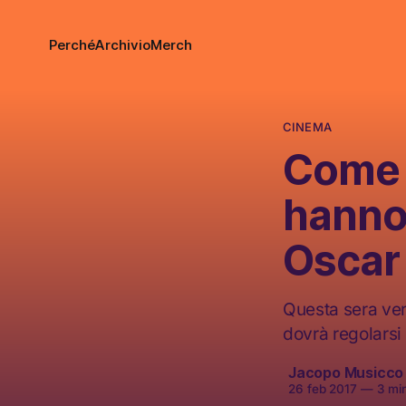
Perché
Archivio
Merch
CINEMA
Come l
hanno 
Oscar
Questa sera ver
dovrà regolarsi
Jacopo Musicco
26 feb 2017
—
3 min