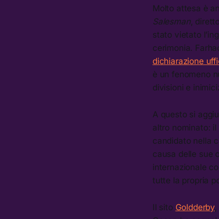
Molto attesa è anc
Salesman
, diret
stato vietato l’in
cerimonia. Farhad
dichiarazione uffi
è un fenomeno nuo
divisioni e inimici
A questo si aggi
altro nominato: i
candidato nella c
causa delle sue o
internazionale co
tutte la propria p
Il sito
Goldderby
,