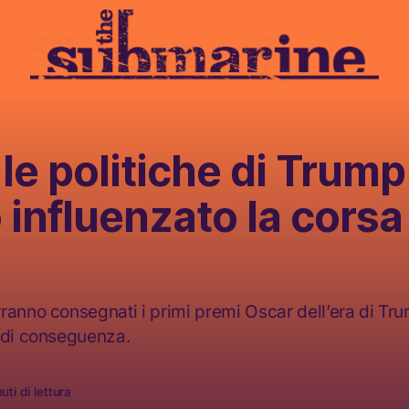
e politiche di Trump
influenzato la corsa 
ranno consegnati i primi premi Oscar dell’era di Tr
 di conseguenza.
uti di lettura