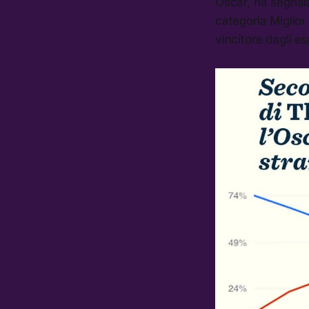
Oscar, ha segnal
categoria Miglior 
vincitore dagli es