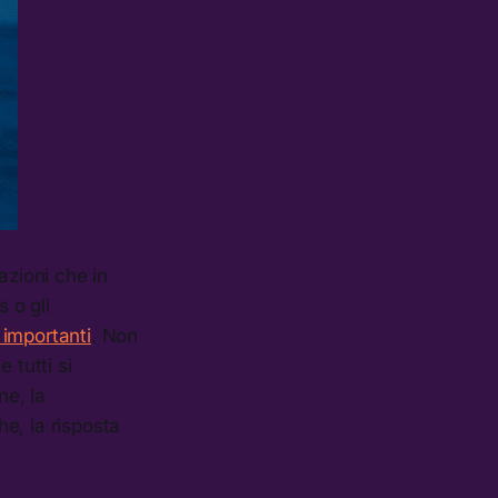
azioni che in
 o gli
 importanti
. Non
 tutti si
ne, la
che, la risposta