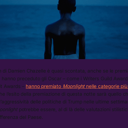
ilm di Damien Chazelle è quasi scontata, anche se le premi
 hanno preceduto gli Oscar – come i Writers Guild Awards
it Awards –
hanno premiato
Moonlight
nelle categorie più
e l’esito della premiazione di questa notte sarà quello che
’aggressività delle politiche di Trump nelle ultime settima
oonlight
potrebbe essere, al di là delle valutazioni stilisti
offerenza del Paese.