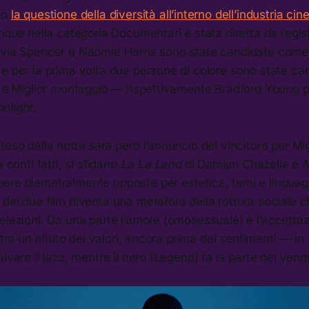
to
la questione della diversità all’interno dell’industria ci
inque nella categoria Documentari è stata diretta da regis
via Spencer e Naomie Harris sono state candidate come mi
 e per la prima volta due persone di colore sono state c
ia e Miglior montaggio — rispettivamente Bradford Young 
nlight
.
eso della notte sarà però l’annuncio del vincitore per Migl
a conti fatti, si sfidano
La La Land
di Damien Chazelle e
M
ere diametralmente opposte per estetica, temi e linguag
dei due film diventa una metafora della rottura sociale c
elezioni. Da una parte l’amore (omosessuale) e l’accettaz
ltra un rifiuto dei valori, ancora prima dei sentimenti — in 
lvare il jazz, mentre il nero (Legend) fa la parte del vend