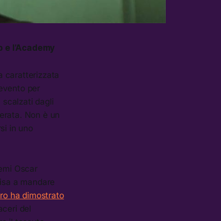
p e l’Academy
a caratterizzata
’evento per
 scalzati dagli
serata. Non è un
si in uno
remi Oscar
cisa a mandare
ro ha dimostrato
ceri del