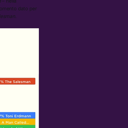
n
– nella
momento dato per
lesman
.