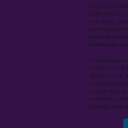
hanno sottolinea
quattro film su c
Viola Davis, Octa
non protagoniste
Miglior fotograf
McMillon per
Moo
Il momento più att
categoria in cui, 
Jenkins — due op
contrapposizione 
vivendo dal post 
sentimenti, dall’a
(Gosling) vuole sa