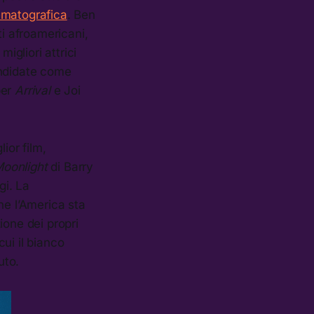
nematografica
. Ben
ti afroamericani,
gliori attrici
andidate come
per
Arrival
e Joi
ior film,
oonlight
di Barry
gi. La
he l’America sta
ione dei propri
cui il bianco
uto.