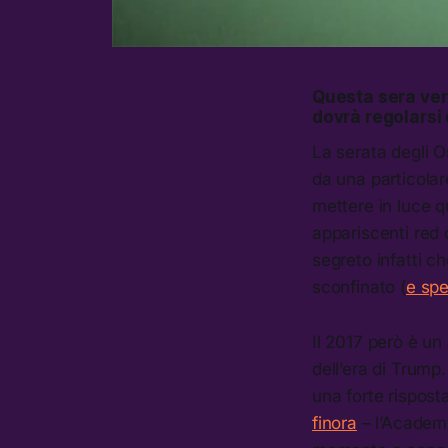
Questa sera ver
dovrà regolarsi
La serata degli 
da una particolar
mettere in luce q
appariscenti red 
segreto infatti c
sconfinato (
e sp
Il 2017 però è un
dell’era di Trump
una forte rispost
finora
– l’Academy