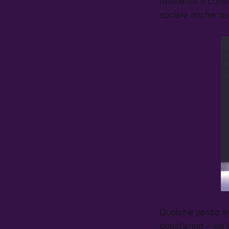
momento e concent
sociale anche qua
Qualche passo in 
quest’anno – sia 