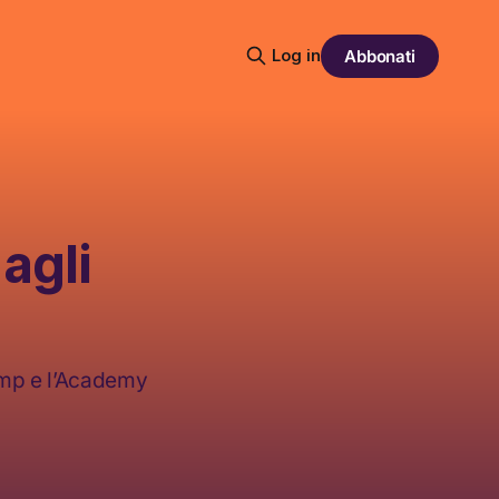
Log in
Abbonati
agli
ump e l’Academy