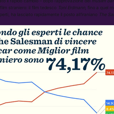
ato il rapido cambio – dopo l’approvazione del
muslim ba
film straniero: il film tedesco
Toni Erdmann
, fino a quel 
perti, ha lasciato rapidamente il posto all’iraniano
The Sa