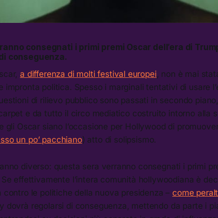
ranno consegnati i primi premi Oscar dell’era di Trum
 di conseguenza.
Oscar,
a differenza di molti festival europei
, non è mai stat
e impronta politica. Spesso i marginali tentativi di usare l
uestioni di rilievo pubblico sono passati in secondo piano,
carpet e da tutto il circo mediatico costruito intorno alla 
he gli Oscar siano l’occasione per Hollywood di promuover
esso un po’ pacchiano
) atto di solipsismo.
 anno diverso: questa sera verranno consegnati i primi p
. Se effettivamente l’intera comunità hollywoodiana è de
a contro le politiche della nuova presidenza –
come peralt
 dovrà regolarsi di conseguenza, mettendo da parte i pia