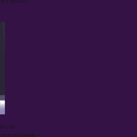
e il tessuto
ion che
post elettorale –