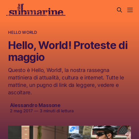
HELLO WORLD
Hello, World! Proteste di
maggio
Questo è Hello, World!, la nostra rassegna
mattiniera di attualità, cultura e internet. Tutte le
mattine, un pugno di link da leggere, vedere e
ascoltare.
Alessandro Massone
2 mag 2017
—
3 minuti di lettura