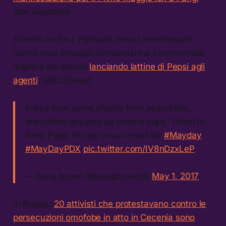
(the Guardian)
Scontri anche a Portland, dove i manifestanti
hanno reso omaggio all’operazione commerciale
migliore del secolo
lanciando lattine di Pepsi agli
agenti
. (ABC News)
Police took some shields from anarchists,
anarchists grouped up toward cops. 1 tried to
hand Pepsi to cop, unsuccessfully
#Mayday
#MayDayPDX
pic.twitter.com/IV8nDzxLeP
— doug brown (@dougbrown8)
May 1, 2017
In Russia,
20 attivisti che protestavano contro le
persecuzioni omofobe in atto in Cecenia sono