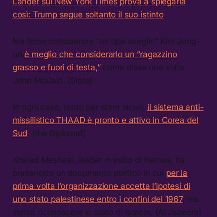
Lander sul New York Times prova a spiegarla
così: Trump segue soltanto il suo istinto
.
Ma forse considerare “un tipo sveglio” Kim Jong-
un
è meglio che considerarlo un “ragazzino
grasso e fuori di testa,”
come disse una volta
John McCain. (Slate)
In ogni caso, tanto per stare sicuri,
il sistema anti-
missilistico THAAD è pronto e attivo in Corea del
Sud
. (the Diplomat)
Khaled Meshaal, leader in esilio di Hamas, ha
presentato un documento politico in cui
per la
prima volta l’organizzazione accetta l’ipotesi di
uno stato palestinese entro i confini del 1967
, ma
senza riconoscere lo stato di Israele. (Al Jazeera)