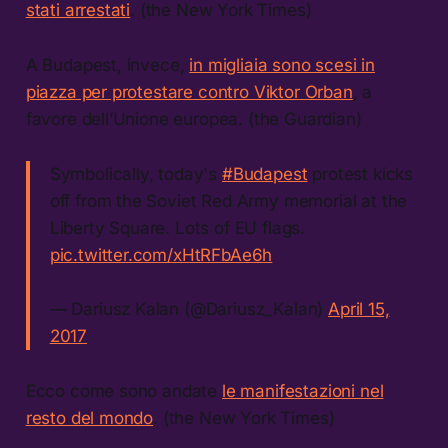
stati arrestati
. (the New York Times)
A Budapest, invece,
in migliaia sono scesi in
piazza per protestare contro Viktor Orban
, a
favore dell’Unione europea. (the Guardian)
Symbolically, today's
#Budapest
protest kicks
off from the Soviet Red Army memorial at the
Liberty Square. Lots of EU flags.
pic.twitter.com/xHtRFbAe6h
— Dariusz Kalan (@Dariusz_Kalan)
April 15,
2017
Ecco come sono andate
le manifestazioni nel
resto del mondo
. (the New York Times)