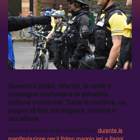
Questo è
Hello, World!
, la nostra
rassegna mattiniera di attualità,
cultura e internet.
Tutte le mattine, un
pugno di link da leggere, vedere e
ascoltare.
Qualche scontro e sei poliziotti feriti
durante la
manifestazione per il Primo maggio ieri a Parigi
.