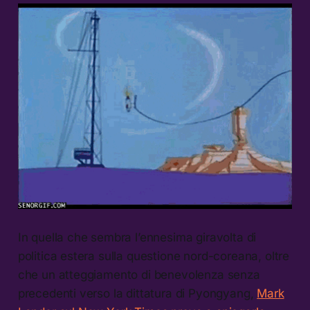
In quella che sembra l’ennesima giravolta di
politica estera sulla questione nord-coreana, oltre
che un atteggiamento di benevolenza senza
precedenti verso la dittatura di Pyongyang,
Mark