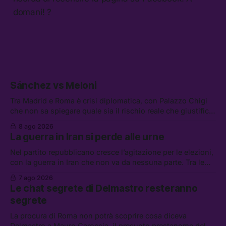
domani! ?
Sánchez vs Meloni
Tra Madrid e Roma è crisi diplomatica, con Palazzo Chigi
che non sa spiegare quale sia il rischio reale che giustifica
la sospensione di Schengen. Tra le altre notizie: l’accordo
8 ago 2026
di difesa tra Arabia Saudita, Pakistan e Turchia, la crisi del
La guerra in Iran si perde alle urne
carburante irregolare, e un altro caso di IA ribelle
Nel partito repubblicano cresce l’agitazione per le elezioni,
con la guerra in Iran che non va da nessuna parte. Tra le
altre notizie: due alti dirigenti del Mossad hanno perso il
7 ago 2026
lavoro, Schlein prova a mettere in sicurezza la coalizione, e
Le chat segrete di Delmastro resteranno
che cos’è lo “Spiralismo,” la religione degli agenti IA
segrete
La procura di Roma non potrà scoprire cosa diceva
Delmastro a Mauro Caroccia, il presunto prestanome del