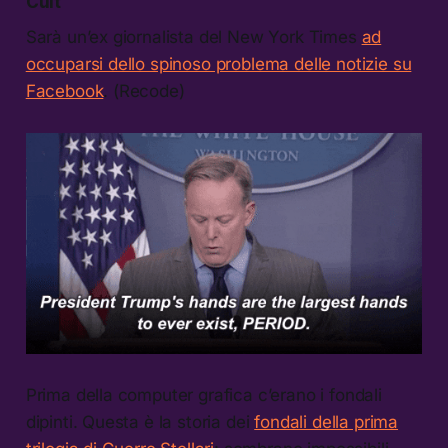
Cult
Sarà un’ex giornalista del New York Times
ad
occuparsi dello spinoso problema delle notizie su
Facebook
. (Recode)
Prima della computer grafica c’erano i fondali
dipinti. Questa è la storia dei
fondali della prima