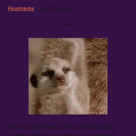
Finalmente
. (TechCrunch)
***
Se ti piacciono Hello, World e the Submarine,
ricorda di recensire la pagina su Facebook. A