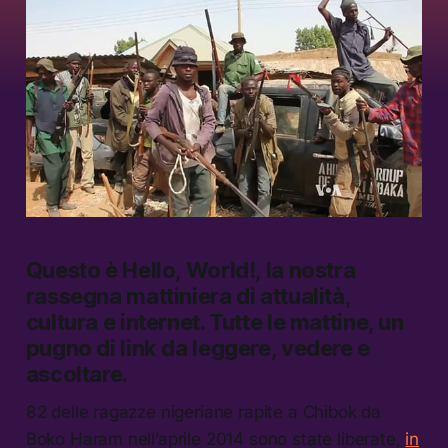
Questo è
Hello, World!
, la nostra
rassegna mattiniera di attualità,
cultura e internet.
Tutte le mattine, un
pugno di link da leggere, vedere e
ascoltare.
82 delle ragazze nigeriane rapite a Chibok da
Boko Haram nell’aprile 2014 sono state liberate,
in