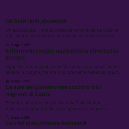
Gli Stati Uniti, disarmati
Un accordo per Hormuz potrebbe arrivare nelle prossime
ore, mentre aumentano i retroscena che descrivono gli
Stati Uniti come disarmati. Tra le altre notizie: le storie di
5 ago 2026
chi aspetta i dispersi di Ceuta, il boom dei carburanti
Il ritorno del sogno nazifascista di Fortezza
diluiti, e quanti attivisti anti data center sono stati arrestati
Europa
Oggi alla riunione per la crisi di Ceuta si dirà che si vuole
aiutare la Spagna, mentre si lavora per la persecuzione dei
migranti. Tra le altre notizie: l’esplosione di aborti
4 ago 2026
spontanei a Gaza, un giovane di 19 anni è morto sotto il
Le spie del governo marocchino tra i
sole per raccogliere pomodori, e cosa dice l’AI Act europeo
migranti di Ceuta
Secondo un retroscena, la Guardia Civil avrebbe
individuato operatori dell’intelligence tra i migranti
coinvolti nell’incidente di Ceuta. Tra le altre notizie: le IDF
3 ago 2026
hanno ucciso 19 persone a Gaza; le tensioni nel campo
La crisi statunitense dei missili
largo sugli armamenti per l’Ucraina; e quanto costa una