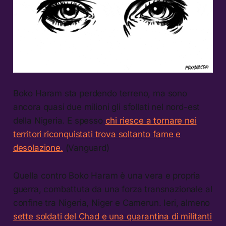
Boko Haram sta perdendo terreno, ma sono
ancora quasi due milioni gli sfollati nel nord-est
della Nigeria. E spesso
chi riesce a tornare nei
territori riconquistati trova soltanto fame e
desolazione.
(Vanguard)
Quella contro Boko Haram è una vera e propria
guerra, combattuta da una forza transnazionale al
confine tra Nigeria, Niger e Camerun. Ieri, almeno
sette soldati del Chad e una quarantina di militanti