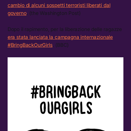
cambio di alcuni sospetti terroristi liberati dal
governo
. (the Washington Post)
Dopo il rapimento, per la liberazione delle ragazze
era stata lanciata la campagna internazionale
#BringBackOurGirls
. (BBC)