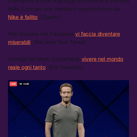
Il tentativo di Eliud Kipchoge di rompere la barriera
delle 2 ore per una maratona sponsorizzato da
Nike è fallito
. (Quartz)
Non lasciare che Facebook
vi faccia diventare
miserabili
. (the New York Times)
Consigli per Mark Zuckerberg:
vivere nel mondo
reale ogni tanto
. (the Guardian)