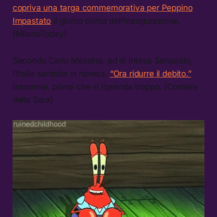
copriva una targa commemorativa per Peppino
Impastato
il giorno prima dell’inaugurazione.
(MilanoToday)
Secondo Carlo Messina, ad di Intesa Sanpaolo,
l’Italia sarebbe in ripresa.
“Ora ridurre il debito.”
Insomma, prima che si riprenda troppo. (Corriere
della Sera)