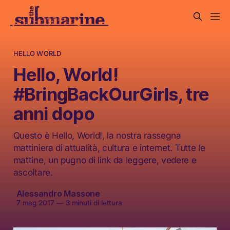
HELLO WORLD
Hello, World!
#BringBackOurGirls, tre
anni dopo
Questo è Hello, World!, la nostra rassegna
mattiniera di attualità, cultura e internet. Tutte le
mattine, un pugno di link da leggere, vedere e
ascoltare.
Alessandro Massone
7 mag 2017
—
3 minuti di lettura