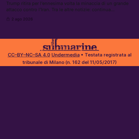
Xbox adesso?
Trump ritira per l’ennesima volta la minaccia di un grande
attacco contro l’Iran. Tra le altre notizie: continua
l’aggressione della Spagna da parte degli stati europei, il
2 ago 2026
piano della maggioranza per blindare le chat di Delmastro,
e quando costa leggere per primi i tweet di Trump
CC–BY–NC–SA 4.0
Undermedia
• Testata registrata al
tribunale di Milano (n. 162 del 11/05/2017)