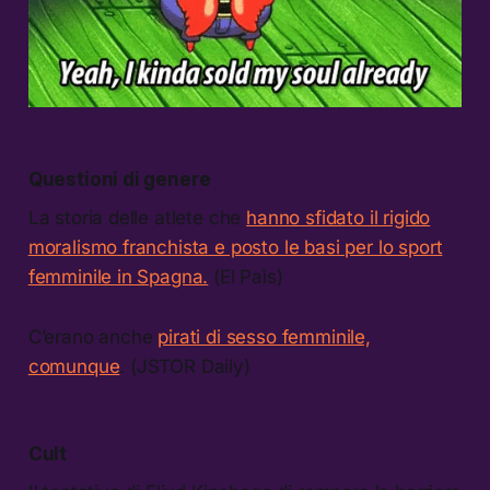
Questioni di genere
La storia delle atlete che
hanno sfidato il rigido
moralismo franchista e posto le basi per lo sport
femminile in Spagna.
(El Paìs)
C’erano anche
pirati di sesso femminile,
comunque
. (JSTOR Daily)
Cult