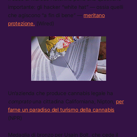
importante: gli hacker “white hat” — ossia quelli
che agiscono “a fin di bene” —
meritano
protezione.
(Wired)
Un’azienda che produce cannabis legale ha
comprato
una cittadina Californiana, Nipton,
per
farne un paradiso del turismo della cannabis
.
(NPR)
Medaglia di bronzo per Usain Bolt, che cede il