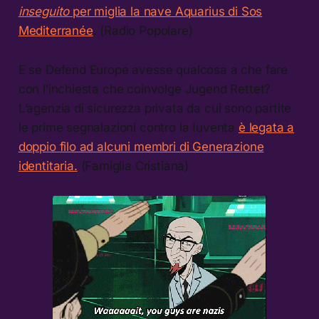
inseguito
per miglia la nave Aquarius di Sos
Mediterranée
. (Radio Popolare)
E se Defend Europe avesse qualcosa a che fare
con l’inchiesta che coinvolge Jugend Rettet?
L’agenzia di sicurezza privata da cui sono partite
le prime segnalazioni contro la Iuventa
è legata a
doppio filo ad alcuni membri di Generazione
identitaria.
(Famiglia Cristiana)