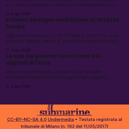
ore, mentre aumentano i retroscena che descrivono gli
Stati Uniti come disarmati. Tra le altre notizie: le storie di
5 ago 2026
chi aspetta i dispersi di Ceuta, il boom dei carburanti
Il ritorno del sogno nazifascista di Fortezza
diluiti, e quanti attivisti anti data center sono stati arrestati
Europa
Oggi alla riunione per la crisi di Ceuta si dirà che si vuole
aiutare la Spagna, mentre si lavora per la persecuzione dei
migranti. Tra le altre notizie: l’esplosione di aborti
4 ago 2026
spontanei a Gaza, un giovane di 19 anni è morto sotto il
Le spie del governo marocchino tra i
sole per raccogliere pomodori, e cosa dice l’AI Act europeo
migranti di Ceuta
Secondo un retroscena, la Guardia Civil avrebbe
individuato operatori dell’intelligence tra i migranti
coinvolti nell’incidente di Ceuta. Tra le altre notizie: le IDF
3 ago 2026
hanno ucciso 19 persone a Gaza; le tensioni nel campo
largo sugli armamenti per l’Ucraina; e quanto costa una
Xbox adesso?
CC–BY–NC–SA 4.0
Undermedia
• Testata registrata al
tribunale di Milano (n. 162 del 11/05/2017)