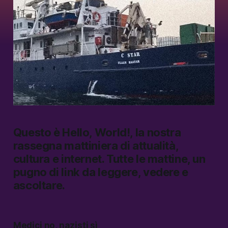
Questo è
Hello, World!
, la nostra
rassegna mattiniera di attualità,
cultura e internet.
Tutte le mattine, un
pugno di link da leggere, vedere e
ascoltare.
Medici no, nazisti sì