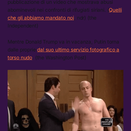
pubblicazione di un video che mostrava abusi
abominevoli nei confronti di rifugiati siriani. (
Quelli
che gli abbiamo mandato noi
, ndr) (the
Independent)
Mentre Donald Trump va in vacanza, Putin torna
dalle proprie
dal suo ultimo servizio fotografico a
torso nudo
. (the Washington Post)