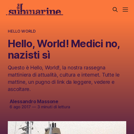
HELLO WORLD
Hello, World! Medici no,
nazisti sì
Questo è Hello, World!, la nostra rassegna
mattiniera di attualità, cultura e internet. Tutte le
mattine, un pugno di link da leggere, vedere e
ascoltare.
Alessandro Massone
6 ago 2017
—
3 minuti di lettura