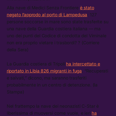
Alla nave di Medici Senza Frontiere
è stato
negato l’approdo al porto di Lampedusa
: 127
persone soccorse in mare sono state trasferite su
una nave della Guardia costiera italiana — ma
uno dei punti del Codice di condotta del Viminale
non era proprio vietare i trasbordi? ? (Corriere
della Sera)
La Guardia costiera di Tripoli
ha intercettato e
riportato in Libia 826 migranti in fuga
. “Recuperati
e salvati,” dicono, ma saranno trasferiti
probabilmente in un centro di detenzione. (la
Stampa)
Nel frattempo la nave dei neonazisti C-Star è
liberissima di muoversi come vuole, e ieri
ha