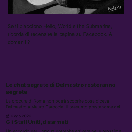
Se ti piacciono Hello, World e the Submarine,
ricorda di recensire la pagina su Facebook. A
domani! ?
Le chat segrete di Delmastro resteranno
segrete
La procura di Roma non potrà scoprire cosa diceva
Delmastro a Mauro Caroccia, il presunto prestanome del
clan Senese. Tra le altre notizie: le IDF hanno ripreso gli
6 ago 2026
attacchi in Libano, il governo chiederà 36 miliardi di
Gli Stati Uniti, disarmati
flessibilità in armi e energia, e Grokipedia è già stata
abbandonata
Un accordo per Hormuz potrebbe arrivare nelle prossime