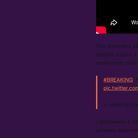
Che domenica sar
sembra essere il
confermato dalla
#BREAKING
:
pic.twitter.c
— Amichai St
L’esplosione è 
potenza superiore