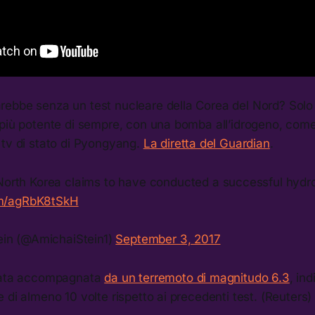
ebbe senza un test nucleare della Corea del Nord? Solo
 più potente di sempre, con una bomba all’idrogeno, com
 tv di stato di Pyongyang.
La diretta del Guardian
.
 North Korea claims to have conducted a successful hyd
om/agRbK8tSkH
ein (@AmichaiStein1)
September 3, 2017
stata accompagnata
da un terremoto di magnitudo 6.3
, in
 di almeno 10 volte rispetto ai precedenti test. (Reuters)