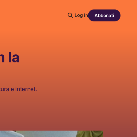
Log in
Abbonati
 la
ura e internet.