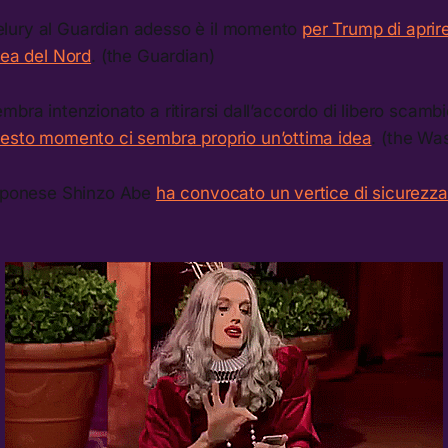
lury al Guardian adesso è il momento
per Trump di aprir
rea del Nord
. (the Guardian)
mbra intenzionato a ritirarsi dall’accordo di libero scamb
uesto momento ci sembra proprio un’ottima idea
. (the Wa
apponese Shinzo Abe
ha convocato un vertice di sicurezza