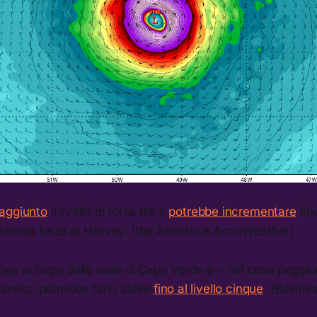
aggiunto
il livello di forza tre e
potrebbe incrementare
fino
 stessa forza di Harvey. (the Atlantic e AccuWeather)
ova al largo delle isole di Capo Verde e – nel caso peggio
lantico potrebbe farlo salire
fino al livello cinque
. (Busines