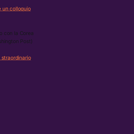
e un colloquio
io con la Corea
shington Post)
 straordinario
.