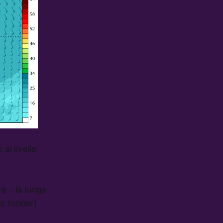
 al livello
re – la lunga
s Insider)