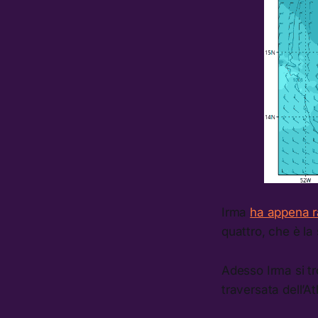
Irma
ha appena r
quattro, che è la
Adesso Irma si tr
traversata dell’At