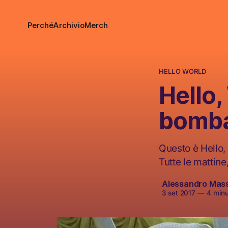
Perché
Archivio
Merch
HELLO WORLD
Hello,
bomb
Questo è Hello, 
Tutte le mattine
Alessandro Mas
3 set 2017
—
4 minut