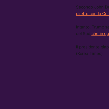
Secondo John De
diretto con la Co
Intanto, Trump se
del Sud
che in q
Il presidente gi
(Korea Times)