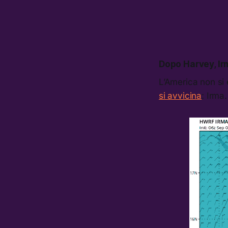
Dopo Harvey, Ir
L’America non si 
si avvicina
: Irma