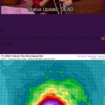
ma
è ancora ripresa dall’impatto dell’uragano Harvey e già
un
. (CNN)