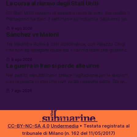
La corsa al riarmo degli Stati Uniti
Gli Stati Uniti negano di essere a corto di armi, per quello il
Pentagono ha dato 3 settimane all’industria delle armi per
presentare piani di riarmo. Tra le altre notizie: il PAM
9 ago 2026
continuerà ad usare i servizi di Palantir, la protesta contro
Sánchez vs Meloni
La Russa, e la centrale elettrica di Amazon in Texas
Tra Madrid e Roma è crisi diplomatica, con Palazzo Chigi
che non sa spiegare quale sia il rischio reale che giustifica
la sospensione di Schengen. Tra le altre notizie: l’accordo
8 ago 2026
di difesa tra Arabia Saudita, Pakistan e Turchia, la crisi del
La guerra in Iran si perde alle urne
carburante irregolare, e un altro caso di IA ribelle
Nel partito repubblicano cresce l’agitazione per le elezioni,
con la guerra in Iran che non va da nessuna parte. Tra le
altre notizie: due alti dirigenti del Mossad hanno perso il
7 ago 2026
lavoro, Schlein prova a mettere in sicurezza la coalizione, e
che cos’è lo “Spiralismo,” la religione degli agenti IA
CC–BY–NC–SA 4.0
Undermedia
• Testata registrata al
tribunale di Milano (n. 162 del 11/05/2017)