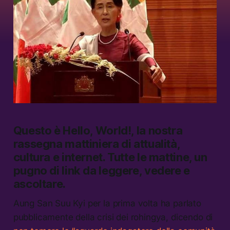
Questo è Hello, World!, la nostra
rassegna mattiniera di attualità,
cultura e internet.
Tutte le mattine, un
pugno di link da leggere, vedere e
ascoltare.
Aung San Suu Kyi per la prima volta ha parlato
pubblicamente della crisi dei rohingya, dicendo di