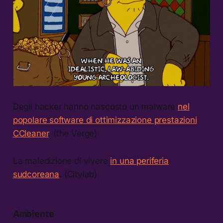
Degli hacker hanno nascosto un malware
nel
popolare software di ottimizzazione prestazioni
CCleaner
. (the Verge)
La maledizione di vivere
in una periferia
sudcoreana
. (Citylab)
Ambiente