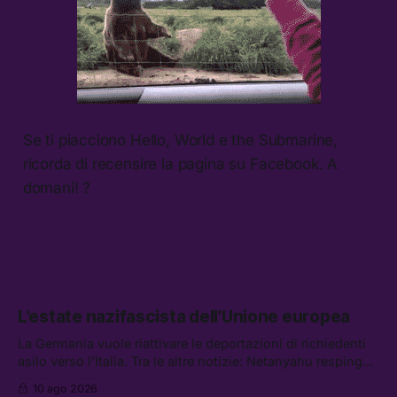
Se ti piacciono Hello, World e the Submarine,
ricorda di recensire la pagina su Facebook. A
domani! ?
L’estate nazifascista dell’Unione europea
La Germania vuole riattivare le deportazioni di richiedenti
asilo verso l’Italia. Tra le altre notizie: Netanyahu respinge
il piano di pace per Gaza, il riarmo italiano è già iniziato, e
10 ago 2026
non chiedete aiuto al super yacht di Mark Zuckerberg