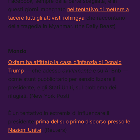
Facebook, sempre dalla parte sbagliata, è in
questi giorni impegnato
nel tentativo di mettere a
tacere tutti gli attivisti rohingya
che raccontano
della tragedia in Myanmar. (the Daily Beast)
Mondo
Oxfam ha affittato la casa d’infanzia di Donald
Trump
— che adesso
ovviamente
è su AirBnb —
come stunt pubblicitario per sensibilizzare il
presidente, e gli Stati Uniti, sul problema dei
rifugiati. (New York Post)
È un tentativo in extremis di influenzare il
presidente
prima del suo primo discorso presso le
Nazioni Unite
. (Reuters)