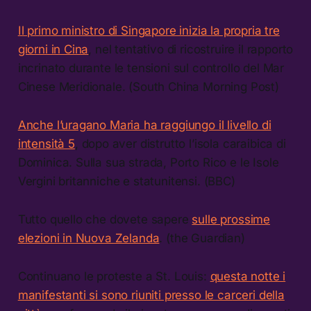
Il primo ministro di Singapore inizia la propria tre
giorni in Cina
, nel tentativo di ricostruire il rapporto
incrinato durante le tensioni sul controllo del Mar
Cinese Meridionale. (South China Morning Post)
Anche l’uragano Maria ha raggiungo il livello di
intensità 5
, dopo aver distrutto l’isola caraibica di
Dominica. Sulla sua strada, Porto Rico e le Isole
Vergini britanniche e statunitensi. (BBC)
Tutto quello che dovete sapere
sulle prossime
elezioni in Nuova Zelanda
. (the Guardian)
Continuano le proteste a St. Louis:
questa notte i
manifestanti si sono riuniti presso le carceri della