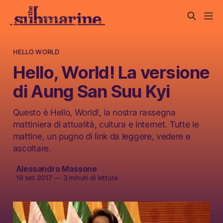
HELLO WORLD
Hello, World! La versione
di Aung San Suu Kyi
Questo è Hello, World!, la nostra rassegna
mattiniera di attualità, cultura e internet. Tutte le
mattine, un pugno di link da leggere, vedere e
ascoltare.
Alessandro Massone
19 set 2017
—
3 minuti di lettura