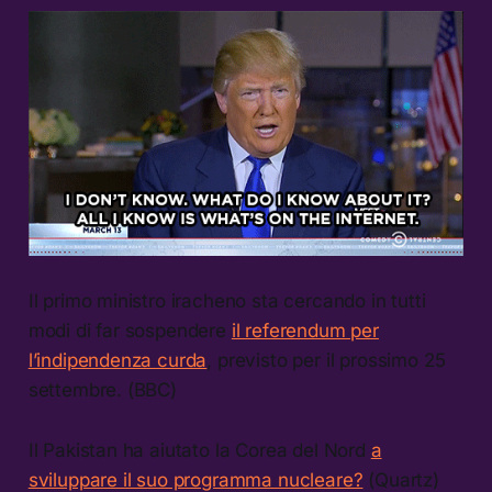
Il primo ministro iracheno sta cercando in tutti
modi di far sospendere
il referendum per
l’indipendenza curda
, previsto per il prossimo 25
settembre. (BBC)
Il Pakistan ha aiutato la Corea del Nord
a
sviluppare il suo programma nucleare?
(Quartz)