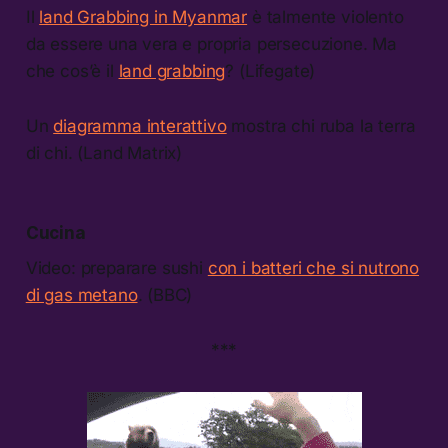
Il
land Grabbing in Myanmar
è talmente violento
da essere una vera e propria persecuzione. Ma
che cos’è il
land grabbing
? (Lifegate)
Un
diagramma interattivo
mostra chi ruba la terra
di chi. (Land Matrix)
Cucina
Video: preparare sushi
con i batteri che si nutrono
di gas metano
. (BBC)
***