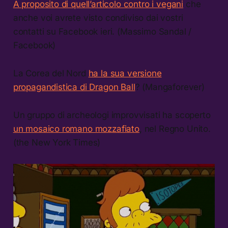
A proposito di quell’articolo contro i vegani
che
anche voi avrete visto condiviso dai vostri
contatti su Facebook ieri. (Massimo Sandal /
Facebook)
La Corea del Nord
ha la sua versione
propagandistica di Dragon Ball
? (Mangaforever)
Un gruppo di archeologi improvvisati ha scoperto
un mosaico romano mozzafiato
, nel Regno Unito.
(the New York Times)