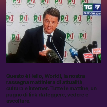
Questo è
Hello, World!,
la nostra
rassegna mattiniera di attualità,
cultura e internet.
Tutte le mattine, un
pugno di link da leggere, vedere e
ascoltare.