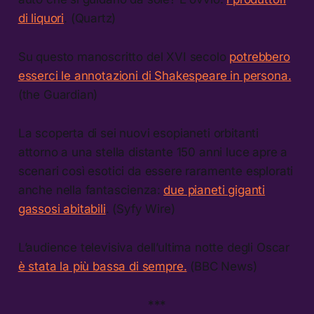
di liquori
. (Quartz)
Su questo manoscritto del XVI secolo
potrebbero
esserci le annotazioni di Shakespeare in persona.
(the Guardian)
La scoperta di sei nuovi esopianeti orbitanti
attorno a una stella distante 150 anni luce apre a
scenari così esotici da essere raramente esplorati
anche nella fantascienza:
due pianeti giganti
gassosi abitabili
. (Syfy Wire)
L’audience televisiva dell’ultima notte degli Oscar
è stata la più bassa di sempre.
(BBC News)
***