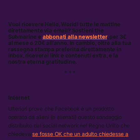
Vuoi ricevere
Hello, World!
tutte le mattine
direttamente via email? Sostieni the
Submarine e
abbonati alla newsletter
, per 3€
al mese o 20€ all’anno. In cambio, oltre alla tua
rassegna stampa preferita direttamente in
inbox, riceverai link e contenuti extra, e la
nostra eterna gratitudine.
* * *
Internet
Ulteriori prove che Facebook è un prodotto
operato da alieni (o alienati) questo sondaggio
distribuito dal social network nel Regno Unito che
chiedeva
se fosse OK che un adulto chiedesse a