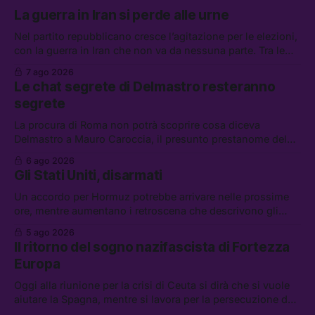
La guerra in Iran si perde alle urne
Nel partito repubblicano cresce l’agitazione per le elezioni,
con la guerra in Iran che non va da nessuna parte. Tra le
altre notizie: due alti dirigenti del Mossad hanno perso il
7 ago 2026
lavoro, Schlein prova a mettere in sicurezza la coalizione, e
Le chat segrete di Delmastro resteranno
che cos’è lo “Spiralismo,” la religione degli agenti IA
segrete
La procura di Roma non potrà scoprire cosa diceva
Delmastro a Mauro Caroccia, il presunto prestanome del
clan Senese. Tra le altre notizie: le IDF hanno ripreso gli
6 ago 2026
attacchi in Libano, il governo chiederà 36 miliardi di
Gli Stati Uniti, disarmati
flessibilità in armi e energia, e Grokipedia è già stata
abbandonata
Un accordo per Hormuz potrebbe arrivare nelle prossime
ore, mentre aumentano i retroscena che descrivono gli
Stati Uniti come disarmati. Tra le altre notizie: le storie di
5 ago 2026
chi aspetta i dispersi di Ceuta, il boom dei carburanti
Il ritorno del sogno nazifascista di Fortezza
diluiti, e quanti attivisti anti data center sono stati arrestati
Europa
Oggi alla riunione per la crisi di Ceuta si dirà che si vuole
aiutare la Spagna, mentre si lavora per la persecuzione dei
migranti. Tra le altre notizie: l’esplosione di aborti