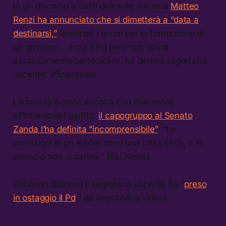
In un discorso a tratti delirante ieri sera
Matteo
Renzi ha annunciato che si dimetterà a “data a
destinarsi,”
terminati i lavori per la formazione di
un governo… a cui il Pd però non dovrà
assolutamente partecipare, ha detto il segretario
uscente. (l’Espresso)
La mossa è stata accolta con malumore
all’interno del partito:
il capogruppo al Senato
Zanda l’ha definita “incomprensibile”
: “Le
dimissioni di un leader sono una cosa seria, o si
danno o non si danno.” (Rai News)
Secondo Giannini il segretario uscente ha “
preso
in ostaggio il Pd
.” (la Repubblica video)