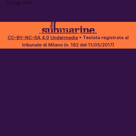
4 ago 2026
spontanei a Gaza, un giovane di 19 anni è morto sotto il
sole per raccogliere pomodori, e cosa dice l’AI Act europeo
CC–BY–NC–SA 4.0
Undermedia
• Testata registrata al
tribunale di Milano (n. 162 del 11/05/2017)