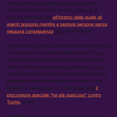
mettere le mani su delle carte riservate della
polizia di New York, che rivelano i dettagli di
un’arma disfunzionale
all’interno della quale gli
agenti possono mentire e pestare persone senza
nessuna conseguenza
. (BuzzFeed News)
Sam Nunberg, attivista conservatore newyorkese
e ex assistente al comitato elettorale di Trump,
nel corso della giornata di ieri ha rilasciato una
serie di interviste sempre più paradossali, in cui
ha dichiarato che non ha la minima intenzione di
presentarsi ad un interrogatorio nel caso in cui
Mueller lo convocasse — e che comunque
il
procuratore speciale “ha già qualcosa” contro
Trump.
(CNN)
Bangkok: una escort vicina a un oligarca russo,