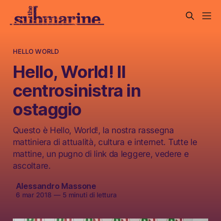
HELLO WORLD
Hello, World! Il
centrosinistra in
ostaggio
Questo è Hello, World!, la nostra rassegna
mattiniera di attualità, cultura e internet. Tutte le
mattine, un pugno di link da leggere, vedere e
ascoltare.
Alessandro Massone
6 mar 2018
—
5 minuti di lettura