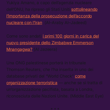
Yukiya Amano, a capo dell’agenzia nucleare
dell’ONU, ha ripreso gli Stati Uniti
sottolineando
l’importanza della prosecuzione dell’accordo
nucleare con l’Iran
. (Al–Araby Al–Jadeed)
Come sono andati
i primi 100 giorni in carica del
nuovo presidente dello Zimbabwe Emmerson
Mnangagwa?
(Al Jazeera)
Una ONG palestinese porterà in tribunale
Thomson Reuters, che l’ha inserita in uno dei
database privati del “World Check”
come
organizzazione terroristica
— anche se si tratta di
un’organizzazione pacifista, basata a Londra,
riconosciuta dalle Nazioni Unite. (Middle East Eye)
* * *