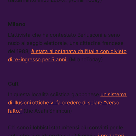
Milano
L’attivista che ha contestato Berlusconi a seno
nudo al seggio elettorale, una cittadina francese
del 1988,
è stata allontanata dall’Italia con divieto
di re-ingresso per 5 anni.
(MilanoToday)
Cult
In questa località sciistica giapponese
un sistema
di illusioni ottiche vi fa credere di sciare “verso
l’alto.”
(the Asahi Shimbun)
Chi sono i lobbisti statunitensi più convinti per le
auto che si guidano da sole? È ovvio:
i produttori