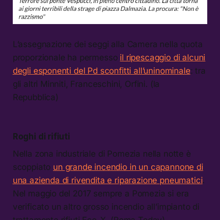
L’assegnazione dei seggi alla Camera nella quota
proporzionale ha permesso
il ripescaggio di alcuni
degli esponenti del Pd sconfitti all’uninominale
: tra
gli altri Minniti, Franceschini, Orfini. (la
Repubblica)
Roghi di rifiuti
Nella zona industriale di Pomezia nella notte è
scoppiato
un grande incendio in un capannone di
una azienda di rivendita e riparazione pneumatici
.
Nel maggio del 2017 sempre a Pomezia si era
verificato un altro grosso incendio all’impianto di
trattamento rifiuti Eco-X. (Roma Today)