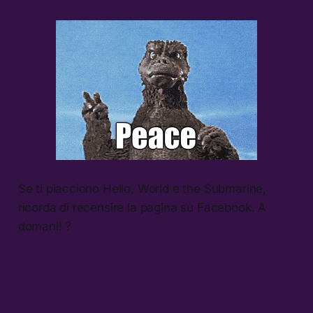
Se ti piacciono Hello, World e the Submarine,
ricorda di recensire la pagina su Facebook. A
domani! ?