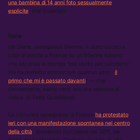
una bambina di 14 anni foto sessualmente
esplicite
. (the Guardian)
Italia
Idy Diene, senegalese 54enne, è stato ucciso a
colpi di pistola a Firenze da un 65enne italiano
che secondo la stampa “era uscito per suicidarsi.”
Poi ha preferito ammazzare qualcun altro, “
il
primo che mi è passato davanti
” — che
casualmente, siamo certi, era una persona di
colore. (Il Fatto Quotidiano)
La comunità senegalese di Firenze
ha protestato
ieri con una manifestazione spontanea nel centro
della città
, ricordando l’uccisione nel 2011, per
mano del neofascista Gianluca Casseri, di altri