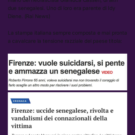
due senegalesi. Uno di loro era parente di Idy
Diene. (Rai News)
La stampa italiana sempre composta e mai pronta
a cavalcare la tensione razziale del paese titola: