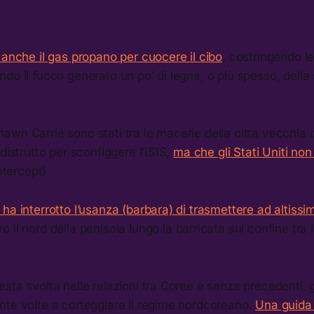
 anche il gas propano per cuocere il cibo
, costringendo l
do il fuoco generato un po’ di legna, o più spesso, della 
wn Carrié sono stati tra le macerie della città vecchia d
distrutto per sconfiggere l’ISIS,
ma che gli Stati Uniti no
Intercept)
ha interrotto l’usanza (barbara) di trasmettere ad altiss
o il nord della penisola lungo la barricata sul confine tra 
sta svolta nelle relazioni tra Coree è senza precedenti, gl
nte volte a corteggiare il regime nordcoreano.
Una guida a