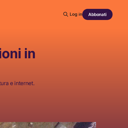
Log in
Abbonati
oni in
ura e internet.