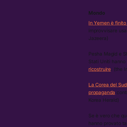
Mondo
In Yemen è finito
improvvisare usan
Jazeera)
Pesha Magid e Sha
Stati Uniti hanno 
ricostruire
. (the 
La Corea del Sud 
propaganda
contr
Korea Herald)
Se è vero che que
hanno provato ta