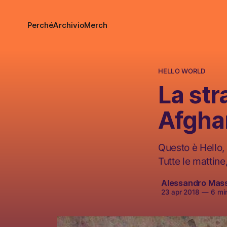
Perché
Archivio
Merch
HELLO WORLD
La str
Afgha
Questo è Hello, 
Tutte le mattine
Alessandro Mas
23 apr 2018
—
6 min