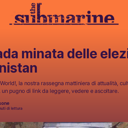
ada minata delle elezi
nistan
World!, la nostra rassegna mattiniera di attualità, cult
, un pugno di link da leggere, vedere e ascoltare.
sone
uti di lettura