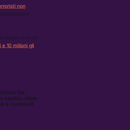
erroristi non
amministratore
 elettori con più
i e 10 milioni gli
ostieni the
In cambio, oltre
nk e contenuti