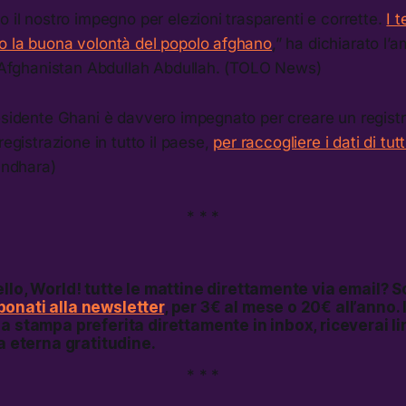
o il nostro impegno per elezioni trasparenti e corrette.
I t
o la buona volontà del popolo afghano
,” ha dichiarato l’
ll’Afghanistan Abdullah Abdullah. (TOLO News)
esidente Ghani è davvero impegnato per creare un registro
registrazione in tutto il paese,
per raccogliere i dati di tutt
andhara)
* * *
llo, World!
tutte le mattine direttamente via email? S
onati alla newsletter
, per 3€ al mese o 20€ all’anno. 
a stampa preferita direttamente in inbox, riceverai li
ra eterna gratitudine.
* * *