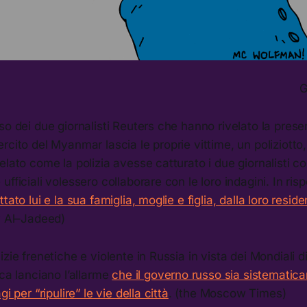
G
so dei due giornalisti Reuters che hanno rivelato la prese
rcito del Myanmar lascia le proprie vittime, un poliziotto
elato come la polizia avesse catturato i due giornalisti co
fficiali volessero collaborare con le loro indagini. In ris
tato lui e la sua famiglia, moglie e figlia, dalla loro reside
y Al–Jadeed)
zie frenetiche e violente in Russia in vista dei Mondiali di 
sca lanciano l’allarme
che il governo russo sia sistemati
i per “ripulire” le vie della città
. (the Moscow Times)