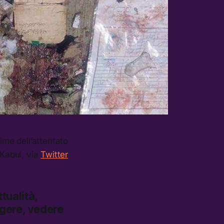
time dell’attentato
 Kabul, via
Twitter
tualità,
ggere, vedere