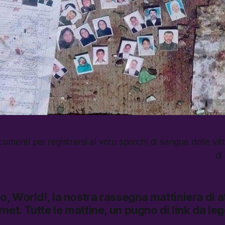
ocumenti per registrarsi al voto sporchi di sangue delle vit
di
lo, World!,
la nostra rassegna mattiniera di at
rnet.
Tutte le mattine, un pugno di link da le