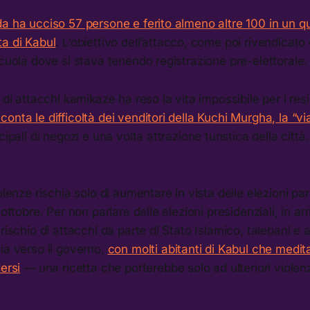
a ha ucciso 57 persone e ferito almeno altre 100 in un qu
ta di Kabul
. L’obiettivo dell’attacco, come poi rivendicato 
scuola dove si stava tenendo registrazione pre-elettorale
 di attacchi kamikaze ha reso la vita impossibile per i resid
nta le difficoltà dei venditori della Kuchi Murgha, la “via 
cipali di negozi e una volta attrazione turistica della citt
olenze rischia solo di aumentare in vista delle elezioni pa
 ottobre. Per non parlare delle elezioni presidenziali, in ar
rischio di attacchi da parte di Stato Islamico, talebani e al
ia verso il governo,
con molti abitanti di Kabul che medit
ersi
— una ricetta che porterebbe solo ad ulteriori violen