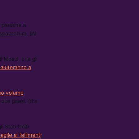
e persone a
spazzatura. (Al
i Mosul, che gli
n aiuteranno a
imo volume
i due paesi. (the
i Stati Uniti
gile ai fallimenti