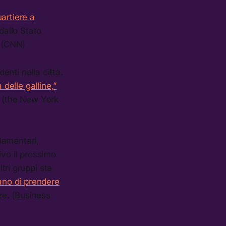
artiere a
dallo Stato
. (CNN)
enti nella città.
delle galline,”
à. (the New York
rlamentari,
rivo il prossimo
tri gruppi sta
ano di prendere
ze. (Business