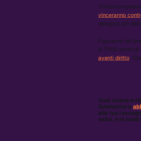
“Il interromperem
vinceranno contr
delegato (sì) de
Il governo del pr
di 7000 centri di 
aventi diritto
. (G
Vuoi ricevere
He
Submarine e
abb
alla tua rassegn
extra, e la nost