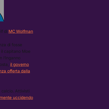
if di
MC Wolfman
nza di fosse
, il capitano Moe
n l’inganno
posta,
il governo
nza offerta dalla
calcio. Attivisti
camente uccidendo