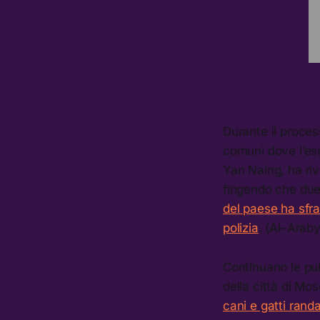
Durante il proces
comuni dove l’ese
Yan Naing, ha riv
fingendo che due u
del paese ha sfrat
polizia
. (Al–Arab
Continuano le puli
della città di Mo
cani e gatti randag