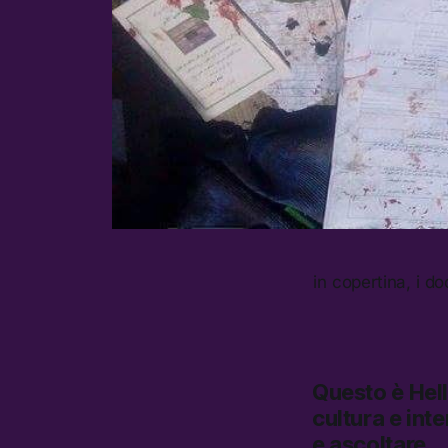
in copertina, i d
Questo è
Hel
cultura e inte
e ascoltare.