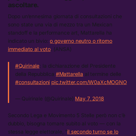
ascoltare.
Dopo un’ennesima giornata di consultazioni che
sono state una via di mezzo tra un Mexican
standoff e la performance art, Mattarella ha
indicato un bivio:
o governo neutro o ritorno
immediato al voto
. (ANSA)
#Quirinale
: la dichiarazione del Presidente
della Repubblica
#Mattarella
al termine delle
#consultazioni
pic.twitter.com/W0aXcMOGNO
— Quirinale (@Quirinale)
May 7, 2018
Secondo Lega e Movimento 5 Stelle però non c’è
dubbio, bisogna tornare subito al voto — con la
stessa legge elettorale, “
il secondo turno se lo