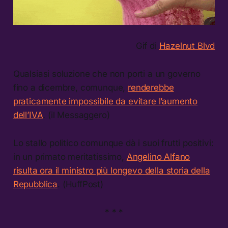
Gif di
Hazelnut Blvd
Qualsiasi soluzione che non porti a un governo
fino a dicembre, comunque,
renderebbe
praticamente impossibile da evitare l’aumento
dell’IVA
. (il Messaggero)
Lo stallo politico comunque dà i suoi frutti positivi:
in un primato meritatissimo,
Angelino Alfano
risulta ora il ministro più longevo della storia della
Repubblica
. (HuffPost)
* * *