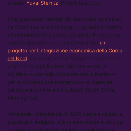
Israele”
Yuval Steinitz
. (Middle East Eye)
Emergono nuovi dettagli dei documenti scambiati
tra Moon Jae–in e Kim Jong–un durante l’incontro
a Panmunjom dello scorso 23 aprile. Il presidente
sudcoreano avrebbe consegnato a Kim
un
progetto per l’integrazione economica della Corea
del Nord
, sviluppato su tre “cinture economiche,”
una che colleghi il paese alla Cina — per la
logistica — una sulla costa est con la Russia —
per la cooperazione energetica — e l’apertura
dell’attuale confine a fini turistici. (South China
Morning Post)
Venezuela. Un’epidemia di AIDS mette a rischio le
popolazioni indigene, e le misure messe in atto dal
governo si sono finora rivelate completamente