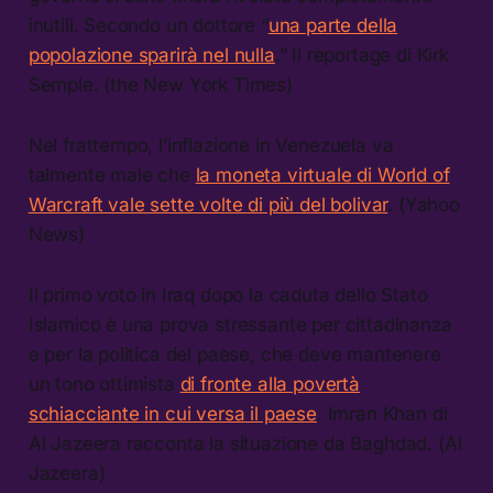
inutili. Secondo un dottore “
una parte della
popolazione sparirà nel nulla
.” Il reportage di Kirk
Semple. (the New York Times)
Nel frattempo, l’inflazione in Venezuela va
talmente male che
la moneta virtuale di World of
Warcraft vale sette volte di più del bolivar
. (Yahoo
News)
Il primo voto in Iraq dopo la caduta dello Stato
Islamico è una prova stressante per cittadinanza
e per la politica del paese, che deve mantenere
un tono ottimista
di fronte alla povertà
schiacciante in cui versa il paese
. Imran Khan di
Al Jazeera racconta la situazione da Baghdad. (Al
Jazeera)