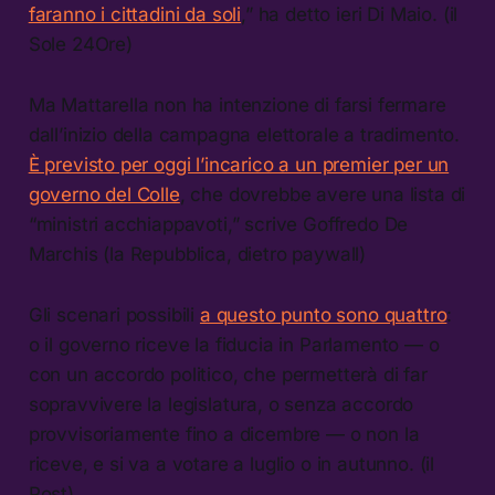
faranno i cittadini da soli
,” ha detto ieri Di Maio. (il
Sole 24Ore)
Ma Mattarella non ha intenzione di farsi fermare
dall’inizio della campagna elettorale a tradimento.
È previsto per oggi l’incarico a un premier per un
governo del Colle
, che dovrebbe avere una lista di
“ministri acchiappavoti,” scrive Goffredo De
Marchis (la Repubblica, dietro paywall)
Gli scenari possibili
a questo punto sono quattro
:
o il governo riceve la fiducia in Parlamento — o
con un accordo politico, che permetterà di far
sopravvivere la legislatura, o senza accordo
provvisoriamente fino a dicembre — o non la
riceve, e si va a votare a luglio o in autunno. (il
Post)