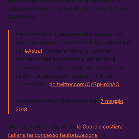
assenza dell’autorizzazione per il trasferimento
sulla nave Aquarius di Sos Mediterranée. (il Fatto
Quotidiano)
Per un rimpallo di responsabilità ancora non
sappiamo dove condurre i naufraghi salvati ieri
dall’
#Astral
. Chiedo a Minniti e Delrio di
intervenire per autorizzare al più presto il
trasbordo delle 105 persone, tra cui donne e
bambini, e assicurare l’assistenza di cui
necessitano.
pic.twitter.com/Qd3pHr4hAO
— Riccardo Magi (@riccardomagi)
7 maggio
2018
Alla fine, nella serata di ieri,
la Guardia costiera
italiana ha concesso l’autorizzazione
. (la