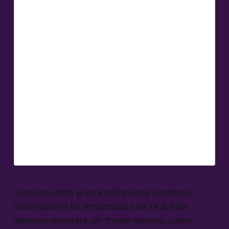
Il ministro della guerra dell’energia israeliano
Yuval Steinitz ha annunciato che se la Siria
dovesse diventare un “fronte iraniano contro