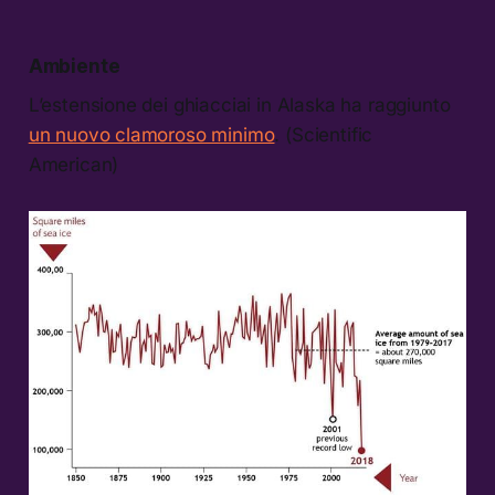
Ambiente
L’estensione dei ghiacciai in Alaska ha raggiunto
un nuovo clamoroso minimo
. (Scientific
American)