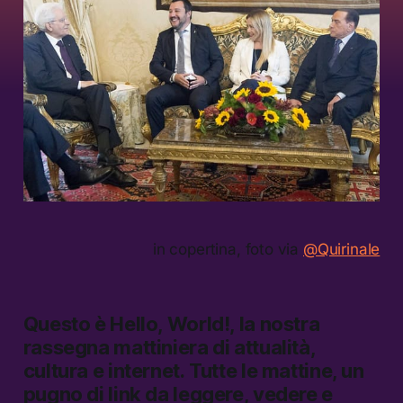
in copertina, foto via
@Quirinale
Questo è
Hello, World!,
la nostra
rassegna mattiniera di attualità,
cultura e internet.
Tutte le mattine, un
pugno di link da leggere, vedere e