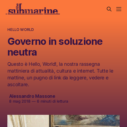
HELLO WORLD
Governo in soluzione
neutra
Questo è Hello, World!, la nostra rassegna
mattiniera di attualità, cultura e internet. Tutte le
mattine, un pugno di link da leggere, vedere e
ascoltare.
Alessandro Massone
8 mag 2018
—
6 minuti di lettura