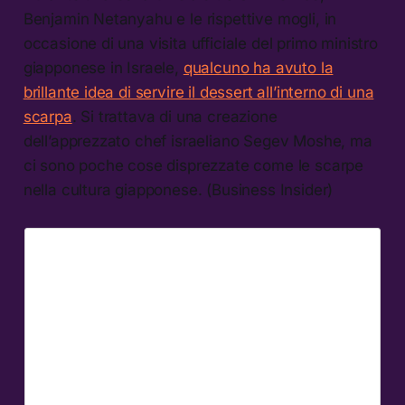
Benjamin Netanyahu e le rispettive mogli, in
occasione di una visita ufficiale del primo ministro
giapponese in Israele,
qualcuno ha avuto la
brillante idea di servire il dessert all’interno di una
scarpa
. Si trattava di una creazione
dell’apprezzato chef israeliano Segev Moshe, ma
ci sono poche cose disprezzate come le scarpe
nella cultura giapponese. (Business Insider)