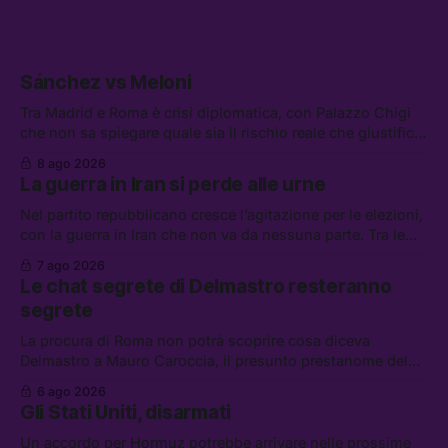
Sánchez vs Meloni
Tra Madrid e Roma è crisi diplomatica, con Palazzo Chigi
che non sa spiegare quale sia il rischio reale che giustifica
la sospensione di Schengen. Tra le altre notizie: l’accordo
8 ago 2026
di difesa tra Arabia Saudita, Pakistan e Turchia, la crisi del
La guerra in Iran si perde alle urne
carburante irregolare, e un altro caso di IA ribelle
Nel partito repubblicano cresce l’agitazione per le elezioni,
con la guerra in Iran che non va da nessuna parte. Tra le
altre notizie: due alti dirigenti del Mossad hanno perso il
7 ago 2026
lavoro, Schlein prova a mettere in sicurezza la coalizione, e
Le chat segrete di Delmastro resteranno
che cos’è lo “Spiralismo,” la religione degli agenti IA
segrete
La procura di Roma non potrà scoprire cosa diceva
Delmastro a Mauro Caroccia, il presunto prestanome del
clan Senese. Tra le altre notizie: le IDF hanno ripreso gli
6 ago 2026
attacchi in Libano, il governo chiederà 36 miliardi di
Gli Stati Uniti, disarmati
flessibilità in armi e energia, e Grokipedia è già stata
abbandonata
Un accordo per Hormuz potrebbe arrivare nelle prossime