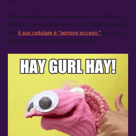
Ma le elezioni non sono attese solo con tripudio:
Di Maio, con un certo nervosismo forse? Dichiara
che
il suo cellulare è “sempre acceso,”
dovesse
Salvini ripensarci ? (la Repubblica tv)