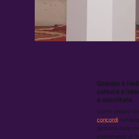
Questo è
Hel
cultura e inte
e ascoltare.
Com’è andato l’i
concordi
nell’aus
gestione delle mi
stabilimento di “