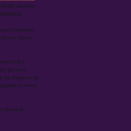
aufraghi saranno
epubblica)
nuovo presunto
porti non hanno
empre tra il
i dal governo
nte da imparare da
 cappello in mano
vi olandesi