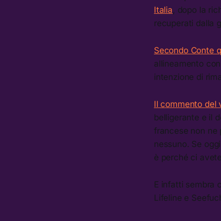
Italia
, dopo la ri
recuperati dalla 
Secondo Conte qu
allineamento con 
intenzione di rim
Il commento del v
belligerante e il 
francese non ne p
nessuno. Se oggi 
è perché ci avete
E infatti sembra 
Lifeline e Seefuc