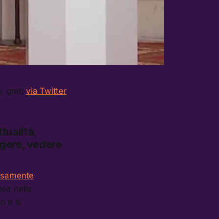
a, grab
via Twitter
tualità,
ggere, vedere
visamente
pea nella
o e lo