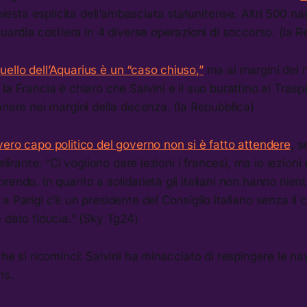
chiesta esplicita dell’ambasciata statunitense. Altri 500 n
guardia costiera in 4 diverse operazioni di soccorso. (la R
ello dell’Aquarius è un “caso chiuso,”
ma ai margini del 
la Francia è chiaro che Salvini e il suo burattino ai Tras
anere nei margini della decenza. (la Repubblica)
ero capo politico del governo non si è fatto attendere
, s
delirante: “Ci vogliono dare lezioni i francesi, ma io lezion
rendo. In quanto a solidarietà gli italiani non hanno nie
a Parigi c’è un presidente del Consiglio italiano senza il
 dato fiducia.” (Sky Tg24)
che si ricominci: Salvini ha minacciato di respingere le na
hs.