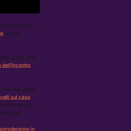
e le frontiere e
re
, scrive
orre alcuni punti
 dell’incontro
formazione, paga
elli sul caso
o il 39% ha una
ella Sera)
pproderanno in