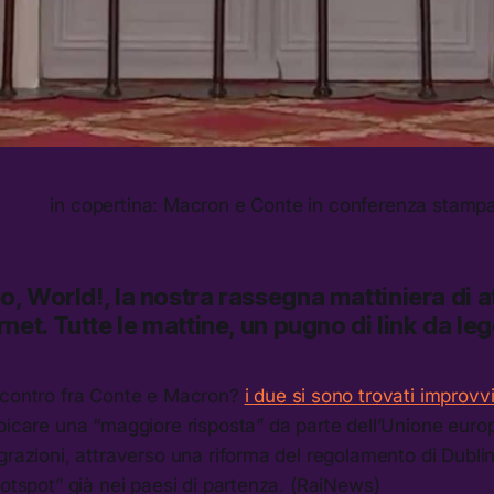
in copertina: Macron e Conte in conferenza stamp
lo, World!,
la nostra rassegna mattiniera di at
rnet.
Tutte le mattine, un pugno di link da le
ncontro fra Conte e Macron?
i due si sono trovati improv
picare una “maggiore risposta” da parte dell’Unione euro
grazioni, attraverso una riforma del regolamento di Dublin
hotspot” già nei paesi di partenza. (RaiNews)