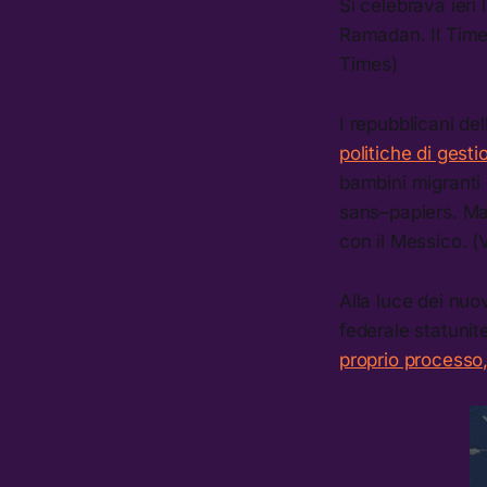
Si celebrava ieri
Ramadan. Il Time
Times)
I repubblicani d
politiche di gest
bambini migranti s
sans–papiers. Ma 
con il Messico. (
Alla luce dei nuo
federale statuni
proprio processo,