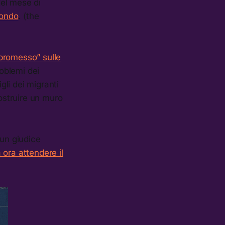
del mese di
mondo
. (the
promesso” sulle
roblemi dei
gli dei migranti
costruire un muro
 un giudice
 ora attendere il