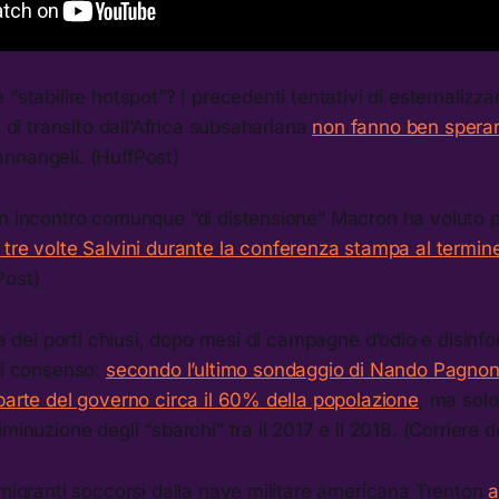
“stabilire hotspot”? I precedenti tentativi di esternalizzar
e di transito dall’Africa subsahariana
non fanno ben spera
nnangeli. (HuffPost)
un incontro comunque “di distensione” Macron ha voluto p
tre volte Salvini durante la conferenza stampa al termine
Post)
ica dei porti chiusi, dopo mesi di campagne d’odio e disin
di consenso:
secondo l’ultimo sondaggio di Nando Pagnonc
parte del governo circa il 60% della popolazione
, ma sol
minuzione degli “sbarchi” tra il 2017 e il 2018. (Corriere d
 migranti soccorsi dalla nave militare americana Trenton
a