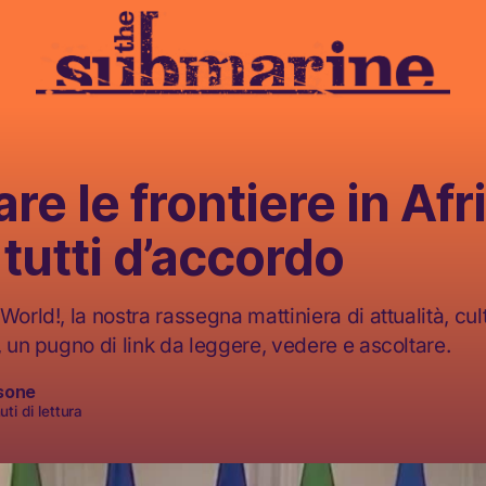
re le frontiere in Afr
tutti d’accordo
World!, la nostra rassegna mattiniera di attualità, cult
, un pugno di link da leggere, vedere e ascoltare.
sone
ti di lettura