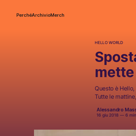
Perché
Archivio
Merch
HELLO WORLD
Sposta
mette 
Questo è Hello, 
Tutte le mattine
Alessandro Mas
16 giu 2018
—
6 minu