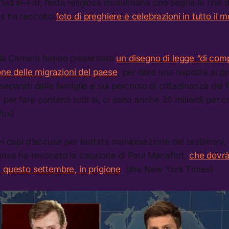
 l’Eid al–Fitr, festa religiosa musulmana che segna la fine 
s ha raccolto
foto di preghiere e celebrazioni in tutto il 
ella Camera hanno presentato
un disegno di legge “di com
ione delle migrazioni del paese
, per dare una risposta ai p
eparati dalle famiglie e sul percorso di cittadinanza dei fi
per fare contenti tutti sì, ci sono anche 26 miliardi per 
Vox)
vi capi d’accusa per tentata manipolazione dei testimoni,
tense ha revocato la cauzione di Paul Manafort,
che dovrà
 questo settembre, in prigione
. (the New York Times)