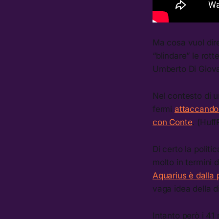
Ma cosa vuol dire 
“blindare” le rott
Umberto Di Giova
Nel contesto di 
fermi
attaccando 
con Conte
. (Huff
Di certo la polit
molto in termini 
Aquarius è dalla 
vaga idea della di
Intanto però i 41