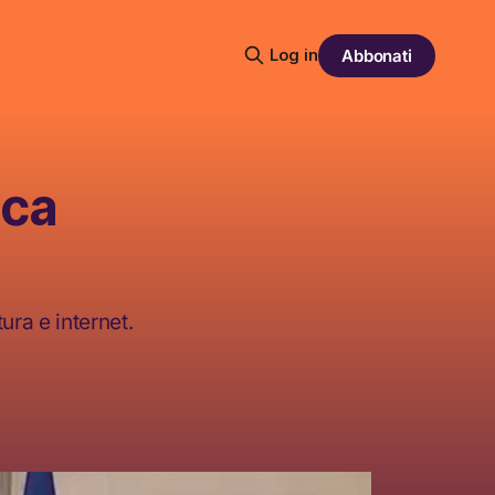
Log in
Abbonati
ica
ura e internet.