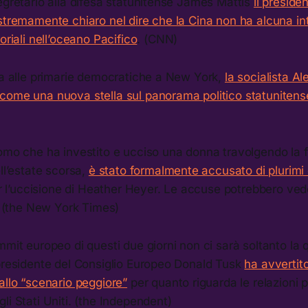
egretario alla difesa statunitense James Mattis
il preside
stremamente chiaro nel dire che la Cina non ha alcuna in
oriali nell’oceano Pacifico
. (CNN)
ia alle primarie democratiche a New York,
la socialista A
come una nuova stella sul panorama politico statunitens
omo che ha investito e ucciso una donna travolgendo la f
ell’estate scorsa,
è stato formalmente accusato di plurimi 
per l’uccisione di Heather Heyer. Le accuse potrebbero ve
i. (the New York Times)
mmit europeo di questi due giorni non ci sarà soltanto la 
 presidente del Consiglio Europeo Donald Tusk
ha avvertit
allo “scenario peggiore”
per quanto riguarda le relazioni p
li Stati Uniti. (the Independent)