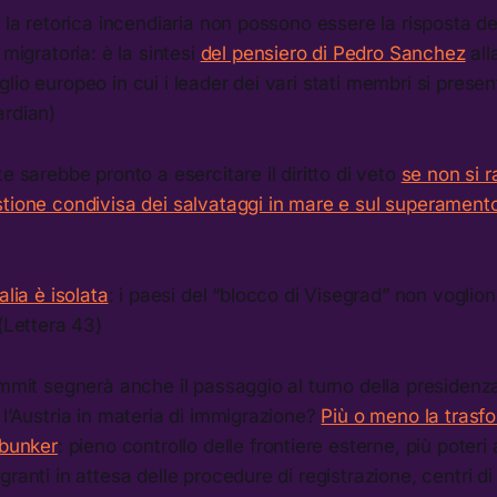
e la retorica incendiaria non possono essere la risposta de
 migratoria: è la sintesi
del pensiero di Pedro Sanchez
alla
lio europeo in cui i leader dei vari stati membri si presen
ardian)
e sarebbe pronto a esercitare il diritto di veto
se non si 
tione condivisa dei salvataggi in mare e sul superamento 
alia è isolata
: i paesi del “blocco di Visegrad” non vogli
 (Lettera 43)
ummit segnerà anche il passaggio al turno della presidenz
 l’Austria in materia di immigrazione?
Più o meno la trasf
 bunker
: pieno controllo delle frontiere esterne, più poteri
ranti in attesa delle procedure di registrazione, centri di