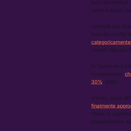
fuori dai territori
valori europei. (
Centrale alla str
fuori dai confini
categoricamente 
mente i Balcani. 
In Germania il co
conservatore,
ch
30%
. (DW)
Intanto, dopo olt
finalmente appro
l’Italia. Il capit
probabilmente sa