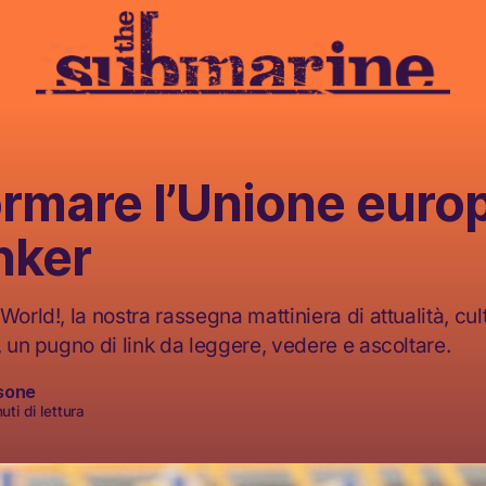
rmare l’Unione europ
nker
World!, la nostra rassegna mattiniera di attualità, cult
, un pugno di link da leggere, vedere e ascoltare.
sone
ti di lettura