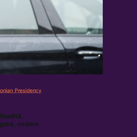
onian Presidency
tualità,
ggere, vedere