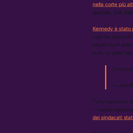
nella corte più a
decade. (the Ne
Kennedy è stato p
voto ha deciso il 
aborto fuori dalle 
avrà un peso terri
Tomorro
— Jenni
Tutto questo in u
— contemporanea
dei sindacati sta