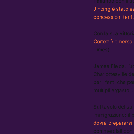
Parlando con il s
Jinping è stato e
concessioni territ
Con la sua vittor
Cortez è emersa 
Times)
James Fields, l’u
Charlottesville d
per i feriti che 
multipli ergastol
Sul tavolo del su
immigrazione: il
dovrà prepararsi 
commerciali con g