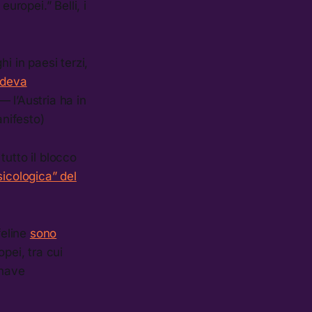
europei.” Belli, i
i in paesi terzi,
udeva
— l’Austria ha in
anifesto)
tutto il blocco
sicologica” del
feline
sono
opei, tra cui
 nave