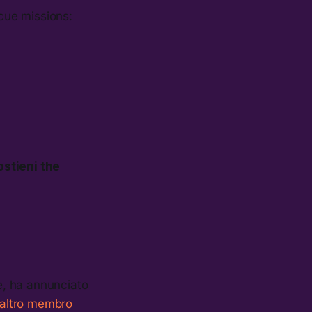
scue missions:
ostieni the
e, ha annunciato
 altro membro