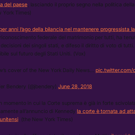
lta del paese
, lasciando il proprio segno nella politica del
w York Times)
er anni l’ago della bilancia nel mantenere progressista la
riconoscimento federale del matrimonio per tutti, ha tenuto 
decisioni dei singoli stati, e difeso il diritto di voto di tut
bile sul futuro degli Stati Uniti. (Vox)
w’s cover of the New York Daily News…
pic.twitter.com
fer Bendery (@jbendery)
June 28, 2018
n momento in cui la Corte suprema è già in forte scivola
mente all’annuncio di Kennedy
la corte è tornata ad att
tunitensi
. (the New York Times)