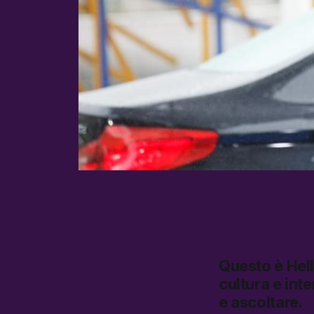
Questo è
Hel
cultura e inte
e ascoltare.