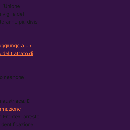
ll’Unione
 vigilia del
teranno più divisi
raggiungerà un
del trattato di
ono neanche
a austriaca. E
ormazione
 a Frontex, arresto
 identificazione