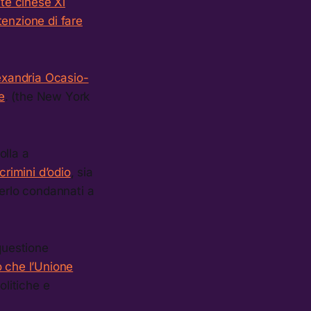
nte cinese Xi
tenzione di fare
lexandria Ocasio-
e
. (the New York
olla a
crimini d’odio
, sia
derlo condannati a
questione
o che l’Unione
olitiche e