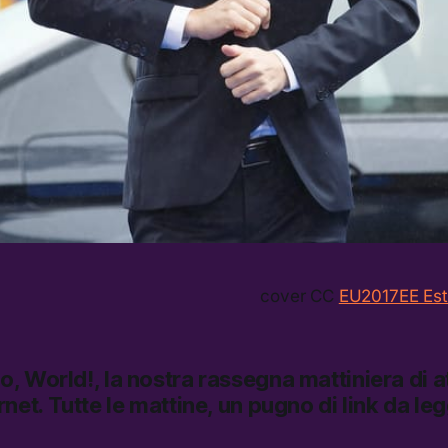
cover CC
EU2017EE Est
lo, World!,
la nostra rassegna mattiniera di at
rnet.
Tutte le mattine, un pugno di link da le