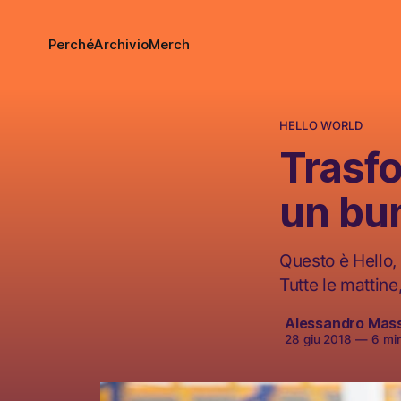
Perché
Archivio
Merch
HELLO WORLD
Trasfo
un bu
Questo è Hello, 
Tutte le mattine
Alessandro Mas
28 giu 2018
—
6 minu