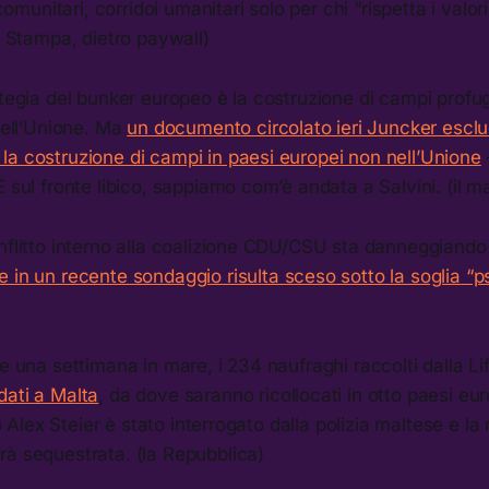
 comunitari, corridoi umanitari solo per chi “rispetta i valori 
la Stampa, dietro paywall)
ategia del bunker europeo è la costruzione di campi profugh
 dell’Unione. Ma
un documento circolato ieri Juncker escl
la costruzione di campi in paesi europei non nell’Unione
E sul fronte libico, sappiamo com’è andata a Salvini. (il m
nflitto interno alla coalizione CDU/CSU sta danneggiando 
e in un recente sondaggio risulta sceso sotto la soglia “p
re una settimana in mare, i 234 naufraghi raccolti dalla Li
dati a Malta
, da dove saranno ricollocati in otto paesi eur
ano Alex Steier è stato interrogato dalla polizia maltese e la
rà sequestrata. (la Repubblica)