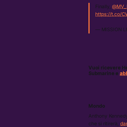
Finally,
@MV_L
https://t.co
— MISSION L
Vuoi ricevere
He
Submarine e
abb
Mondo
Anthony Kennedy,
che si ritirerà,
da