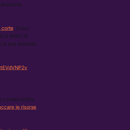
la prossima
 corte
. Il suo
il diritto di
ti. La sua assenza
/ctEVdVNP2v
ta conservatrice
accare le risorse