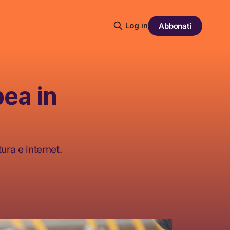
Log in
Abbonati
ea in
ura e internet.