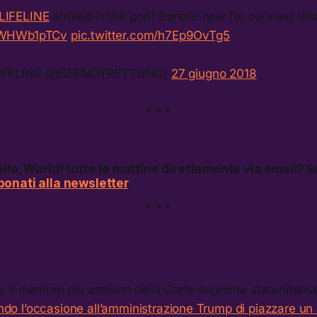
IFELINE
arrived in the port! Donate now for our next re
/CWHWb1pTCv
pic.twitter.com/h7Ep9OvTg5
IFELINE (@SEENOTRETTUNG)
27 giugno 2018
* * *
llo, World!
tutte le mattine direttamente via email? S
onati alla newsletter
.
* * *
 il membro più anziano della Corte suprema statunitens
ndo l’occasione all’amministrazione Trump di piazzare un