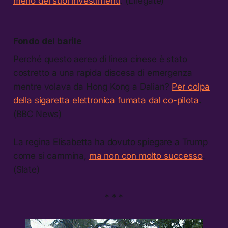
meno dei suoi investimenti
. (Lifegate)
Fondo del barile
Perché questo aereo di linea cinese è stato
costretto a una rapida discesa di emergenza
mentre volava da Hong Kong a Dalian?
Per colpa
della sigaretta elettronica fumata dal co-pilota
.
(BBC News)
La regina Elisabetta ha dovuto spiegare a Trump
come si cammina,
ma non con molto successo
.
(Slate)
* * *