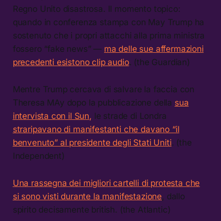
Regno Unito disastrosa. Il momento topico:
quando in conferenza stampa con May Trump ha
sostenuto che i propri attacchi alla prima ministra
fossero “fake news” —
ma delle sue affermazioni
precedenti esistono clip audio
. (the Guardian)
Mentre Trump cercava di salvare la faccia con
Theresa MAy dopo la pubblicazione della
sua
intervista con il Sun,
le strade di Londra
straripavano di manifestanti che davano “il
benvenuto” al presidente degli Stati Uniti
. (the
Independent)
Una rassegna dei migliori cartelli di protesta che
si sono visti durante la manifestazione
, dallo
spirito decisamente british. (the Atlantic)