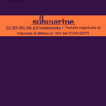
6 ago 2026
attacchi in Libano, il governo chiederà 36 miliardi di
flessibilità in armi e energia, e Grokipedia è già stata
abbandonata
CC–BY–NC–SA 4.0
Undermedia
• Testata registrata al
tribunale di Milano (n. 162 del 11/05/2017)