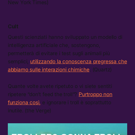
New York Times)
Cult
Questi scienziati hanno sviluppato un modello di
intelligenza artificiale che, sostengono,
permetterà di evitare i test sugli animali più
semplici,
utilizzando la conoscenza pregressa che
abbiamo sulle interazioni chimiche
. (Quartz)
Quante volte avete ripetuto o vi siete sentiti
ripetere “don’t feed the troll”?
Purtroppo non
funziona così,
e ignorare i troll è soprattutto
inutile. (the Verge)