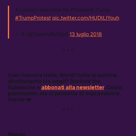
A London welcome for President Trump.
#TrumpProtest
pic.twitter.com/HUDtLlYouh
— B (@TweetsByBilal)
13 luglio 2018
* * *
Vuoi ricevere
Hello, World!
tutte le mattine
direttamente via email? Sostieni the
Submarine e
abbonati alla newsletter
. Costa
pochissimo, ma ci permette di sopravvivere.
Grazie ❤️
* * *
Mondo