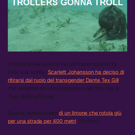
In seguito alle polemiche sull’inappropriatezza
della sua scelta,
Scarlett Johansson ha deciso di
ritirarsi dal ruolo del transgender Dante Tex Gill
,
che avrebbe dovuto interpretare nel film
Rub &
Tug
. (Rolling Stone)
Guarda questo video
di un limone che rotola giù
per una strada per 400 metri
. (Twitter)