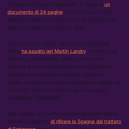
Orderly and Regular Migration
). Si tratta di
un
documento di 34 pagine
ed è il primo accordo
intergovernativo sul tema — ma ovviamente non
sarà vincolante per nessuno. (DW)
Dopo il caso di Cédric Herrou, un tribunale di
Nizza
ha assolto ieri Martin Landry
, volontaria di
Amnesty International, sotto processo con
l’accusa di aver assistito due minori guineani a
passare il confine italo-francese. Secondo i
giudici, Landry non voleva infrangere la legge, ma
ha svolto “un’azione fraterna per uno scopo
umanitario.” (le Monde)
Due membri del Partito popolare spagnolo hanno
chiesto al governo
di ritirare la Spagna dal trattato