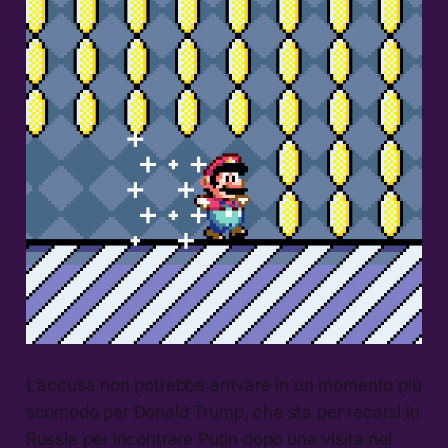
L’accusa non potrebbe arrivare in un momento più
scomodo per Donald Trump, che sta per recarsi in
Russia per incontrare Putin dopo una visita nel