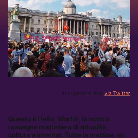
in copertina: foto
via Twitter
Questo è
Hello, World!,
la nostra
rassegna mattiniera di attualità,
cultura e internet.
Tutte le mattine, un