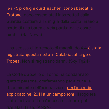
Ieri 75 profughi curdi iracheni sono sbarcati a
Crotone
, dopo essere stati intercettati dalla
Guardia costiera a 12 miglia dalla costa. Erano a
bordo di una barca a vela partita dalle coste
turche. (Rai News)
Una scossa di terremoto di magnitudo 4.4
è stata
registrata questa notte in Calabria, al largo di
Tropea
. Non si registrano danni. (Sky Tg24)
La Corte d’appello di Torino ha condannato
quattro persone, confermando per alcune la
discriminante dell’odio razziale,
per l’incendio
appiccato nel 2011 a un campo rom
. Il rogo era
stato motivato da un’accusa di stupro, poi
rivelatasi falsa. (ANSA)