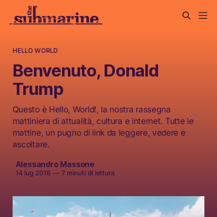
HELLO WORLD
Benvenuto, Donald
Trump
Questo è Hello, World!, la nostra rassegna
mattiniera di attualità, cultura e internet. Tutte le
mattine, un pugno di link da leggere, vedere e
ascoltare.
Alessandro Massone
14 lug 2018
—
7 minuti di lettura