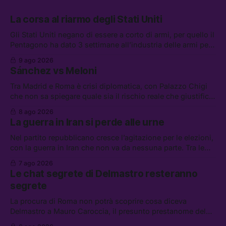
La corsa al riarmo degli Stati Uniti
Gli Stati Uniti negano di essere a corto di armi, per quello il
Pentagono ha dato 3 settimane all’industria delle armi per
presentare piani di riarmo. Tra le altre notizie: il PAM
9 ago 2026
continuerà ad usare i servizi di Palantir, la protesta contro
Sánchez vs Meloni
La Russa, e la centrale elettrica di Amazon in Texas
Tra Madrid e Roma è crisi diplomatica, con Palazzo Chigi
che non sa spiegare quale sia il rischio reale che giustifica
la sospensione di Schengen. Tra le altre notizie: l’accordo
8 ago 2026
di difesa tra Arabia Saudita, Pakistan e Turchia, la crisi del
La guerra in Iran si perde alle urne
carburante irregolare, e un altro caso di IA ribelle
Nel partito repubblicano cresce l’agitazione per le elezioni,
con la guerra in Iran che non va da nessuna parte. Tra le
altre notizie: due alti dirigenti del Mossad hanno perso il
7 ago 2026
lavoro, Schlein prova a mettere in sicurezza la coalizione, e
Le chat segrete di Delmastro resteranno
che cos’è lo “Spiralismo,” la religione degli agenti IA
segrete
La procura di Roma non potrà scoprire cosa diceva
Delmastro a Mauro Caroccia, il presunto prestanome del
clan Senese. Tra le altre notizie: le IDF hanno ripreso gli