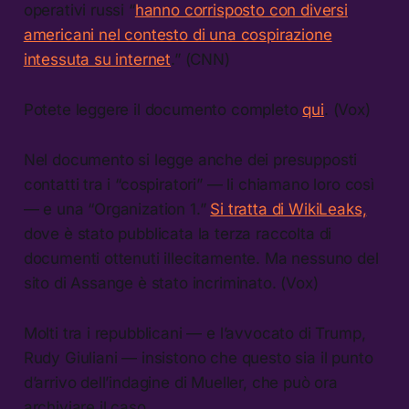
operativi russi “
hanno corrisposto con diversi
americani nel contesto di una cospirazione
intessuta su internet
.” (CNN)
Potete leggere il documento completo
qui
. (Vox)
Nel documento si legge anche dei presupposti
contatti tra i “cospiratori” — li chiamano loro così
— e una “Organization 1.”
Si tratta di WikiLeaks,
dove è stato pubblicata la terza raccolta di
documenti ottenuti illecitamente. Ma nessuno del
sito di Assange è stato incriminato. (Vox)
Molti tra i repubblicani — e l’avvocato di Trump,
Rudy Giuliani — insistono che questo sia il punto
d’arrivo dell’indagine di Mueller, che può ora
archiviare il caso.