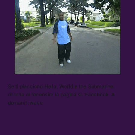
Se ti piacciono Hello, World e the Submarine,
ricorda di recensire la pagina su Facebook. A
domani! :wave: