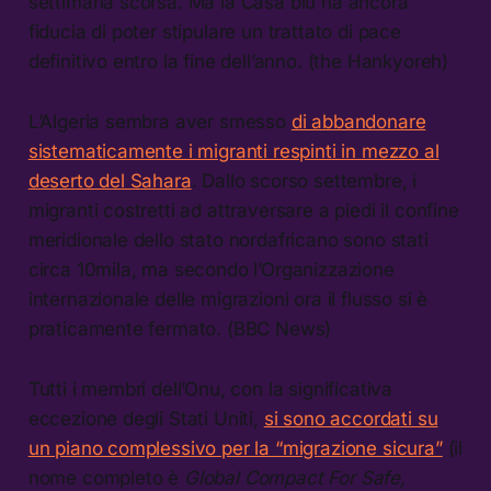
settimana scorsa. Ma la Casa blu ha ancora
fiducia di poter stipulare un trattato di pace
definitivo entro la fine dell’anno. (the Hankyoreh)
L’Algeria sembra aver smesso
di abbandonare
sistematicamente i migranti respinti in mezzo al
deserto del Sahara
. Dallo scorso settembre, i
migranti costretti ad attraversare a piedi il confine
meridionale dello stato nordafricano sono stati
circa 10mila, ma secondo l’Organizzazione
internazionale delle migrazioni ora il flusso si è
praticamente fermato. (BBC News)
Tutti i membri dell’Onu, con la significativa
eccezione degli Stati Uniti,
si sono accordati su
un piano complessivo per la “migrazione sicura”
(il
nome completo è
Global Compact For Safe,