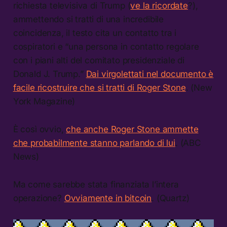
richiesta televisiva di Trump (
ve la ricordate
?),
ammettendo si tratti di una incredibile
coincidenza, il testo cita un contatto tra i
cospiratori e “una persona in contatto regolare
con i piani alti del comitato presidenziale di
Donald J. Trump.”
Dai virgolettati nel documento è
facile ricostruire che si tratti di Roger Stone
. (New
York Magazine)
È così ovvio,
che anche Roger Stone ammette
che probabilmente stanno parlando di lui
. (ABC
News)
Ma come sarebbe stata finanziata l’intera
operazione?
Ovviamente in bitcoin
. (Quartz)