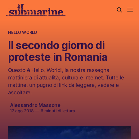
HELLO WORLD
Il secondo giorno di
proteste in Romania
Questo è Hello, World!, la nostra rassegna
mattiniera di attualità, cultura e internet. Tutte le
mattine, un pugno di link da leggere, vedere e
ascoltare.
Alessandro Massone
12 ago 2018
—
6 minuti di lettura