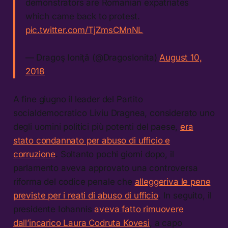
demonstrators are Romanian expatriates
which came back to protest.
pic.twitter.com/TjZmsCMnNL
— Dragoş Ioniţă (@DragosIonita)
August 10,
2018
A fine giugno il leader del Partito
socialdemocratico Liviu Dragnea, considerato uno
degli uomini politici più potenti del paese,
era
stato condannato per abuso di ufficio e
corruzione
. Soltanto pochi giorni dopo, il
parlamento aveva approvato una controversa
riforma del codice penale che
alleggeriva le pene
previste per i reati di abuso di ufficio
. In seguito, il
presidente Iohannis
aveva fatto rimuovere
dall’incarico Laura Codruta Kovesi
, a capo