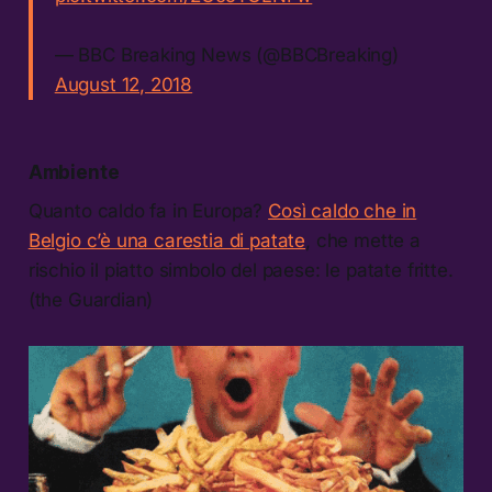
— BBC Breaking News (@BBCBreaking)
August 12, 2018
Ambiente
Quanto caldo fa in Europa?
Così caldo che in
Belgio c’è una carestia di patate
, che mette a
rischio il piatto simbolo del paese: le patate fritte.
(the Guardian)