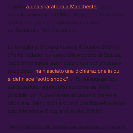
seguito
a una sparatoria a Manchester
, poco
dopo il carnevale caraibico. Nessuno è in pericolo
di vita, ancora non è chiara la dinamica
dell’incidente. (the Guardian)
La famiglia di Richard Russell, il tecnico 29enne
che ha “rubato” un aereo all’aeroporto di Seattle,
decollando senza autorizzazione e schiantandosi
poco dopo,
ha rilasciato una dichiarazione in cui
si definisce “sotto shock.”
L’FBI sta indagando
sull’accaduto, soprattutto su come sia stato
possibile per Russell avere accesso all’aereo e
decollare. Sembra chiaro però che Russell avesse
solo intenzione di togliersi la vita. (CNN)
Se hai bisogno di parlare con qualcuno, o conosci