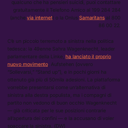
qualcuno che ha pensieri suicidi, puoi contattare
gratuitamente il Telefono Amico al 199 284 284
(anche
via internet
) o la Onlus
Samaritans
al 800
86 00 22.
C’è un piccolo terremoto a sinistra nella politica
tedesca: la 49enne Sahra Wagenknecht, leader
parlamentare della Linke,
ha lanciato il proprio
nuovo movimento
, Aufstehen (ovvero
“Sollevarsi,” “Stand up”), e in pochi giorni ha
ottenuto già più di 50mila adesioni. La piattaforma
vorrebbe presentarsi come un’alternativa di
sinistra alla destra populista, ma i compagni di
partito non vedono di buon occhio Wagenknecht
— già criticata per le sue posizioni contrarie
all’apertura dei confini — e la accusano di voler
spaccare la sinistra. (DW)