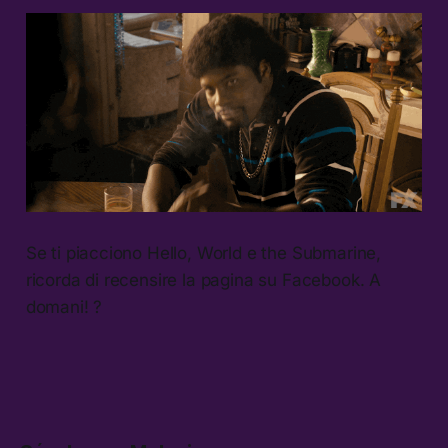
Se ti piacciono Hello, World e the Submarine,
ricorda di recensire la pagina su Facebook. A
domani! ?