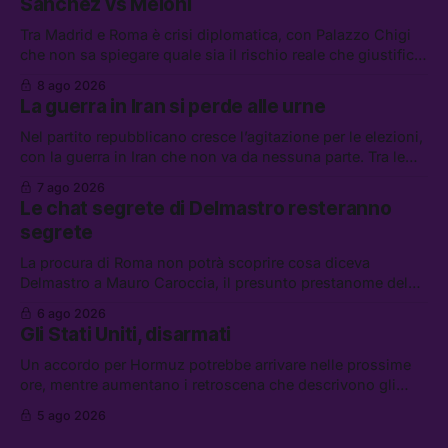
Sánchez vs Meloni
Tra Madrid e Roma è crisi diplomatica, con Palazzo Chigi
che non sa spiegare quale sia il rischio reale che giustifica
la sospensione di Schengen. Tra le altre notizie: l’accordo
8 ago 2026
di difesa tra Arabia Saudita, Pakistan e Turchia, la crisi del
La guerra in Iran si perde alle urne
carburante irregolare, e un altro caso di IA ribelle
Nel partito repubblicano cresce l’agitazione per le elezioni,
con la guerra in Iran che non va da nessuna parte. Tra le
altre notizie: due alti dirigenti del Mossad hanno perso il
7 ago 2026
lavoro, Schlein prova a mettere in sicurezza la coalizione, e
Le chat segrete di Delmastro resteranno
che cos’è lo “Spiralismo,” la religione degli agenti IA
segrete
La procura di Roma non potrà scoprire cosa diceva
Delmastro a Mauro Caroccia, il presunto prestanome del
clan Senese. Tra le altre notizie: le IDF hanno ripreso gli
6 ago 2026
attacchi in Libano, il governo chiederà 36 miliardi di
Gli Stati Uniti, disarmati
flessibilità in armi e energia, e Grokipedia è già stata
abbandonata
Un accordo per Hormuz potrebbe arrivare nelle prossime
ore, mentre aumentano i retroscena che descrivono gli
Stati Uniti come disarmati. Tra le altre notizie: le storie di
5 ago 2026
chi aspetta i dispersi di Ceuta, il boom dei carburanti
diluiti, e quanti attivisti anti data center sono stati arrestati