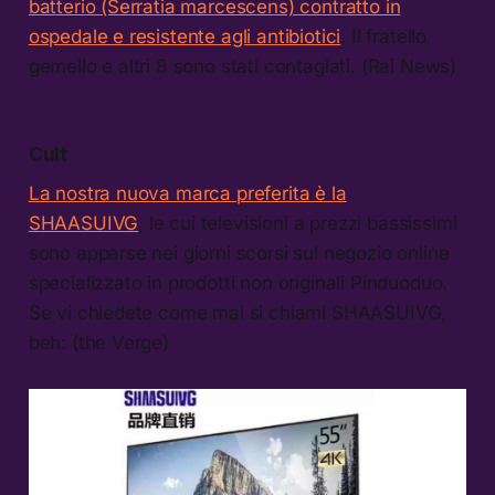
batterio (Serratia marcescens) contratto in
ospedale e resistente agli antibiotici
. Il fratello
gemello e altri 8 sono stati contagiati. (Rai News)
Cult
La nostra nuova marca preferita è la
SHAASUIVG
, le cui televisioni a prezzi bassissimi
sono apparse nei giorni scorsi sul negozio online
specializzato in prodotti non originali Pinduoduo.
Se vi chiedete come mai si chiami SHAASUIVG,
beh: (the Verge)