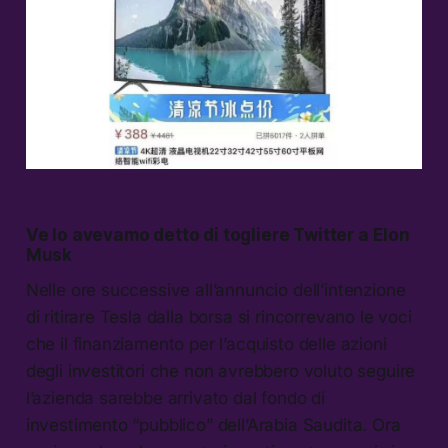
Ve lo avevamo detto di togliere Twitter a Elon
Musk
Nelle ore successive all’annuncio dell’intenzione
di ritirare Tesla dalla borsa si rincorrevano le voci
che il finanziamento per l’acquisto delle azioni
degli investitori che non avrebbero voluto seguire
l’azienda sarebbe arrivato dal fondo di
investimento “pubblico” dell’Arabia Saudita. Ora