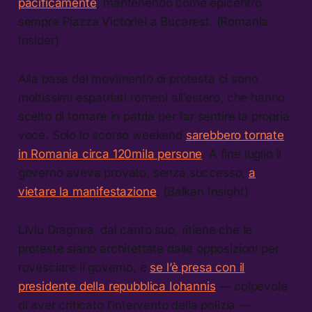
pacificamente
, mantenendo come epicentro
sempre Piazza Victoriei a Bucarest. (Romania
Insider)
Alla base del movimento di protesta ci sono
moltissimi espatriati romeni all’estero, che hanno
scelto di tornare in patria per far sentire la propria
voce. Solo lo scorso weekend
sarebbero tornate
in Romania circa 120mila persone
. A fine luglio il
governo aveva provato, senza successo,
a
vietare la manifestazione
. (Balkan Insight)
Liviu Dragnea, dal canto suo, ritiene che le
proteste siano architettate dalle opposizioni per
rovesciare il governo, e
se l’è presa con il
presidente della repubblica Iohannis
— colpevole
di aver criticato l’intervento della polizia —