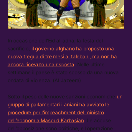
In occasione dell’Eid al-adha, la festa del
sacrificio,
il governo afghano ha proposto una
nuova tregua di tre mesi ai talebani, ma non ha
ancora ricevuto una risposta
. Nelle ultime
settimane il paese è stato scosso da una nuova
ondata di violenza. (Al Jazeera)
Sotto il peso delle nuove sanzioni economiche
un
gruppo di parlamentari iraniani ha avviato le
procedure per l’impeachment del ministro
dell’economia Masoud Karbasian
. Le accuse
dell’opposizione sono politiche, e l’operazione