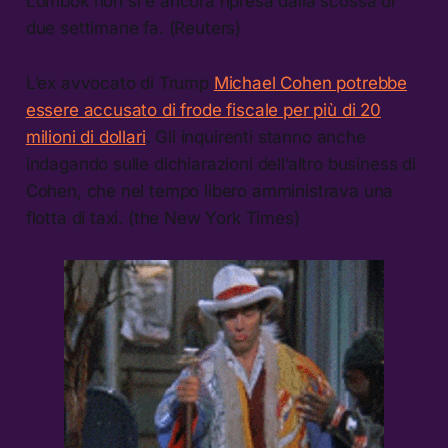
Lombok non si è ancora ripresa dalla scossa di
due settimane fa. (Reuters)
L’ex avvocato di Trump
Michael Cohen potrebbe
essere accusato di frode fiscale per più di 20
milioni di dollari
. Gli inquirenti stanno anche
indagando sulle dichiarazioni dell’altro business di
Cohen, che nel tempo libero amministrava una
flotta di taxi. (the New York Times)