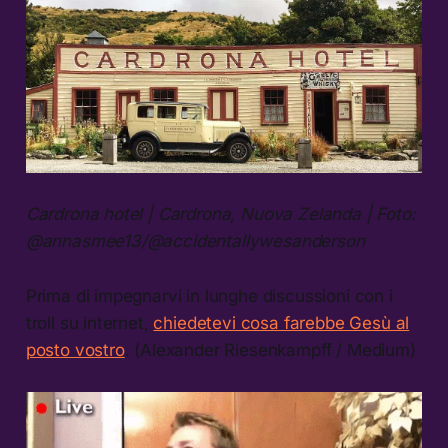
Cardrona hotel | Cardrona, Nuova Zelanda | Foto:
@annasmee13/@accidentallywesanderson
Prima di impegnarvi in lunghe discussioni con i
troll su internet,
chiedetevi cosa farebbe Gesù al
posto vostro
. (Alexander Riesenkampff / Medium)