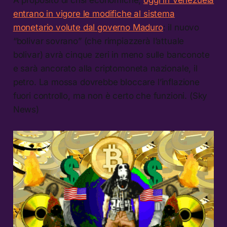
entrano in vigore le modifiche al sistema
monetario volute dal governo Maduro
: il nuovo
“bolivar sovrano” (che rimpiazzerà l’attuale
bolivar) avrà cinque zeri in meno sulle banconote
e sarà ancorato alla criptomoneta nazionale, il
petro. La mossa dovrebbe bloccare l’inflazione
fuori controllo, ma non è certo che funzioni. (Sky
News)