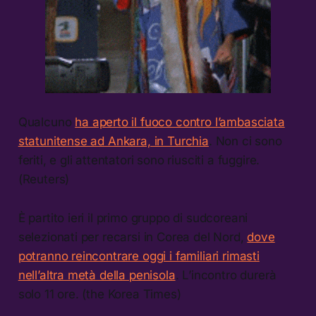
Qualcuno
ha aperto il fuoco contro l’ambasciata
statunitense ad Ankara, in Turchia
. Non ci sono
feriti, e gli attentatori sono riusciti a fuggire.
(Reuters)
È partito ieri il primo gruppo di sudcoreani
selezionati per recarsi in Corea del Nord,
dove
potranno reincontrare oggi i familiari rimasti
nell’altra metà della penisola
. L’incontro durerà
solo 11 ore. (the Korea Times)