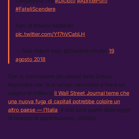
Lampedusa ora.
#Diciotti
#ApriteiPorti
#FateliScendere
Foto di Alberto Mallardo
pic.twitter.com/Yf7hVCabLH
— Sea-Watch Italy (@SeaWatchItaly)
19
agosto 2018
Con la conclusione del bailout della Grecia
l’eurozona non fa in tempo nemmeno a tirare un
sospiro di sollievo:
il Wall Street Journal teme che
una nuova fuga di capitali potrebbe colpire un
altro paese — l’Italia
. Il test sarà quello della legge
di bilancio di quest’autunno. (ANSA)