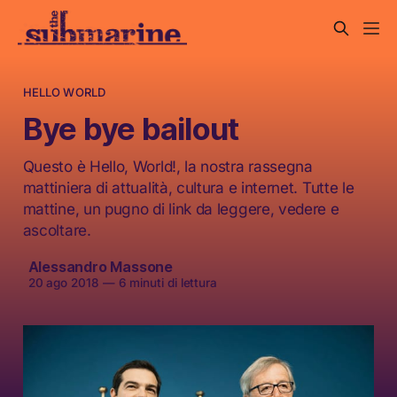
HELLO WORLD
Bye bye bailout
Questo è Hello, World!, la nostra rassegna
mattiniera di attualità, cultura e internet. Tutte le
mattine, un pugno di link da leggere, vedere e
ascoltare.
Alessandro Massone
20 ago 2018
—
6 minuti di lettura