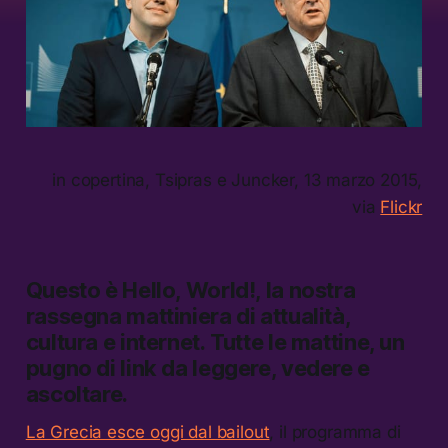
in copertina, Tsipras e Juncker, 13 marzo 2015,
via
Flickr
Questo è
Hello, World!,
la nostra
rassegna mattiniera di attualità,
cultura e internet.
Tutte le mattine, un
pugno di link da leggere, vedere e
ascoltare.
La Grecia esce oggi dal bailout
, il programma di