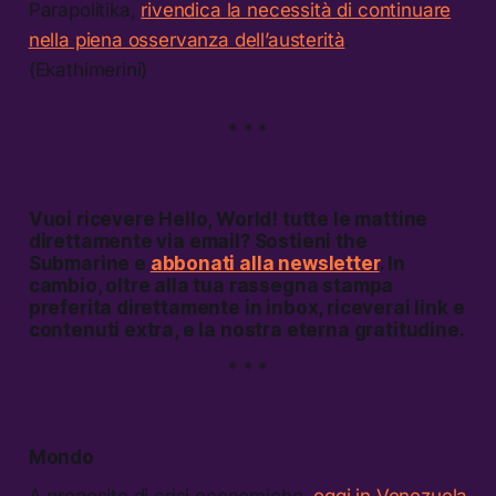
Parapolitika,
rivendica la necessità di continuare
nella piena osservanza dell’austerità
.
(Ekathimerini)
* * *
Vuoi ricevere
Hello, World!
tutte le mattine
direttamente via email? Sostieni the
Submarine e
abbonati alla newsletter
. In
cambio, oltre alla tua rassegna stampa
preferita direttamente in inbox, riceverai link e
contenuti extra, e la nostra eterna gratitudine.
* * *
Mondo
A proposito di crisi economiche,
oggi in Venezuela