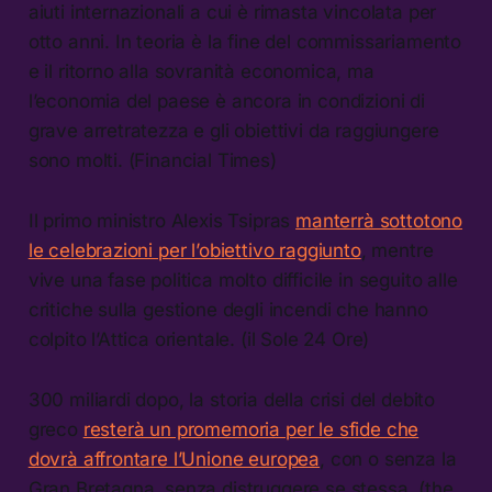
aiuti internazionali a cui è rimasta vincolata per
otto anni. In teoria è la fine del commissariamento
e il ritorno alla sovranità economica, ma
l’economia del paese è ancora in condizioni di
grave arretratezza e gli obiettivi da raggiungere
sono molti. (Financial Times)
Il primo ministro Alexis Tsipras
manterrà sottotono
le celebrazioni per l’obiettivo raggiunto
, mentre
vive una fase politica molto difficile in seguito alle
critiche sulla gestione degli incendi che hanno
colpito l’Attica orientale. (il Sole 24 Ore)
300 miliardi dopo, la storia della crisi del debito
greco
resterà un promemoria per le sfide che
dovrà affrontare l’Unione europea
, con o senza la
Gran Bretagna, senza distruggere se stessa. (the