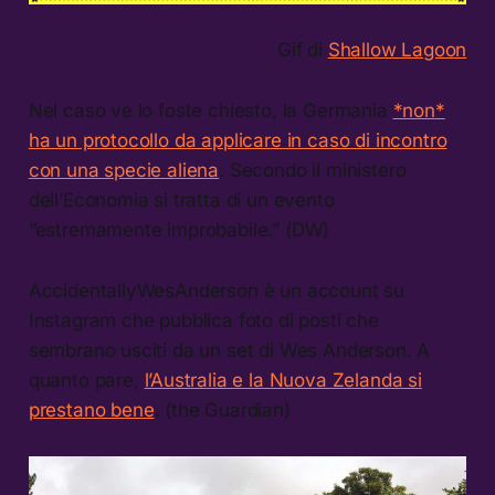
Gif di
Shallow Lagoon
Nel caso ve lo foste chiesto, la Germania
*non*
ha un protocollo da applicare in caso di incontro
con una specie aliena
. Secondo il ministero
dell’Economia si tratta di un evento
“estremamente improbabile.” (DW)
AccidentallyWesAnderson è un account su
Instagram che pubblica foto di posti che
sembrano usciti da un set di Wes Anderson. A
quanto pare,
l’Australia e la Nuova Zelanda si
prestano bene
. (the Guardian)