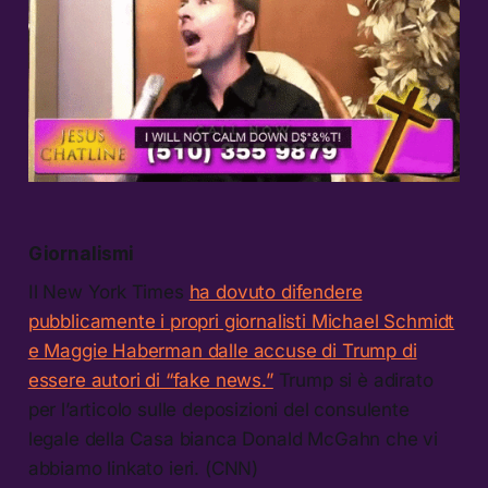
Giornalismi
Il New York Times
ha dovuto difendere
pubblicamente i propri giornalisti Michael Schmidt
e Maggie Haberman dalle accuse di Trump di
essere autori di “fake news.”
Trump si è adirato
per l’articolo sulle deposizioni del consulente
legale della Casa bianca Donald McGahn che vi
abbiamo linkato ieri. (CNN)