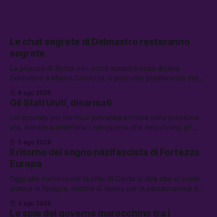
Le chat segrete di Delmastro resteranno
segrete
La procura di Roma non potrà scoprire cosa diceva
Delmastro a Mauro Caroccia, il presunto prestanome del
clan Senese. Tra le altre notizie: le IDF hanno ripreso gli
6 ago 2026
attacchi in Libano, il governo chiederà 36 miliardi di
Gli Stati Uniti, disarmati
flessibilità in armi e energia, e Grokipedia è già stata
abbandonata
Un accordo per Hormuz potrebbe arrivare nelle prossime
ore, mentre aumentano i retroscena che descrivono gli
Stati Uniti come disarmati. Tra le altre notizie: le storie di
5 ago 2026
chi aspetta i dispersi di Ceuta, il boom dei carburanti
Il ritorno del sogno nazifascista di Fortezza
diluiti, e quanti attivisti anti data center sono stati arrestati
Europa
Oggi alla riunione per la crisi di Ceuta si dirà che si vuole
aiutare la Spagna, mentre si lavora per la persecuzione dei
migranti. Tra le altre notizie: l’esplosione di aborti
4 ago 2026
spontanei a Gaza, un giovane di 19 anni è morto sotto il
Le spie del governo marocchino tra i