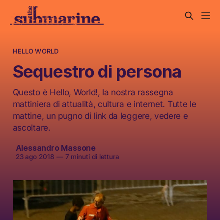
HELLO WORLD
Sequestro di persona
Questo è Hello, World!, la nostra rassegna
mattiniera di attualità, cultura e internet. Tutte le
mattine, un pugno di link da leggere, vedere e
ascoltare.
Alessandro Massone
23 ago 2018
—
7 minuti di lettura