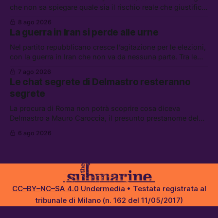
che non sa spiegare quale sia il rischio reale che giustifica
la sospensione di Schengen. Tra le altre notizie: l’accordo
8 ago 2026
di difesa tra Arabia Saudita, Pakistan e Turchia, la crisi del
La guerra in Iran si perde alle urne
carburante irregolare, e un altro caso di IA ribelle
Nel partito repubblicano cresce l’agitazione per le elezioni,
con la guerra in Iran che non va da nessuna parte. Tra le
altre notizie: due alti dirigenti del Mossad hanno perso il
7 ago 2026
lavoro, Schlein prova a mettere in sicurezza la coalizione, e
Le chat segrete di Delmastro resteranno
che cos’è lo “Spiralismo,” la religione degli agenti IA
segrete
La procura di Roma non potrà scoprire cosa diceva
Delmastro a Mauro Caroccia, il presunto prestanome del
clan Senese. Tra le altre notizie: le IDF hanno ripreso gli
6 ago 2026
attacchi in Libano, il governo chiederà 36 miliardi di
flessibilità in armi e energia, e Grokipedia è già stata
abbandonata
CC–BY–NC–SA 4.0
Undermedia
• Testata registrata al
tribunale di Milano (n. 162 del 11/05/2017)