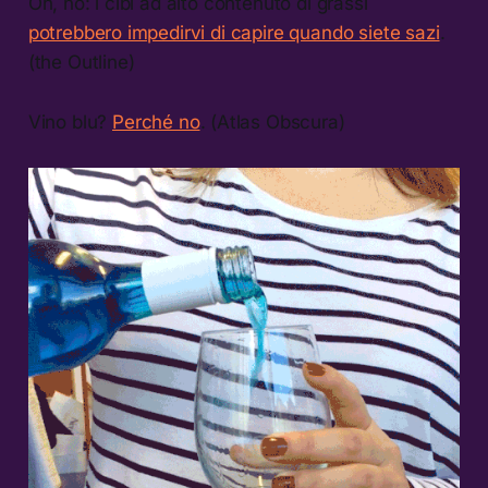
Oh, no: i cibi ad alto contenuto di grassi
potrebbero impedirvi di capire quando siete sazi
.
(the Outline)
Vino blu?
Perché no
. (Atlas Obscura)