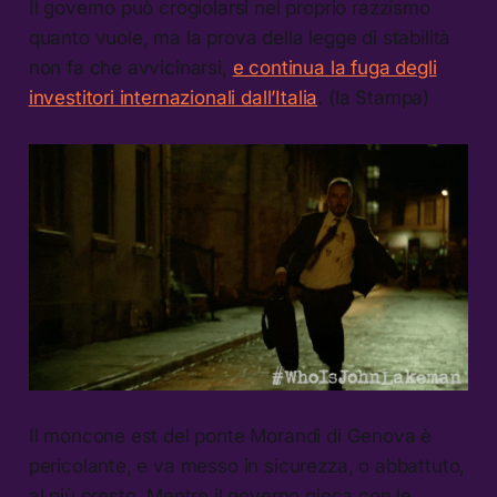
Il governo può crogiolarsi nel proprio razzismo
quanto vuole, ma la prova della legge di stabilità
non fa che avvicinarsi,
e continua la fuga degli
investitori internazionali dall’Italia
. (la Stampa)
Il moncone est del ponte Morandi di Genova è
pericolante, e va messo in sicurezza, o abbattuto,
al più presto. Mentre il governo gioca con le