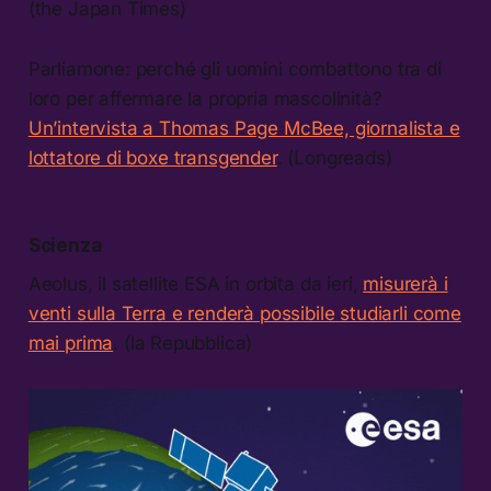
(the Japan Times)
Parliamone: perché gli uomini combattono tra di
loro per affermare la propria mascolinità?
Un’intervista a Thomas Page McBee, giornalista e
lottatore di boxe transgender
. (Longreads)
Scienza
Aeolus, il satellite ESA in orbita da ieri,
misurerà i
venti sulla Terra e renderà possibile studiarli come
mai prima
. (la Repubblica)