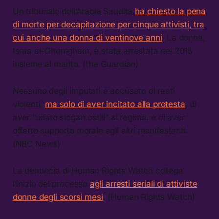
Un tribunale dell’Arabia Saudita
ha chiesto la pena
di morte per decapitazione per cinque attivisti, tra
cui anche una donna di ventinove anni
. La donna,
Israa al-Ghomgham, è stata arrestata nel 2015
insieme al marito. (the Guardian)
Nessuno degli imputati è accusato di reati
violenti,
ma solo di aver incitato alla protesta
, di
aver “urlato slogan ostili” al regime, e di aver
offerto supporto morale agli altri manifestanti.
(NBC News)
La denuncia di Human Rights Watch collega
l’inizio del processo
agli arresti seriali di attiviste
donne degli scorsi mesi
. (Human Rights Watch)