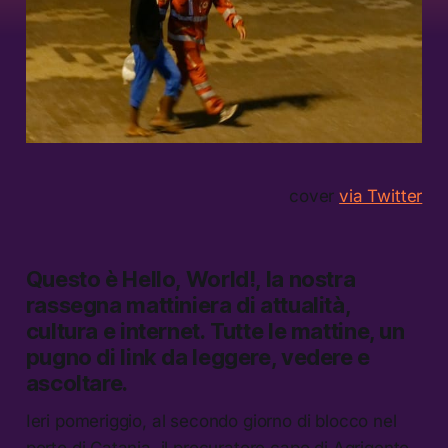
cover
via Twitter
Questo è
Hello, World!,
la nostra
rassegna mattiniera di attualità,
cultura e internet.
Tutte le mattine, un
pugno di link da leggere, vedere e
ascoltare.
Ieri pomeriggio, al secondo giorno di blocco nel
porto di Catania, il procuratore capo di Agrigento