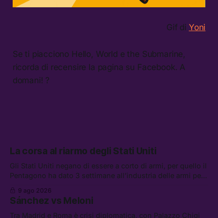
Gif di
Yoni
Se ti piacciono Hello, World e the Submarine,
ricorda di recensire la pagina su Facebook. A
domani! ?
La corsa al riarmo degli Stati Uniti
Gli Stati Uniti negano di essere a corto di armi, per quello il
Pentagono ha dato 3 settimane all’industria delle armi per
presentare piani di riarmo. Tra le altre notizie: il PAM
9 ago 2026
continuerà ad usare i servizi di Palantir, la protesta contro
Sánchez vs Meloni
La Russa, e la centrale elettrica di Amazon in Texas
Tra Madrid e Roma è crisi diplomatica, con Palazzo Chigi