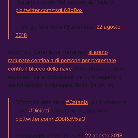
Restano a bordo 150 persone da liberare.
pic.twitter.com/tsqL68dBox
— Sergio Scandura (@scandura)
22 agosto
2018
Al porto di Catania nel frattempo
si erano
radunate centinaia di persone per protestare
contro il blocco della nave
. Presenti anche diversi
esponenti delle opposizioni, tra cui il segretario
del Pd Martina e Giuseppe Civati. (la Sicilia)
Si forma il presidio a
#Catania
. Sullo sfondo la
nave
#Diciotti
. Con noi la Costituzione.
pic.twitter.com/IZQbRcMxaO
— Giuseppe Civati (@civati)
22 agosto 2018