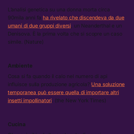
L’analisi genetica su una donna morta circa
90mila anni fa
ha rivelato che discendeva da due
umani di due gruppi diversi
, un Neanderthal e un
Denisova. È la prima volta che si scopre un caso
simile. (Nature)
Ambiente
Cosa si fa quando il calo nel numero di api
influisce sulla produzione agricola?
Una soluzione
temporanea può essere quella di importare altri
insetti impollinatori
. (the New York Times)
Cucina