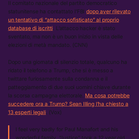
Il comitato nazionale del partito democratico
statunitense ha contattato l’FBI
dopo aver rilevato
un tentativo di “attacco sofisticato” al proprio
database di iscritti
. L’attacco hacker è stato
sventato, ma non è un buon inizio in vista delle
elezioni di metà mandato. (CNN)
Dopo una giornata di silenzio totale, qualcuno ha
ridato il telefono a Trump, che si è messo a
twittare furiosamente sulla condanna e il
patteggiamento di due suoi uomini chiave durante
la scorsa campagna elettorale.
Ma cosa potrebbe
succedere ora a Trump? Sean Illing l’ha chiesto a
13 esperti legali
. (Vox)
I feel very badly for Paul Manafort and his
wonderful family. “Justice” took a 12 year old