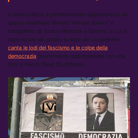
Il clima politico è perfettamente rappresentato da
questo manifesto firmato “Noi per Salvini” e
fotografato da Enrico Mentana a Salerno, in cui il
capo locale del partito sudista del vicepremier
canta le lodi del fascismo e le colpe della
democrazia
(ovviamente rappresentata con una
foto di Renzi) (Next Quotidiano)