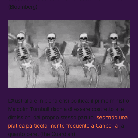
(Bloomberg)
L’Australia è in piena crisi politica: il primo ministro
Malcolm Turnbull rischia di essere costretto alle
dimissioni dal proprio stesso partito,
secondo una
pratica particolarmente frequente a Canberra
, a
quanto pare. (the Guardian)