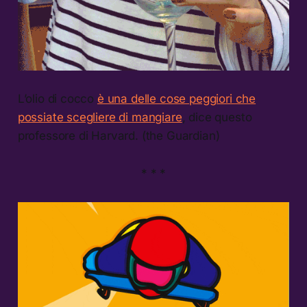
L’olio di cocco
è una delle cose peggiori che
possiate scegliere di mangiare
, dice questo
professore di Harvard. (the Guardian)
* * *