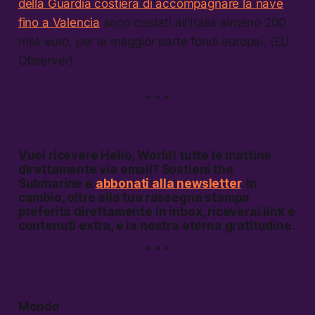
della Guardia costiera di accompagnare la nave
fino a Valencia
sono costati all’Italia almeno 200
mila euro, per la maggior parte fondi europei. (EU
Observer)
* * *
Vuoi ricevere
Hello, World!
tutte le mattine
direttamente via email? Sostieni the
Submarine e
abbonati alla newsletter
. In
cambio, oltre alla tua rassegna stampa
preferita direttamente in inbox, riceverai link e
contenuti extra, e la nostra eterna gratitudine.
* * *
Mondo