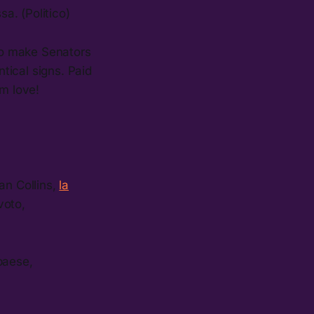
sa. (Politico)
to make Senators
ntical signs. Paid
m love!
an Collins,
la
 voto,
paese,