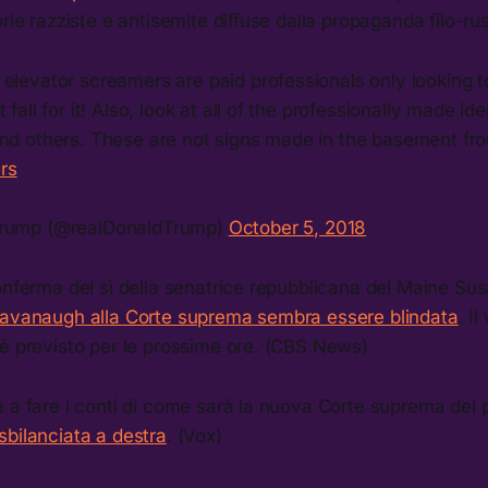
rie razziste e antisemite diffuse dalla propaganda filo-rus
 elevator screamers are paid professionals only looking 
 fall for it! Also, look at all of the professionally made ide
and others. These are not signs made in the basement fro
rs
Trump (@realDonaldTrump)
October 5, 2018
onferma del sì della senatrice repubblicana del Maine Sus
Kavanaugh alla Corte suprema sembra essere blindata
. Il
 è previsto per le prossime ore. (CBS News)
 a fare i conti di come sarà la nuova Corte suprema del 
sbilanciata a destra
. (Vox)