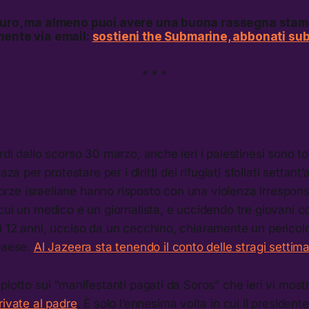
turo, ma almeno puoi avere una buona rassegna stamp
mente via email:
sostieni the Submarine, abbonati subi
* * *
rdì dallo scorso 30 marzo, anche ieri i palestinesi sono to
aza per protestare per i diritti dei rifugiati sfollati settan
e forze israeliane hanno risposto con una violenza irrespon
cui un medico e un giornalista, e uccidendo tre giovani co
i 12 anni, ucciso da un cecchino, chiaramente un pericol
 paese.
Al Jazeera sta tenendo il conto delle stragi settima
plotto sui “manifestanti pagati da Soros” che ieri vi mos
rivate al padre
. È solo l’ennesima volta in cui il president