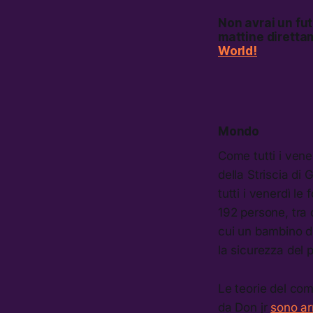
Non avrai un fu
mattine diretta
World!
Mondo
Come tutti i vene
della Striscia di G
tutti i venerdì l
192 persone, tra 
cui un bambino d
la sicurezza del
Le teorie del com
da Don jr
sono ar