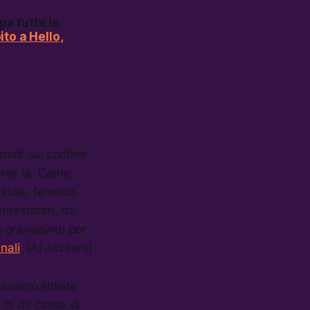
a tutte le
to a Hello,
rnati sul confine
t’anni fa. Come
sabile, ferendo
ntestatori, tra
o gravissimo per
nali
. (Al Jazeera)
travamo linkate
e fa da cassa di