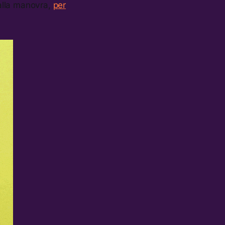
dalla manovra,
per