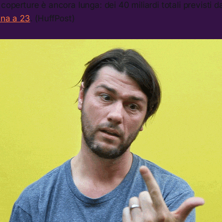
 coperture è ancora lunga: dei 40 miliardi totali previsti 
ena a 23
. (HuffPost)