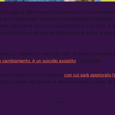
elle Legge di bilancio per l’istruzione e la ricerca preved
à sarà “risparmiata” attraverso una riduzione sostanziale 
resto agitando le mani sui provveditorati di tutta Italia. È 
manifestazione dei precari della ricerca a Roma, in piaz
ato su Linkiesta la mette giù così: 16 miliardi in pensioni
 cambiamento, è un suicidio assistito
.” (Linkiesta)
o per pronto il testo del decreto
con cui sarà approvato l
 cifra costante dei governi di destra nel nostro paese. (la
* * *