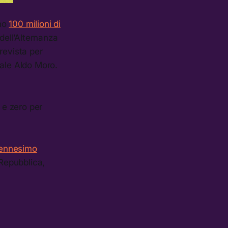
ono
100 milioni di
dell’Alternanza
prevista per
zale Aldo Moro.
 e zero per
’ennesimo
 Repubblica,