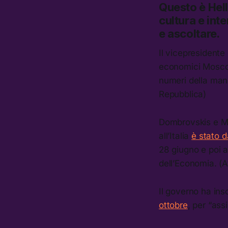
Questo è
Hel
cultura e inte
e ascoltare.
Il vicepresidente
economici Mosco
numeri della mano
Repubblica)
Dombrovskis e Mo
all’Italia
è stato d
28 giugno e poi ad
dell’Economia. (A
Il governo ha ins
ottobre
, per “ass