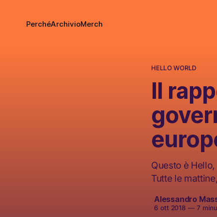
Perché
Archivio
Merch
HELLO WORLD
Il rapp
gover
europ
Questo è Hello, 
Tutte le mattine
Alessandro Mas
6 ott 2018
—
7 minut