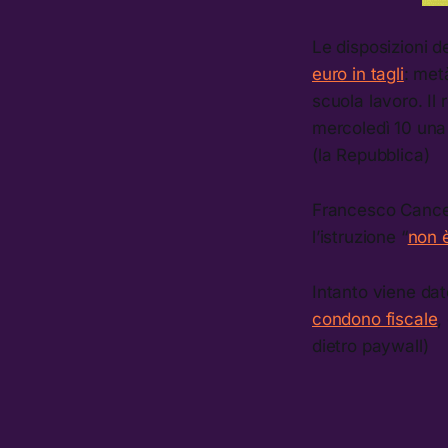
Le disposizioni d
euro in tagli
: met
scuola lavoro. Il 
mercoledì 10 una 
(la Repubblica)
Francesco Cancell
l’istruzione “
non è
Intanto viene dat
condono fiscale
,
dietro paywall)