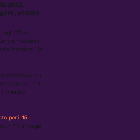
tualità,
ggere, vedere
agli Affari
itarlo a rivedere i
 da Bruxelles. (la
e raccomandazioni
otata da Conte il
il ministro
sto per il 15
comuni.” (Fanpage)