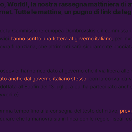
lo, World!,
la nostra rassegna mattiniera di at
rnet.
Tutte le mattine, un pugno di link da le
 della Commissione europea Dombrovskis e il commissario 
vici
hanno scritto una lettera al governo italiano
, per inv
vra finanziaria, che altrimenti sarà sicuramente bocciata
scovici hanno ricordato al governo che il via libera all
ato anche dal governo italiano stesso
, con la convalida v
ottata all’Ecofin del 13 luglio, a cui ha partecipato anche 
vvenire)
omma tempo fino alla consegna del testo definitivo,
previ
icurare che la manovra sia in linea con le regole fiscali 