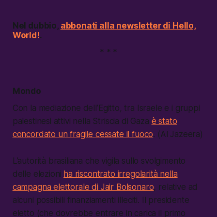
Nel dubbio,
abbonati alla newsletter di Hello,
World!
.
* * *
Mondo
Con la mediazione dell’Egitto, tra Israele e i gruppi
palestinesi attivi nella Striscia di Gaza
è stato
concordato un fragile cessate il fuoco
. (Al Jazeera)
L’autorità brasiliana che vigila sullo svolgimento
delle elezioni
ha riscontrato irregolarità nella
campagna elettorale di Jair Bolsonaro
, relative ad
alcuni possibili finanziamenti illeciti. Il presidente
eletto (che dovrebbe entrare in carica il primo