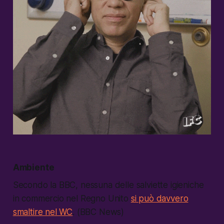
Ambiente
Secondo la BBC, nessuna delle salviette igieniche
in commercio nel Regno Unito
si può davvero
smaltire nel WC
. (BBC News)