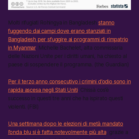
Molti rifugiati Rohingya in Bangladesh
stanno
fuggendo dai campi dove erano stanziati in
Bangladesh per sfuggire ai programmi di rimpatrio
in Myanmar
. Michelle Bachelet, alta commissaria
delle Nazioni Unite per i diritti umani, ha chiesto al
paese di sospendere il programma. (the Guardian)
Per il terzo anno consecutivo i crimini d’odio sono in
rapida ascesa negli Stati Uniti
. Chissà cos’è
successo in questi tre anni che ha ispirato questi
violenti. (FBI)
Una settimana dopo le elezioni di metà mandato
l’onda blu si è fatta notevolmente più alta
, grazie a