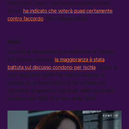
molto poco chiaro sulla propria posizione sulla
Brexit,
ha indicato che voterà quasi certamente
contro l’accordo
. (the Independent)
Italia
Durante la discussione in commissione al Senato
del decreto Genova,
la maggioranza è stata
battuta sul discusso condono per Ischia
. Grazie ai
due “dissidenti” grillini De Falco e Nugnes, è
passato un emendamento di Forza Italia che
impedisce di applicare agli abusi edilizi di Ischia il
condono del 1985. (Corriere della Sera)