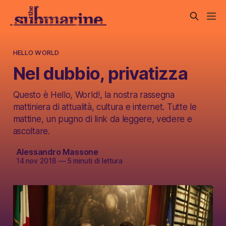
HELLO WORLD
Nel dubbio, privatizza
Questo è Hello, World!, la nostra rassegna
mattiniera di attualità, cultura e internet. Tutte le
mattine, un pugno di link da leggere, vedere e
ascoltare.
Alessandro Massone
14 nov 2018
—
5 minuti di lettura