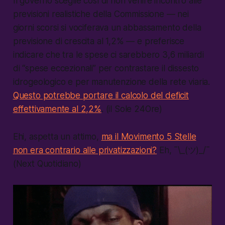
Il governo sceglie così di non venire incontro alle
previsioni realistiche della Commissione — nei
giorni scorsi si vociferava un abbassamento della
previsione di crescita al 1,2% — e preferisce
indicare che tra le spese ci sarebbero 3,6 miliardi
di “spese eccezionali” per contrastare il dissesto
idrogeologico e per manutenzione della rete viaria.
Questo potrebbe portare il calcolo del deficit
effettivamente al 2,2%
. (il Sole 24Ore)
Ehi, aspetta un attimo,
ma il Movimento 5 Stelle
non era contrario alle privatizzazioni?
Eh, ¯\_(ツ)_/¯
(Next Quotidiano)