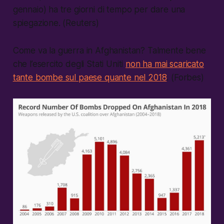
gennaio) ha tre giorni di tempo per dare una
spiegazione. (Reuters)
Come va la guerra in Afghanistan? Talmente bene
che l’esercito degli Stati Uniti
non ha mai scaricato
tante bombe sul paese quante nel 2018
. (Forbes)