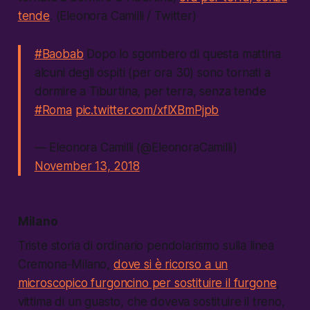
tende
. (Eleonora Camilli / Twitter)
#Baobab
Dopo lo sgombero di questa mattina
alcuni degli ospiti (per ora 30) sono tornati a
dormire a Tiburtina, per terra, senza tende
#Roma
pic.twitter.com/xflXBmPjpb
— Eleonora Camilli (@EleonoraCamilli)
November 13, 2018
Milano
Triste storia di ordinario pendolarismo sulla linea
Cremona-Milano,
dove si è ricorso a un
microscopico furgoncino per sostituire il furgone
,
vittima di un guasto, che doveva sostituire il treno,