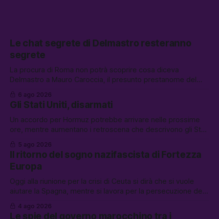
Le chat segrete di Delmastro resteranno
segrete
La procura di Roma non potrà scoprire cosa diceva
Delmastro a Mauro Caroccia, il presunto prestanome del
clan Senese. Tra le altre notizie: le IDF hanno ripreso gli
6 ago 2026
attacchi in Libano, il governo chiederà 36 miliardi di
Gli Stati Uniti, disarmati
flessibilità in armi e energia, e Grokipedia è già stata
abbandonata
Un accordo per Hormuz potrebbe arrivare nelle prossime
ore, mentre aumentano i retroscena che descrivono gli Stati
Uniti come disarmati. Tra le altre notizie: le storie di chi
5 ago 2026
aspetta i dispersi di Ceuta, il boom dei carburanti diluiti, e
Il ritorno del sogno nazifascista di Fortezza
quanti attivisti anti data center sono stati arrestati
Europa
Oggi alla riunione per la crisi di Ceuta si dirà che si vuole
aiutare la Spagna, mentre si lavora per la persecuzione dei
migranti. Tra le altre notizie: l’esplosione di aborti spontanei
4 ago 2026
a Gaza, un giovane di 19 anni è morto sotto il sole per
Le spie del governo marocchino tra i