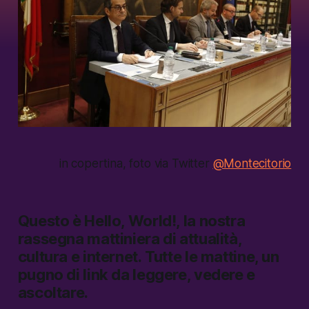
in copertina, foto via Twitter
@Montecitorio
Questo è
Hello, World!,
la nostra
rassegna mattiniera di attualità,
cultura e internet.
Tutte le mattine, un
pugno di link da leggere, vedere e
ascoltare.