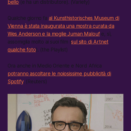
bello
(e ha un distributore). (Variety)
Qualche giorno fa
al Kunsthistorisches Museum di
Vienna è stata inaugurata una mostra curata da
Wes Anderson e la moglie Juman Malouf
e, sì,
assomiglia molto ai suoi film (
sul sito di Artnet
qualche foto
). (the Playlist)
Ora anche in Medio Oriente e Nord Africa
potranno ascoltare le noiosissime pubblicità di
Spotify
. (Reuters)