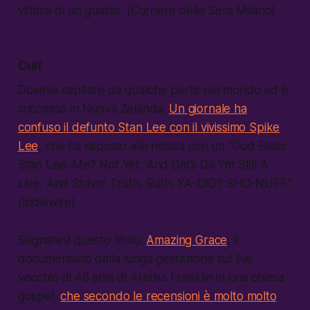
vittima di un guasto. (Corriere della Sera Milano)
Cult
Doveva capitare da qualche parte nel mondo ed è
successo in Nuova Zelanda.
Un giornale ha
confuso il defunto Stan Lee con il vivissimo Spike
Lee
, che ha risposto alla notizia con un “God Bless
Stan Lee. Me? Not Yet. And Dat’s Da ‘I’m Still A
Live, And Strivin’ Truth, Ruth. YA-DIG? SHO-NUFF.”
(Indiewire)
Segnatevi questo titolo:
Amazing Grace
, il
documentario dalla lunga gestazione sul live
vecchio di 46 anni di Aretha Franklin in una chiesa
gospel,
che secondo le recensioni è molto molto