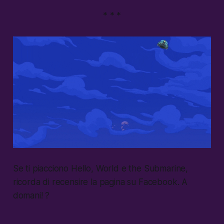
* * *
Se ti piacciono Hello, World e the Submarine,
ricorda di recensire la pagina su Facebook. A
domani! ?