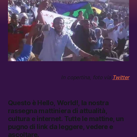
In copertina, foto via
Twitter
Questo è
Hello, World!,
la nostra
rassegna mattiniera di attualità,
cultura e internet.
Tutte le mattine, un
pugno di link da leggere, vedere e
ascoltare.