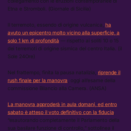
collegamento con le eruzioni contemporanee di
Etna e Stromboli. (Giornale di Sicilia)
Il terremoto, essendo di origine vulcanica,
ha
avuto un epicentro molto vicino alla superficie, a
solo 1 km di profondità
— rispetto ai soliti 10 o 15
dei terremoti di origine sismica del centro Italia. (il
Sole 24Ore)
Nel frattempo, finita la pausa natalizia,
riprende il
rush finale per la manovra
, oggi all’esame della
commissione Bilancio alla Camera. (ANSA)
La manovra approderà in aula domani, ed entro
sabato è atteso il voto definitivo con la fiducia
,
“esautorando completamente il Parlamento della
sua basilare funzione di controllo,” sottolinea il