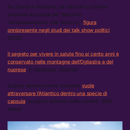
Da Sgarbi a Giordano, da Cacciari a Corona:
un’analisi accurata del “Maschio
Ultrasessantenne Che Sbrocca,”
figura
onnipresente negli studi dei talk show politici
.
(VICE)
Il segreto per vivere in salute fino ai cento anni è
conservato nelle montagne dell’Ogliastra e del
nuorese
, in Sardegna. (Quartz)
Questo settantunenne francese
vuole
attraversare l’Atlantico dentro una specie di
capsula
, sospinto soltanto dalle correnti. (BBC
News)