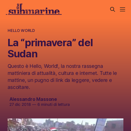
HELLO WORLD
La “primavera” del
Sudan
Questo è Hello, World!, la nostra rassegna
mattiniera di attualità, cultura e internet. Tutte le
mattine, un pugno di link da leggere, vedere e
ascoltare.
Alessandro Massone
27 dic 2018
—
6 minuti di lettura