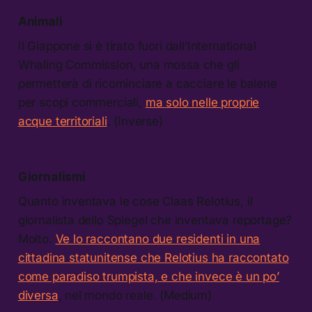
Animali
Il Giappone si è tirato fuori dall’International
Whaling Commission, una mossa che gli
permetterà di ricominciare a cacciare le balene
per scopi commerciali,
ma solo nelle proprie
acque territoriali
. (Inverse)
Giornalismi
Quanto inventava le cose Claas Relotius, il
giornalista dello Spiegel che inventava reportage?
Molto.
Ve lo raccontano due residenti in una
cittadina statunitense che Relotius ha raccontato
come paradiso trumpista, e che invece è un po’
diversa
, nel mondo reale. (Medium)