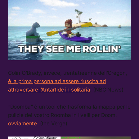
Colin O’Brady, invece, trentatreenne dell’Oregon,
è la prima persona ad essere riuscita ad
attraversare l’Antartide in solitaria
. (NBC News)
“Doomba” è un tool che trasforma la mappa per le
pulizie del vostro Roomba in livelli per Doom,
ovviamente
. (the Verge)