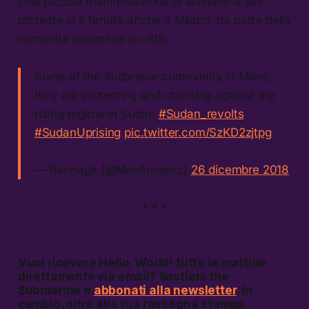
Una piccola manifestazione di solidarietà alle
proteste si è tenuta anche a Milano, da parte della
comunità sudanese in città:
Some of the Sudanese community in Milan,
Italy are protesting and chanting against the
ruling regime in Sudan
#Sudan_revolts
#SudanUprising
pic.twitter.com/SzKD2zjtpg
— Bannaga (@MoeAmeenz)
26 dicembre 2018
* * *
Vuoi ricevere
Hello, World!
tutte le mattine
direttamente via email? Sostieni the
Submarine e
abbonati alla newsletter
. In
cambio, oltre alla tua rassegna stampa