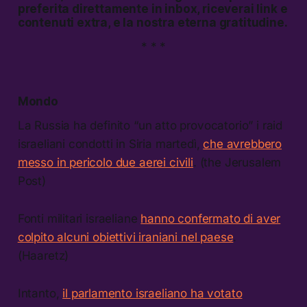
preferita direttamente in inbox, riceverai link e
contenuti extra, e la nostra eterna gratitudine.
* * *
Mondo
La Russia ha definito “un atto provocatorio” i raid
israeliani condotti in Siria martedì,
che avrebbero
messo in pericolo due aerei civili
. (the Jerusalem
Post)
Fonti militari israeliane
hanno confermato di aver
colpito alcuni obiettivi iraniani nel paese
.
(Haaretz)
Intanto,
il parlamento israeliano ha votato