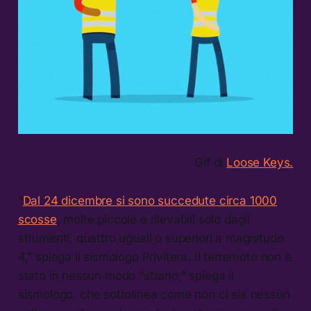
Gif di
Loose Keys.
“
Dal 24 dicembre si sono succedute circa 1000
scosse
, molte piccole e rilevabili solo dagli
strumenti, quattro uguali o superiori a magnitudo
4,” spiega il sismologo Privitera. Il terremoto non è
stato in nessun modo “strano,” spiega il
sismologo, che sottolinea come non ci sia nessun