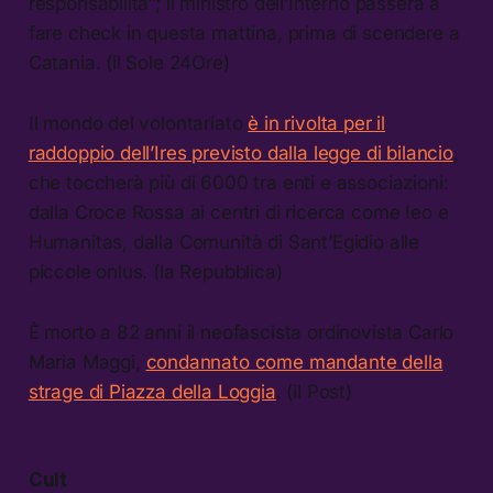
responsabilità”; il ministro dell’Interno passerà a
fare check in questa mattina, prima di scendere a
Catania. (il Sole 24Ore)
Il mondo del volontariato
è in rivolta per il
raddoppio dell’Ires previsto dalla legge di bilancio
,
che toccherà più di 6000 tra enti e associazioni:
dalla Croce Rossa ai centri di ricerca come Ieo e
Humanitas, dalla Comunità di Sant’Egidio alle
piccole onlus. (la Repubblica)
È morto a 82 anni il neofascista ordinovista Carlo
Maria Maggi,
condannato come mandante della
strage di Piazza della Loggia
. (il Post)
Cult