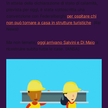
In attesa della dichiarazione di stato di calamità,
prevista per oggi, è stata sottoscritta una
convenzione con Federalberghi
per ospitare chi
non può tornare a casa in strutture turistiche
. (Rai
News)
Ma non temete,
oggi arrivano Salvini e Di Maio
a
ricostruire subito tutte le case. (ANSA)