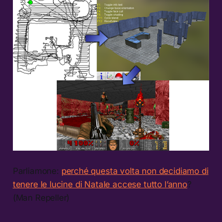
Parliamone:
perché questa volta non decidiamo di
tenere le lucine di Natale accese tutto l’anno
?
(Man Repeller)