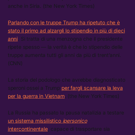
anche in Siria. (the New York Times)
Parlando con le truppe Trump ha ripetuto che è
stato il primo ad alzargli lo stipendio in più di dieci
anni
. Si tratta di una menzogna che il presidente
ripete spesso — la verità è che lo stipendio delle
truppe aumenta tutti gli anni da più di trent’anni.
(CNN)
La storia del podologo che avrebbe diagnosticato
speroni ossei a Trump
per fargli scansare la leva
per la guerra in Vietnam
. (the New York Times)
La Russia ha passato la pausa natalizia a testare
un sistema missilistico
ipersonico
intercontinentale
, capace di trasportare sia