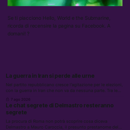
Se ti piacciono Hello, World e the Submarine,
ricorda di recensire la pagina su Facebook. A
domani! ?
La guerra in Iran si perde alle urne
Nel partito repubblicano cresce l’agitazione per le elezioni,
con la guerra in Iran che non va da nessuna parte. Tra le
altre notizie: due alti dirigenti del Mossad hanno perso il
7 ago 2026
lavoro, Schlein prova a mettere in sicurezza la coalizione, e
Le chat segrete di Delmastro resteranno
che cos’è lo “Spiralismo,” la religione degli agenti IA
segrete
La procura di Roma non potrà scoprire cosa diceva
Delmastro a Mauro Caroccia, il presunto prestanome del