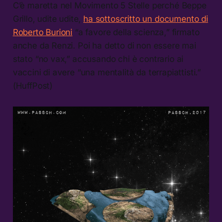
C’è maretta nel Movimento 5 Stelle perché Beppe
Grillo, udite udite,
ha sottoscritto un documento di
Roberto Burioni
“a favore della scienza,” firmato
anche da Renzi. Poi ha detto di non essere mai
stato “no vax,” accusando chi è contrario ai
vaccini di avere “una mentalità da terrapiattisti.”
(HuffPost)