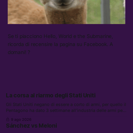
Se ti piacciono Hello, World e the Submarine,
ricorda di recensire la pagina su Facebook. A
domani! ?
La corsa al riarmo degli Stati Uniti
Gli Stati Uniti negano di essere a corto di armi, per quello il
Pentagono ha dato 3 settimane all’industria delle armi per
presentare piani di riarmo. Tra le altre notizie: il PAM
9 ago 2026
continuerà ad usare i servizi di Palantir, la protesta contro
Sánchez vs Meloni
La Russa, e la centrale elettrica di Amazon in Texas