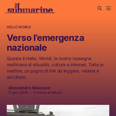
HELLO WORLD
Verso l’emergenza
nazionale
Questa è Hello, World!, la nostra rassegna
mattiniera di attualità, cultura e internet. Tutte le
mattine, un pugno di link da leggere, vedere e
ascoltare.
Alessandro Massone
11 gen 2019
—
5 minuti di lettura