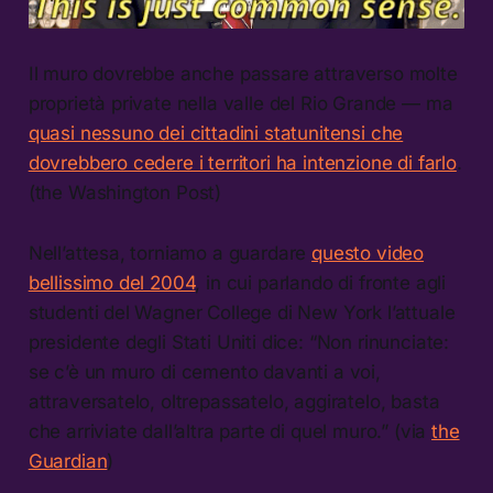
Il muro dovrebbe anche passare attraverso molte
proprietà private nella valle del Rio Grande — ma
quasi nessuno dei cittadini statunitensi che
dovrebbero cedere i territori ha intenzione di farlo
.
(the Washington Post)
Nell’attesa, torniamo a guardare
questo video
bellissimo del 2004
, in cui parlando di fronte agli
studenti del Wagner College di New York l’attuale
presidente degli Stati Uniti dice: “Non rinunciate:
se c’è un muro di cemento davanti a voi,
attraversatelo, oltrepassatelo, aggiratelo, basta
che arriviate dall’altra parte di quel muro.” (via
the
Guardian
)