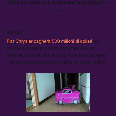
contenuti extra, e la nostra eterna gratitudine.
* * *
Mondo
Fiat Chrysler pagherà 500 milioni di dollari
per
chiudere il caso in cui era accusata di aver
installato un software su alcune su auto a diesel
che dichiarava emissioni inferiori al reale. (Axios)