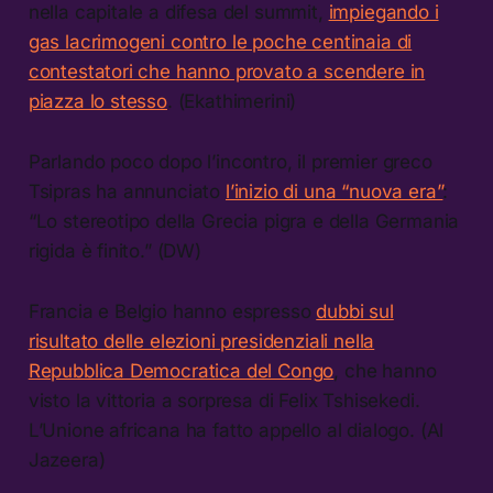
nella capitale a difesa del summit,
impiegando i
gas lacrimogeni contro le poche centinaia di
contestatori che hanno provato a scendere in
piazza lo stesso
. (Ekathimerini)
Parlando poco dopo l’incontro, il premier greco
Tsipras ha annunciato
l’inizio di una “nuova era”
:
“Lo stereotipo della Grecia pigra e della Germania
rigida è finito.” (DW)
Francia e Belgio hanno espresso
dubbi sul
risultato delle elezioni presidenziali nella
Repubblica Democratica del Congo
, che hanno
visto la vittoria a sorpresa di Felix Tshisekedi.
L’Unione africana ha fatto appello al dialogo. (Al
Jazeera)