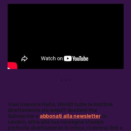
* * *
Vuoi ricevere
Hello, World!
tutte le mattine
direttamente via email? Sostieni the
Submarine e
abbonati alla newsletter
. In
cambio, oltre alla tua rassegna stampa
preferita direttamente in inbox, riceverai link e