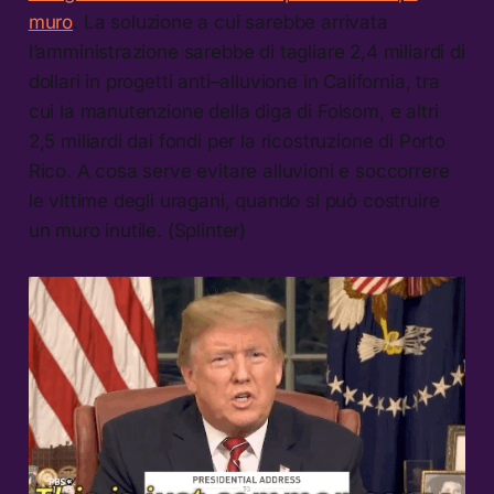
muro
. La soluzione a cui sarebbe arrivata
l’amministrazione sarebbe di tagliare 2,4 miliardi di
dollari in progetti anti–alluvione in California, tra
cui la manutenzione della diga di Folsom, e altri
2,5 miliardi dai fondi per la ricostruzione di Porto
Rico. A cosa serve evitare alluvioni e soccorrere
le vittime degli uragani, quando si può costruire
un muro inutile. (Splinter)