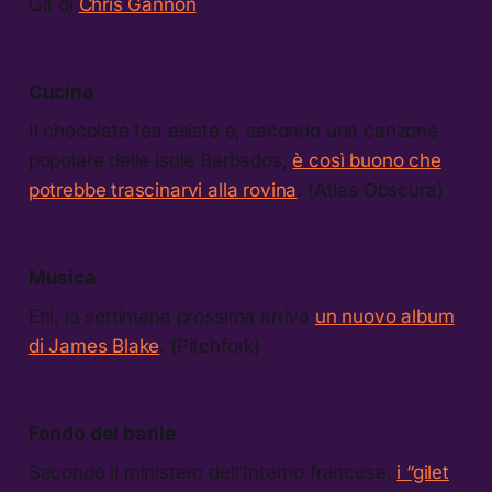
Gif di
Chris Gannon
Cucina
Il chocolate tea esiste e, secondo una canzone
popolare delle isole Barbados,
è così buono che
potrebbe trascinarvi alla rovina
. (Atlas Obscura)
Musica
Ehi, la settimana prossima arriva
un nuovo album
di James Blake
. (Pitchfork)
Fondo del barile
Secondo il ministero dell’Interno francese,
i “gilet