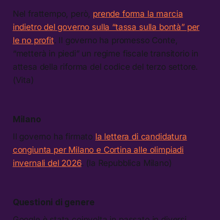
Nel frattempo, però,
prende forma la marcia
indietro del governo sulla “tassa sulla bontà” per
le no profit
. Il governo ha promesso Conte,
“metterà in piedi” un regime fiscale transitorio in
attesa della riforma del codice del terzo settore.
(Vita)
Milano
Il governo ha firmato
la lettera di candidatura
congiunta per Milano e Cortina alle olimpiadi
invernali del 2026
. (la Repubblica Milano)
Questioni di genere
Google è stata coinvolta in passato in diversi