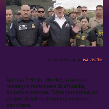
in copertina, grab
via Twitter
Questa è
Hello, World!,
la nostra
rassegna mattiniera di attualità,
cultura e internet.
Tutte le mattine, un
pugno di link da leggere, vedere e
ascoltare.