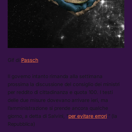
Gif di
Passch
Il governo intanto rimanda alla settimana
prossima la discussione del consiglio dei ministri
per reddito di cittadinanza e quota 100. I testi
delle due misure dovevano arrivare ieri, ma
l’amministrazione si prende ancora qualche
giorno, a detta di Salvini, “
per evitare errori
.” (la
Repubblica)