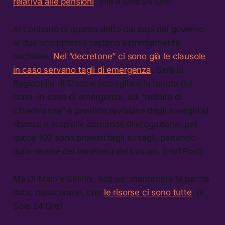
relativa alle pensioni
. (via Il Sole 24 Ore)
Al contrario di quanto detto dai capi del governo,
le due scommesse restano estremamente
rischiose.
Nel “decretone” ci sono già le clausole
in caso servano tagli di emergenza
. Sarà la
Ragioneria di Stato a sorvegliare la tenuta dei
conti. In caso di emergenza, sul “reddito di
cittadinanza” è prevista revisione degli assegni al
ribasso e stop alle domande di erogazione, per
quota 100 sono previsti tagli su tagli, partendo
dalle risorse del ministero del Lavoro. (HuffPost)
Ma Di Maio e Salvini, noti per mantenere la parola
data, rassicurano, che
le risorse ci sono tutte
. (il
Sole 24 Ore)