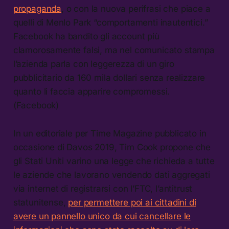
propaganda
, o con la nuova perifrasi che piace a
quelli di Menlo Park “comportamenti inautentici.”
Facebook ha bandito gli account più
clamorosamente falsi, ma nel comunicato stampa
l’azienda parla con leggerezza di un giro
pubblicitario da 160 mila dollari senza realizzare
quanto li faccia apparire compromessi.
(Facebook)
In un editoriale per Time Magazine pubblicato in
occasione di Davos 2019, Tim Cook propone che
gli Stati Uniti varino una legge che richieda a tutte
le aziende che lavorano vendendo dati aggregati
via internet di registrarsi con l’FTC, l’antitrust
statunitense,
per permettere poi ai cittadini di
avere un pannello unico da cui cancellare le