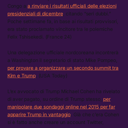
Congo a
a rinviare i risultati ufficiali delle elezioni
presidenziali di dicembre
, citando “seri dubbi.”
Poche settimane fa, in base ai risultati provvisori,
era stato proclamato vincitore tra le polemiche
Felix Tshisekedi. (France 24)
Una delegazione ufficiale nordcoreana incontrerà
a Washington il segretario di stato Mike Pompeo,
per provare a organizzare un secondo summit tra
Kim e Trump
. (USA Today)
L’ex avvocato di Trump Michael Cohen ha rivelato
di aver pagato, su ordine di Trump stesso,
per
manipolare due sondaggi online nel 2015 per far
apparire Trump in vantaggio
. Già che c’era Cohen
si è fatto anche creare un account Twitter,