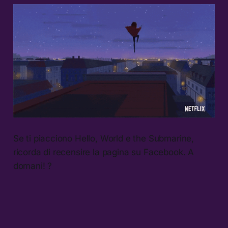
Se ti piacciono Hello, World e the Submarine,
ricorda di recensire la pagina su Facebook. A
domani! ?