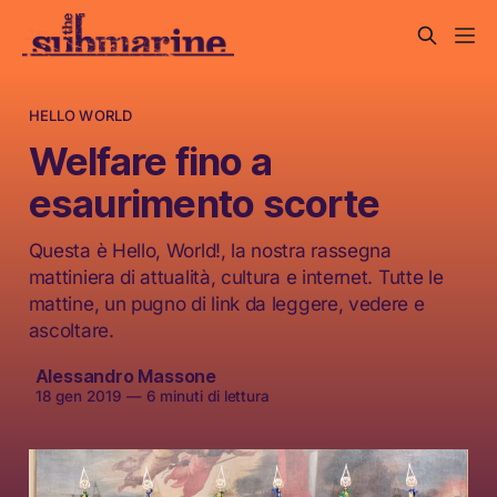
HELLO WORLD
Welfare fino a
esaurimento scorte
Questa è Hello, World!, la nostra rassegna
mattiniera di attualità, cultura e internet. Tutte le
mattine, un pugno di link da leggere, vedere e
ascoltare.
Alessandro Massone
18 gen 2019
—
6 minuti di lettura