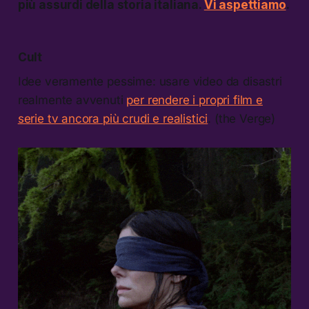
più assurdi della storia italiana.
Vi aspettiamo
.
Cult
Idee veramente pessime: usare video da disastri
realmente avvenuti
per rendere i propri film e
serie tv ancora più crudi e realistici
. (the Verge)