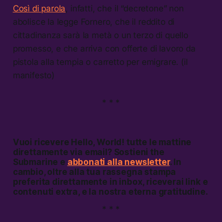
Così di parola
, infatti, che il “decretone” non
abolisce la legge Fornero, che il reddito di
cittadinanza sarà la metà o un terzo di quello
promesso, e che arriva con offerte di lavoro da
pistola alla tempia o carretto per emigrare. (il
manifesto)
* * *
Vuoi ricevere
Hello, World!
tutte le mattine
direttamente via email? Sostieni the
Submarine e
abbonati alla newsletter
. In
cambio, oltre alla tua rassegna stampa
preferita direttamente in inbox, riceverai link e
contenuti extra, e la nostra eterna gratitudine.
* * *