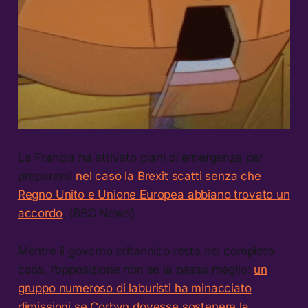
La Francia ha attivato piani di emergenza per
prepararsi
nel caso la Brexit scatti senza che
Regno Unito e Unione Europea abbiano trovato un
accordo
. (BBC News)
Mentre il governo britannico resta nel completo
caos, l’opposizione non se la passa meglio:
un
gruppo numeroso di laburisti ha minacciato
dimissioni se Corbyn dovesse sostenere la