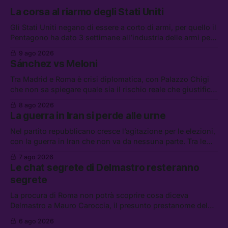
La corsa al riarmo degli Stati Uniti
Gli Stati Uniti negano di essere a corto di armi, per quello il
Pentagono ha dato 3 settimane all’industria delle armi per
presentare piani di riarmo. Tra le altre notizie: il PAM
9 ago 2026
continuerà ad usare i servizi di Palantir, la protesta contro
Sánchez vs Meloni
La Russa, e la centrale elettrica di Amazon in Texas
Tra Madrid e Roma è crisi diplomatica, con Palazzo Chigi
che non sa spiegare quale sia il rischio reale che giustifica
la sospensione di Schengen. Tra le altre notizie: l’accordo
8 ago 2026
di difesa tra Arabia Saudita, Pakistan e Turchia, la crisi del
La guerra in Iran si perde alle urne
carburante irregolare, e un altro caso di IA ribelle
Nel partito repubblicano cresce l’agitazione per le elezioni,
con la guerra in Iran che non va da nessuna parte. Tra le
altre notizie: due alti dirigenti del Mossad hanno perso il
7 ago 2026
lavoro, Schlein prova a mettere in sicurezza la coalizione, e
Le chat segrete di Delmastro resteranno
che cos’è lo “Spiralismo,” la religione degli agenti IA
segrete
La procura di Roma non potrà scoprire cosa diceva
Delmastro a Mauro Caroccia, il presunto prestanome del
clan Senese. Tra le altre notizie: le IDF hanno ripreso gli
6 ago 2026
attacchi in Libano, il governo chiederà 36 miliardi di