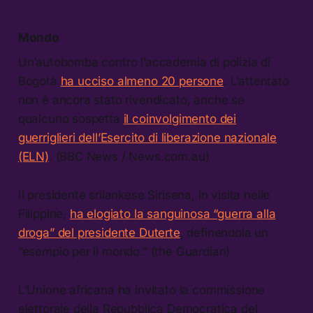
Mondo
Un’autobomba contro l’accademia di polizia di
Bogotà
ha ucciso almeno 20 persone
. L’attentato
non è ancora stato rivendicato, anche se
qualcuno sospetta
il coinvolgimento dei
guerriglieri dell’Esercito di liberazione nazionale
(ELN)
. (BBC News / News.com.au)
Il presidente srilankese Sirisena, in visita nelle
Filippine,
ha elogiato la sanguinosa “guerra alla
droga” del presidente Duterte
, definendola un
“esempio per il mondo.” (the Guardian)
L’Unione africana ha invitato la commissione
elettorale della Repubblica Democratica del