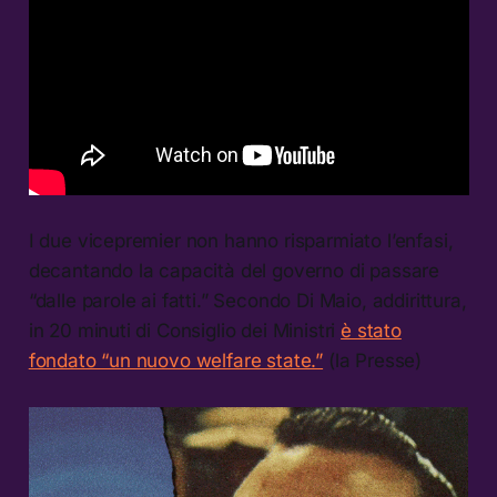
I due vicepremier non hanno risparmiato l’enfasi,
decantando la capacità del governo di passare
“dalle parole ai fatti.” Secondo Di Maio, addirittura,
in 20 minuti di Consiglio dei Ministri
è stato
fondato “un nuovo welfare state.”
(la Presse)