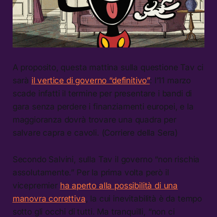
A proposito, questa mattina sulla questione Tav ci
sarà
il vertice di governo “definitivo”
: l’11 marzo
scade infatti il termine per presentare i bandi di
gara senza perdere i finanziamenti europei, e la
maggioranza dovrà trovare una quadra per
salvare capra e cavoli. (Corriere della Sera)
Secondo Salvini, sulla Tav il governo “non rischia
assolutamente.” Per la prima volta però il
vicepremier
ha aperto alla possibilità di una
manovra correttiva
, la cui inevitabilità è da tempo
sotto gli occhi di tutti. Ma tranquilli, “non ci