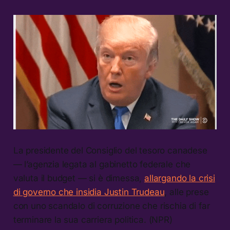
La presidente del Consiglio del tesoro canadese
— l’agenzia legata al gabinetto federale che
valuta il budget — si è dimessa,
allargando la crisi
di governo che insidia Justin Trudeau
, alle prese
con uno scandalo di corruzione che rischia di far
terminare la sua carriera politica. (NPR)