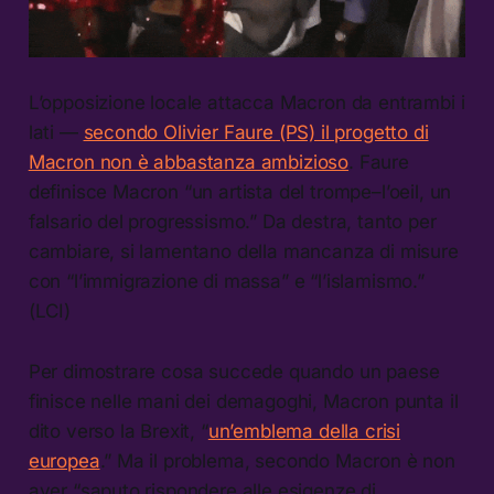
L’opposizione locale attacca Macron da entrambi i
lati —
secondo Olivier Faure (PS) il progetto di
Macron non è abbastanza ambizioso
. Faure
definisce Macron “un artista del trompe–l’oeil, un
falsario del progressismo.” Da destra, tanto per
cambiare, si lamentano della mancanza di misure
con “l’immigrazione di massa” e “l’islamismo.”
(LCI)
Per dimostrare cosa succede quando un paese
finisce nelle mani dei demagoghi, Macron punta il
dito verso la Brexit, “
un’emblema della crisi
europea
.” Ma il problema, secondo Macron è non
aver “saputo rispondere alle esigenze di