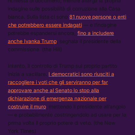
richiesta di documenti, mentre allarga la propria
indagine sulle possibilità di corruzione alla Casa
bianca. Sulla lista ci sono
81 nuove persone o enti
che potrebbero essere indagati
— e l’indagine
potrebbe espandersi ancora,
fino a includere
anche Ivanka Trump
, segnala il presidente della
commissione. (the Hill)
Intanto, il controllo di Trump sul proprio partito
inizia a vacillare.
I democratici sono riusciti a
raccogliere i voti che gli serviranno per far
approvare anche al Senato lo stop alla
dichiarazione di emergenza nazionale per
costruire il muro
, mettendo il presidente all’angolo
— e probabilmente costringendolo ad usare per la
prima volta il proprio potere di veto. (the New
York Times)