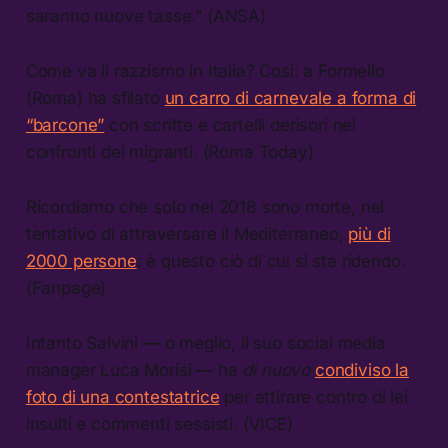
saranno nuove tasse.” (ANSA)
Come va il razzismo in Italia? Così: a Formello
(Roma) ha sfilato
un carro di carnevale a forma di
“barcone”
con scritte e cartelli derisori nei
confronti dei migranti. (Roma Today)
Ricordiamo che solo nel 2018 sono morte, nel
tentativo di attraversare il Mediterraneo,
più di
2000 persone
: è questo ciò di cui si sta ridendo.
(Fanpage)
Intanto Salvini — o meglio, il suo social media
manager Luca Morisi — ha
di nuovo
condiviso la
foto di una contestatrice
per attirare contro di lei
insulti e commenti sessisti. (VICE)