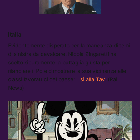
Italia
Evidentemente disperato per la mancanza di temi
di sinistra da cavalcare, Nicola Zingaretti ha
scelto sicuramente la battaglia giusta per
rilanciare il Pd e dimostrare la sua vicinanza alle
classi lavoratrici del paese:
il sì alla Tav
. (Rai
News)