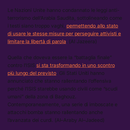
Le Nazioni Unite hanno condannato le leggi anti-
terrorismo dell’Arabia Saudita, sottolineando come
i testi siano troppo vaghi,
permettendo allo stato
di usare le stesse misure per perseguire attivisti e
limitare la libertà di parola
. (Al Jazeera)
Quella che doveva essere la “battaglia finale”
contro l’ISIS
si sta trasformando in uno scontro
più lungo del previsto
. Gli Stati Uniti hanno
annunciato che stanno rallentando l’offensiva
perché l’ISIS starebbe usando civili come “scudi
umani” della zona di Baghouz.
Contemporaneamente, una serie di imboscate e
attacchi bomba stanno rallentando anche
l’avanzata dei curdi. (Al–Araby Al–Jadeed)