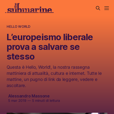
HELLO WORLD
L’europeismo liberale
prova a salvare se
stesso
Questa è Hello, World!, la nostra rassegna
mattiniera di attualità, cultura e internet. Tutte le
mattine, un pugno di link da leggere, vedere e
ascoltare.
Alessandro Massone
5 mar 2019
—
5 minuti di lettura