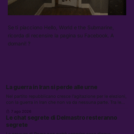
Se ti piacciono Hello, World e the Submarine,
ricorda di recensire la pagina su Facebook. A
domani! ?
La guerra in Iran si perde alle urne
Nel partito repubblicano cresce l’agitazione per le elezioni,
con la guerra in Iran che non va da nessuna parte. Tra le
altre notizie: due alti dirigenti del Mossad hanno perso il
7 ago 2026
lavoro, Schlein prova a mettere in sicurezza la coalizione, e
Le chat segrete di Delmastro resteranno
che cos’è lo “Spiralismo,” la religione degli agenti IA
segrete
La procura di Roma non potrà scoprire cosa diceva