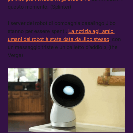
questo momento. (Splinter)
I server del robot di compagnia casalingo Jibo
stanno per essere spenti.
La notizia agli amici
umani del robot è stata data da Jibo stesso
, con
un messaggio triste e un balletto d’addio :( (the
Verge)