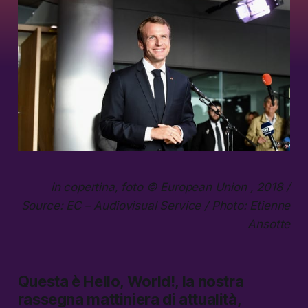
in copertina, foto © European Union , 2018 /
Source: EC – Audiovisual Service / Photo: Etienne
Ansotte
Questa è
Hello, World!,
la nostra
rassegna mattiniera di attualità,