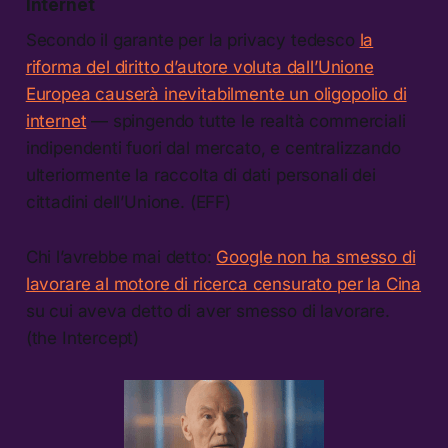
Internet
Secondo il garante per la privacy tedesco
la
riforma del diritto d’autore voluta dall’Unione
Europea causerà inevitabilmente un oligopolio di
internet
— spingendo tutte le realtà commerciali
indipendenti fuori dal mercato, e centralizzando
ulteriormente la raccolta di dati personali dei
cittadini dell’Unione. (EFF)
Chi l’avrebbe mai detto:
Google non ha smesso di
lavorare al motore di ricerca censurato per la Cina
su cui aveva detto di aver smesso di lavorare.
(the Intercept)