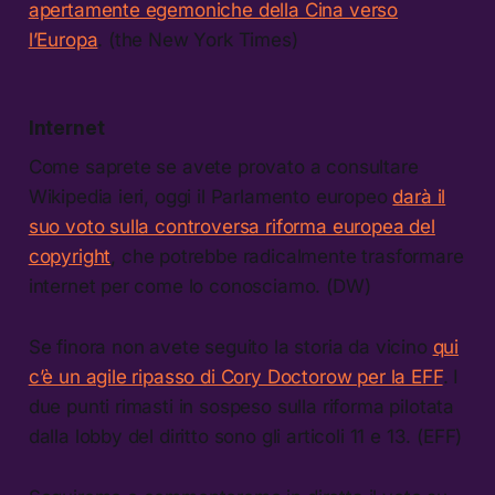
apertamente egemoniche della Cina verso
l’Europa
. (the New York Times)
Internet
Come saprete se avete provato a consultare
Wikipedia ieri, oggi il Parlamento europeo
darà il
suo voto sulla controversa riforma europea del
copyright
, che potrebbe radicalmente trasformare
internet per come lo conosciamo. (DW)
Se finora non avete seguito la storia da vicino
qui
c’è un agile ripasso di Cory Doctorow per la EFF
. I
due punti rimasti in sospeso sulla riforma pilotata
dalla lobby del diritto sono gli articoli 11 e 13. (EFF)