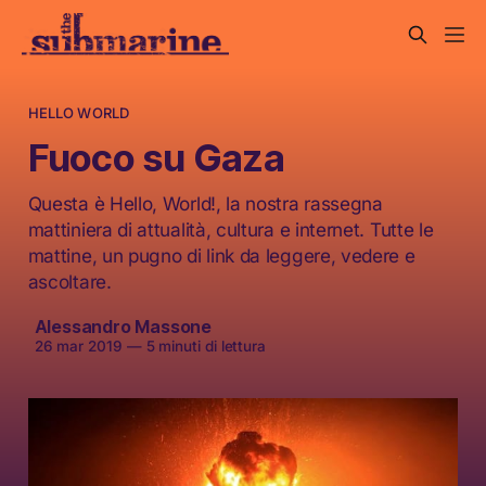
HELLO WORLD
Fuoco su Gaza
Questa è Hello, World!, la nostra rassegna
mattiniera di attualità, cultura e internet. Tutte le
mattine, un pugno di link da leggere, vedere e
ascoltare.
Alessandro Massone
26 mar 2019
—
5 minuti di lettura