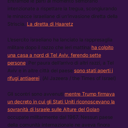
Entrambe le parti al momento sembrano
intenzionate a rispettare la tregua, scongiurando
le minacce israeliane di un’invasione diretta della
Striscia.
La diretta di Haaretz
.
L’esercito israeliano ha lanciato la rappresaglia
militare dopo il razzo che ieri mattina
ha colpito
una casa a nord di Tel Aviv, ferendo sette
persone
. Per paura dell’arrivo di altri razzi, a Tel
Aviv e in altre città del paese
sono stati aperti i
rifugi antiaerei
. (Al Jazeera / the Times of Israel)
Gli scontri sono avvenuti
mentre Trump firmava
un decreto in cui gli Stati Uniti riconoscevano la
sovranità di Israele sulle Alture del Golan
,
occupate militarmente dal 1967. Nessun paese
della comunità internazionale ne aveva finora