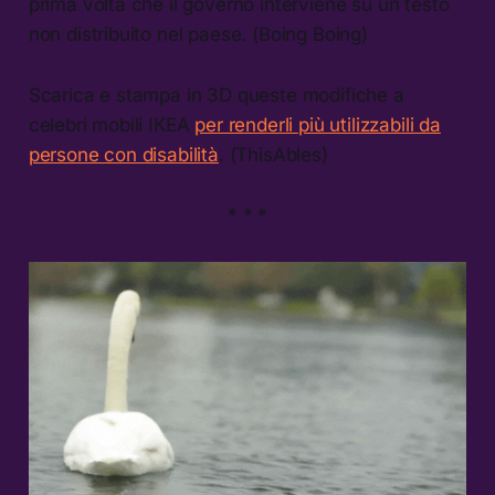
prima volta che il governo interviene su un testo
non distribuito nel paese. (Boing Boing)
Scarica e stampa in 3D queste modifiche a
celebri mobili IKEA
per renderli più utilizzabili da
persone con disabilità
. (ThisAbles)
* * *