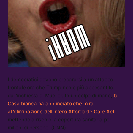
I democratici devono prepararsi a un attacco
frontale ora che Trump non è più appesantito
dall’inchiesta di Mueller. In un colpo di mano,
la
Casa bianca ha annunciato che mira
all’eliminazione dell’intero Affordable Care Act
,
mettendo a rischio la copertura sanitaria per
milioni di persone. (CNN)