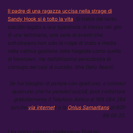
Il padre di una ragazza uccisa nella strage di
Sandy Hook si è tolto la vita
. Si tratta del terzo
suicidio legato a una sparatoria di massa nel giro
di una settimana, una serie di eventi che
sottolineano non solo le colpe di stato e media
nella cattiva gestione delle tragedie come quella
di Newtown, ma dell’altissima pericolosità di
contagio dei casi di suicidio. (the Daily Beast)
Se hai bisogno di parlare con qualcuno, o conosci
qualcuno che ha pensieri suicidi, puoi contattare
gratuitamente il Telefono Amico al 199 284 284
(anche
via internet
) o la
Onlus Samaritans
al 800
86 00 22.
L’ex primo ministro thailandese Thaksin