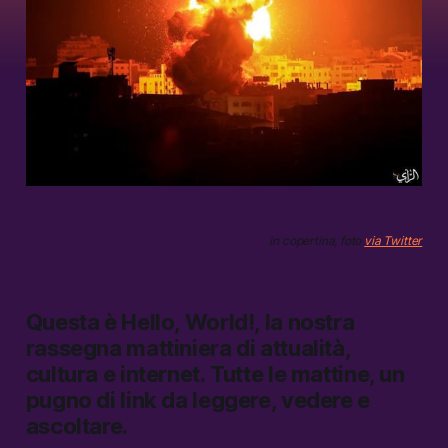
in copertina, foto
via Twitter
Questa è
Hello, World!,
la nostra
rassegna mattiniera di attualità,
cultura e internet.
Tutte le mattine, un
pugno di link da leggere, vedere e
ascoltare.