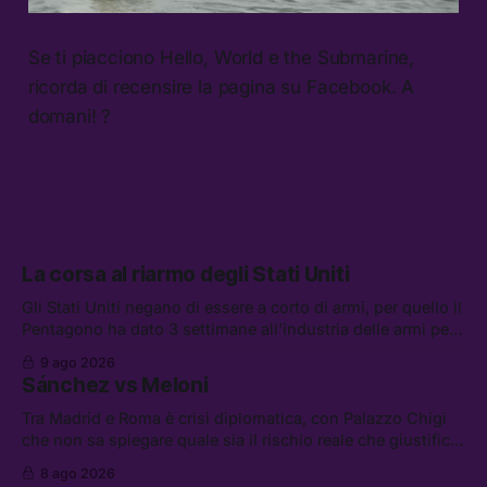
Se ti piacciono Hello, World e the Submarine,
ricorda di recensire la pagina su Facebook. A
domani! ?
La corsa al riarmo degli Stati Uniti
Gli Stati Uniti negano di essere a corto di armi, per quello il
Pentagono ha dato 3 settimane all’industria delle armi per
presentare piani di riarmo. Tra le altre notizie: il PAM
9 ago 2026
continuerà ad usare i servizi di Palantir, la protesta contro
Sánchez vs Meloni
La Russa, e la centrale elettrica di Amazon in Texas
Tra Madrid e Roma è crisi diplomatica, con Palazzo Chigi
che non sa spiegare quale sia il rischio reale che giustifica
la sospensione di Schengen. Tra le altre notizie: l’accordo
8 ago 2026
di difesa tra Arabia Saudita, Pakistan e Turchia, la crisi del