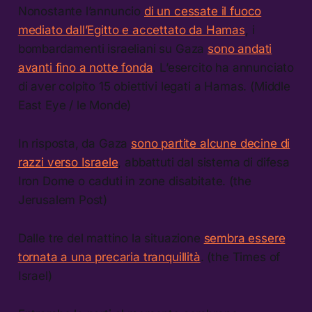
Nonostante l’annuncio
di un cessate il fuoco
mediato dall’Egitto e accettato da Hamas
, i
bombardamenti israeliani su Gaza
sono andati
avanti fino a notte fonda
. L’esercito ha annunciato
di aver colpito 15 obiettivi legati a Hamas. (Middle
East Eye / le Monde)
In risposta, da Gaza
sono partite alcune decine di
razzi verso Israele
, abbattuti dal sistema di difesa
Iron Dome o caduti in zone disabitate. (the
Jerusalem Post)
Dalle tre del mattino la situazione
sembra essere
tornata a una precaria tranquillità
. (the Times of
Israel)