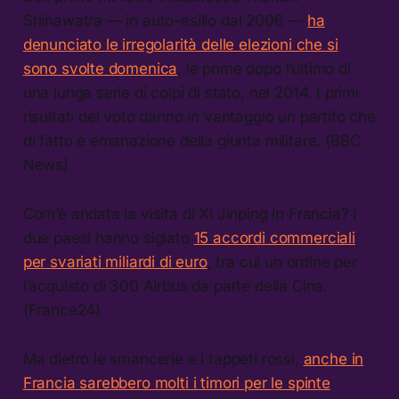
Shinawatra — in auto-esilio dal 2006 —
ha
denunciato le irregolarità delle elezioni che si
sono svolte domenica
, le prime dopo l’ultimo di
una lunga serie di colpi di stato, nel 2014. I primi
risultati del voto danno in vantaggio un partito che
di fatto è emanazione della giunta militare. (BBC
News)
Com’è andata la visita di Xi Jinping in Francia? I
due paesi hanno siglato
15 accordi commerciali
per svariati miliardi di euro
, tra cui un ordine per
l’acquisto di 300 Airbus da parte della Cina.
(France24)
Ma dietro le smancerie e i tappeti rossi,
anche in
Francia sarebbero molti i timori per le spinte