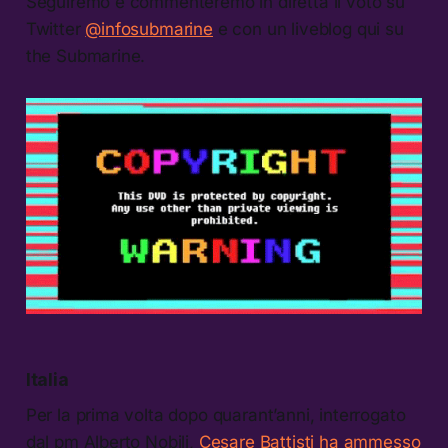
Seguiremo e commenteremo in diretta il voto su
Twitter
@infosubmarine
e con un liveblog qui su
the Submarine.
Italia
Per la prima volta dopo quarant’anni, interrogato
dal pm Alberto Nobili,
Cesare Battisti ha ammesso