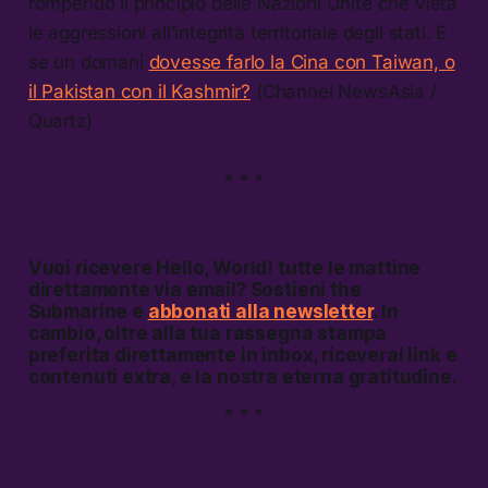
rompendo il principio delle Nazioni Unite che vieta
le aggressioni all’integrità territoriale degli stati. E
se un domani
dovesse farlo la Cina con Taiwan, o
il Pakistan con il Kashmir?
(Channel NewsAsia /
Quartz)
* * *
Vuoi ricevere
Hello, World!
tutte le mattine
direttamente via email? Sostieni the
Submarine e
abbonati alla newsletter
. In
cambio, oltre alla tua rassegna stampa
preferita direttamente in inbox, riceverai link e
contenuti extra, e la nostra eterna gratitudine.
* * *