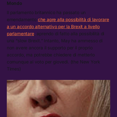
Mondo
Il parlamento britannico ha passato un
emendamento
che apre alla possibilità di lavorare
a un accordo alternativo per la Brexit a livello
parlamentare
, aprendo di fatto alla possibilità di
una “slow Brexit.” Intanto, May ha ammesso di
non avere ancora il supporto per il proprio
accordo, ma potrebbe chiedere di metterlo
comunque al voto per giovedì. (the New York
Times)