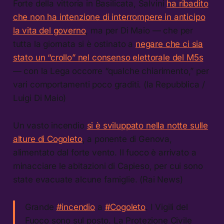
Forte della vittoria in Basilicata, Salvini
ha ribadito
che non ha intenzione di interrompere in anticipo
la vita del governo
, ma per Di Maio — che per
tutta la giornata si è ostinato a
negare che ci sia
stato un “crollo” nel consenso elettorale del M5s
— con la Lega occorre “qualche chiarimento,” per
vari comportamenti poco graditi. (la Repubblica /
Luigi Di Maio)
Un vasto incendio
si è sviluppato nella notte sulle
alture di Cogoleto
, a ponente di Genova,
alimentato dal forte vento. Il fuoco è arrivato a
minacciare le abitazioni di Capieso, per cui sono
state evacuate alcune famiglie. (Rai News)
Grande
#incendio
a
#Cogoleto
. I Vigili del
Fuoco sono sul posto. La Protezione Civile