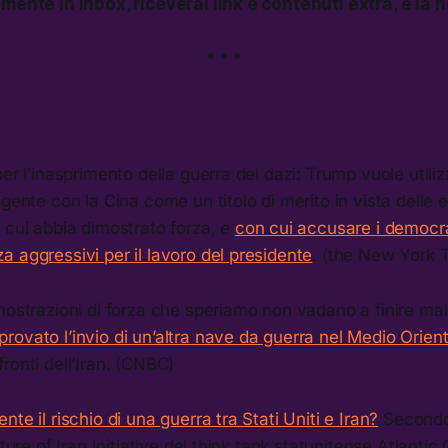
amente in inbox, riceverai link e contenuti extra, e la 
* * *
er l’inasprimento della guerra dei dazi: Trump vuole utiliz
igente con la Cina come un titolo di merito in vista delle 
 cui abbia dimostrato forza, e
con cui accusare i democra
 aggressivi per il lavoro del presidente
. (the New York 
mostrazioni di forza che speriamo non vadano a finire ma
ovato l’invio di un’altra nave da guerra nel Medio Orien
ronti dell’Iran. (CNBC)
te il rischio di una guerra tra Stati Uniti e Iran?
Secondo 
uture of Iran Initiative del think tank statunitense Atlantic