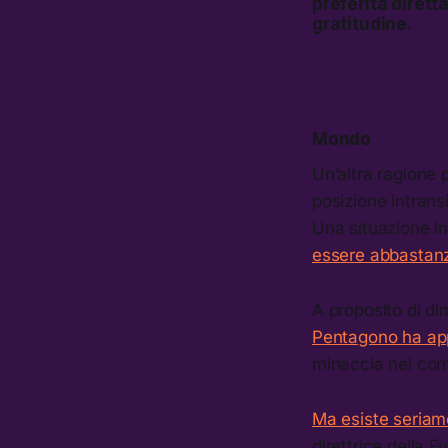
preferita dirett
gratitudine.
Mondo
Un’altra ragione p
posizione intrans
Una situazione in
essere abbastanza
A proposito di di
Pentagono ha appr
minaccia nei conf
Ma esiste seriamen
direttrice della F