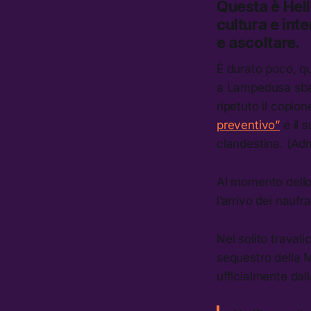
Questa è
Hel
cultura e inte
e ascoltare.
È durato poco, qu
a Lampedusa sbar
ripetuto il copion
preventivo”
e il 
clandestina. (Ad
Al momento dello 
l’arrivo dei naufr
Nel solito traval
sequestro della M
ufficialmente dal