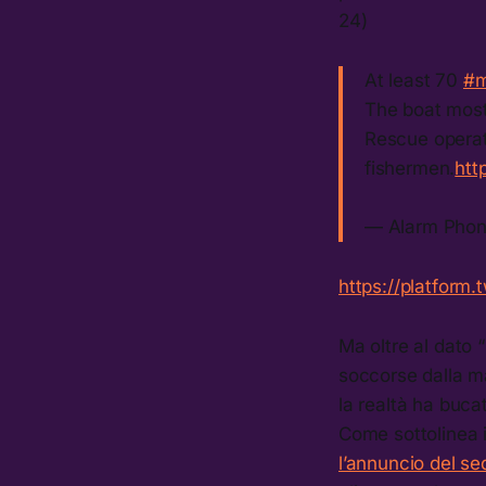
24)
At least 70
#m
The boat most
Rescue operati
fishermen.
htt
— Alarm Pho
https://platform.
Ma oltre al dato
soccorse dalla ma
la realtà ha buca
Come sottolinea i
l’annuncio del se