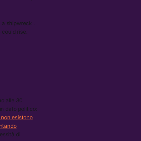
 a shipwreck .
could rise.
o alle 30
n dato politico:
i non esistono
.
ntando
essità di