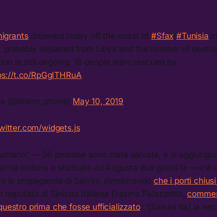
igrants
drowned today off the coast of
#Sfax
/
#Tunisia
in
 probably departed from Libya and the number of deaths 
on is still ongoing. 16 people were rescued by
ps://t.co/RpGgITHRuA
ne (@alarm_phone)
May 10, 2019
twitter.com/widgets.js
 “umano” — 36 persone sono state salvate, e si aggiungon
rina militare e sbarcate ad Augusta due giorni fa — c’è u
to la propaganda di Salvini, dimostrando
che i porti chius
l deputato di Sinistra Italiana Erasmo Palazzotto,
comme
questro prima che fosse ufficializzato
: “[Salvini ha] la nec