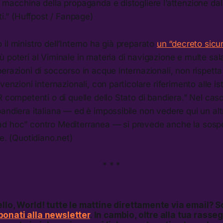
 macchina della propaganda e distogliere l’attenzione dal 
ti.” (Huffpost / Fanpage)
il ministro dell’Interno ha già preparato
un “decreto sicur
 poteri al Viminale in materia di navigazione e multe sala
erazioni di soccorso in acque internazionali, non rispetta 
venzioni internazionali, con particolare riferimento alle is
R competenti o di quelle dello Stato di bandiera.” Nel caso
andiera italiana — ed è impossibile non vedere qui un alt
d hoc” contro Mediterranea — si prevede anche la sosp
ne. (Quotidiano.net)
* * *
llo, World!
tutte le mattine direttamente via email? S
onati alla newsletter
. In cambio, oltre alla tua rass