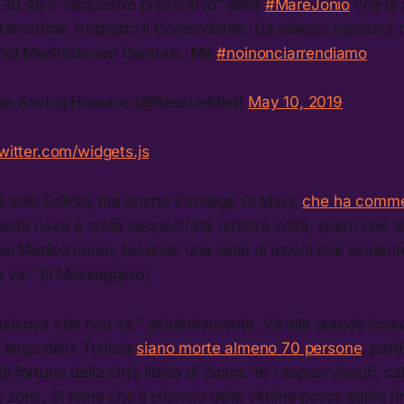
e 20.45 il “sequestro preventivo” della
#MareJonio
che la 
tamattina. Indagato il Comandante. Da adesso nessuna n
e nel Mediterraneo Centrale. Ma
#noinonciarrendiamo
nea Saving Humans (@RescueMed)
May 10, 2019
twitter.com/widgets.js
è solo Salvini, ma anche il collega Di Maio,
che ha comme
esta nave è stata sequestrata un’altra volta, spero che s
 nel Mediterraneo, facendo una serie di azioni che evide
 va.” (il Messaggero)
ualcosa che non va,” evidentemente. Va alla grande invece 
l largo della Tunisia
siano morte almeno 70 persone
, part
 fortuna dalla città libica di Zuara. 16 i sopravvissuti, sal
 zona. Si teme che il bilancio delle vittime possa salire f