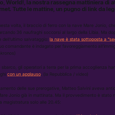
lo, World!,
la nostra rassegna mattiniera di at
rnet.
Tutte le mattine, un pugno di link da le
esta volta, il braccio di ferro con la nave Mare Jonio, ch
cando 36 naufraghi soccorsi al largo della Libia. Ma dop
e dell’ultimo salvataggio:
la nave è stata sottoposta a “s
suo comandante è indagato per favoreggiamento all’immi
nkronos)
sbarco, gli operatori a terra per la prima accoglienza ha
aghi
con un applauso
. (la Repubblica / video)
icamento delle sue prerogative, Matteo Salvini aveva antic
are Jonio già in mattinata. Ma il provvedimento è stato n
la magistratura solo alle 20.45: