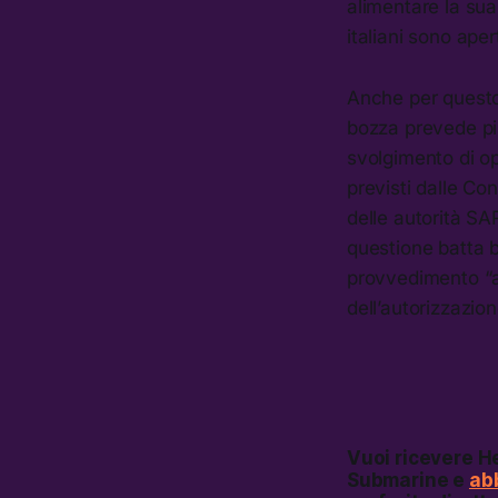
alimentare la sua
italiani sono aper
Anche per questo 
bozza prevede più
svolgimento di op
previsti dalle Con
delle autorità SA
questione batta b
provvedimento “a
dell’autorizzazio
Vuoi ricevere
He
Submarine e
abb