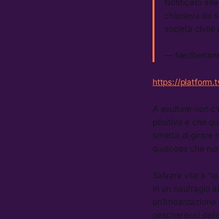
Notificato all
chiedeva da s
società civil
— Mediterra
https://platform.
A esultare non c’
positiva è che qu
smetta di girare
qualcosa che non
Salvare vite è “q
in un naufragio a
un’imbarcazione di
pescherecci della