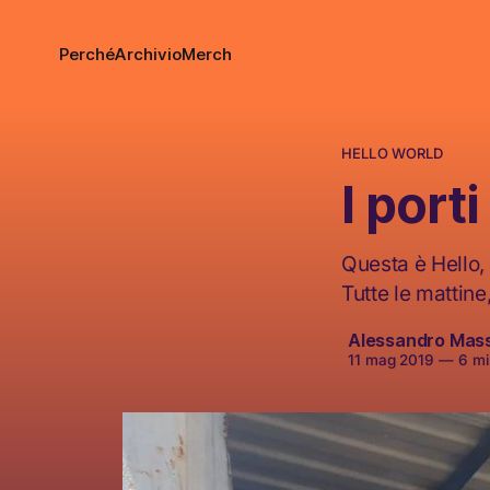
Perché
Archivio
Merch
HELLO WORLD
I port
Questa è Hello, 
Tutte le mattine
Alessandro Mas
11 mag 2019
—
6 min