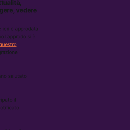
tualità,
ggere, vedere
e ieri è approdata
o l’approdo si è
equestro
grazione
nno salutato
ipato il
otificato