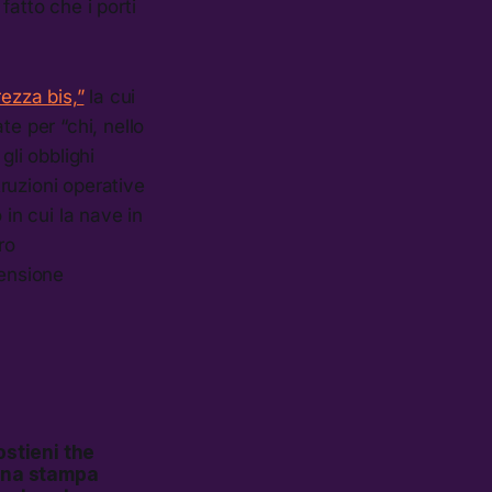
fatto che i porti
ezza bis,”
la cui
te per “chi, nello
gli obblighi
truzioni operative
 in cui la nave in
ro
ensione
ostieni the
egna stampa