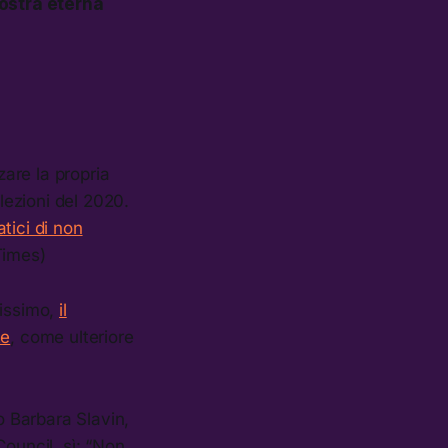
nostra eterna
zare la propria
elezioni del 2020.
tici di non
Times)
lissimo,
il
te
, come ulteriore
Barbara Slavin,
 Council, sì: “Non