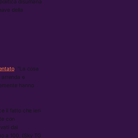
politica disumana
ave della
ntato
: “La cosa
i arrenda e
ntemente hanno
il fatto che ieri
ite con
vati dai
ino a 100. (Sky TG