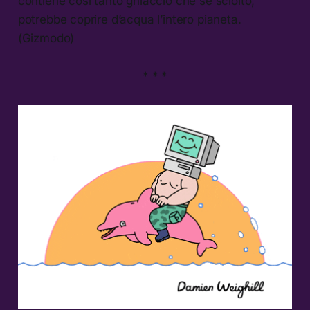
contiene così tanto ghiaccio che se sciolto,
potrebbe coprire d’acqua l’intero pianeta.
(Gizmodo)
* * *