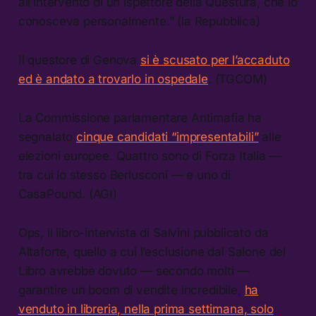
all’intervento di un ispettore della Questura, che lo
conosceva personalmente.” (la Repubblica)
Il questore di Genova
si è scusato per l’accaduto
ed è andato a trovarlo in ospedale
. (TGCOM)
La Commissione parlamentare Antimafia ha
segnalato
cinque candidati “impresentabili”
alle
elezioni europee. Quattro sono di Forza Italia —
tra cui lo stesso Berlusconi — e uno di
CasaPound. (AGI)
Ops, il libro-intervista di Salvini pubblicato da
Altaforte, quello a cui l’esclusione dal Salone del
Libro avrebbe dovuto — secondo molti —
garantire un boom di vendite incredibile,
ha
venduto in libreria, nella prima settimana, solo