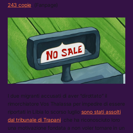
243 copie
. (Fanpage)
I due migranti accusati di aver “dirottato” il
rimorchiatore Vos Thalassa per impedire di essere
riportati in Libia lo scorso luglio
sono stati assolti
dal tribunale di Trapani
, che ha riconosciuto loro
una motivazione fondata a non voler tornare in un