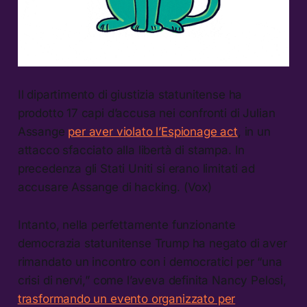
Il dipartimento di giustizia statunitense ha
prodotto 17 capi d’accusa nei confronti di Julian
Assange
per aver violato l’Espionage act
, in un
attacco sfacciato alla libertà di stampa. In
precedenza gli Stati Uniti si erano limitati ad
accusare Assange di hacking. (Vox)
Intanto, nella perfettamente funzionante
democrazia statunitense Trump ha negato di aver
rimandato un incontro con i democratici per “una
crisi di nervi,” come l’aveva definita Nancy Pelosi,
trasformando un evento organizzato per