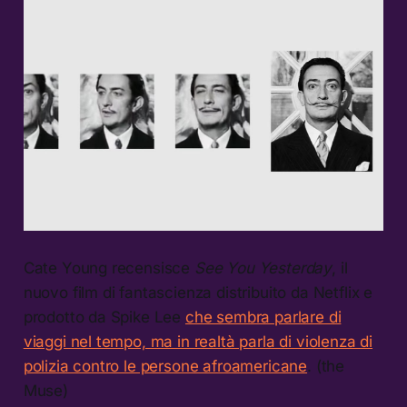
Cate Young recensisce
See You Yesterday
, il
nuovo film di fantascienza distribuito da Netflix e
prodotto da Spike Lee
che sembra parlare di
viaggi nel tempo, ma in realtà parla di violenza di
polizia contro le persone afroamericane
. (the
Muse)