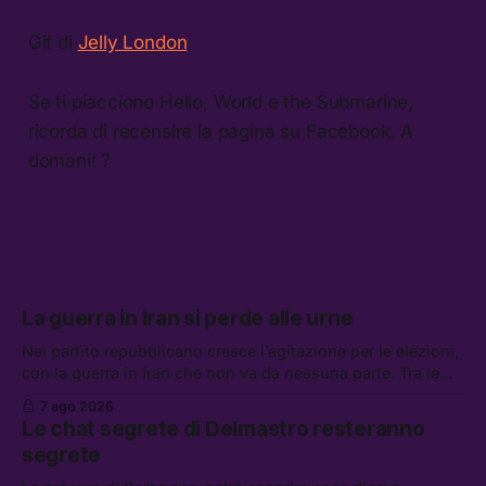
Gif di
Jelly London
Se ti piacciono Hello, World e the Submarine,
ricorda di recensire la pagina su Facebook. A
domani! ?
La guerra in Iran si perde alle urne
Nel partito repubblicano cresce l’agitazione per le elezioni,
con la guerra in Iran che non va da nessuna parte. Tra le
altre notizie: due alti dirigenti del Mossad hanno perso il
7 ago 2026
lavoro, Schlein prova a mettere in sicurezza la coalizione, e
Le chat segrete di Delmastro resteranno
che cos’è lo “Spiralismo,” la religione degli agenti IA
segrete