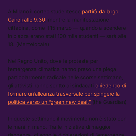
A Milano il corteo studentesco
partirà da largo
Cairoli alle 9.30
, mentre la manifestazione
cittadina, come il 15 marzo — quando a scendere
in piazza erano stati 100 mila studenti — sarà alle
18. (Mentelocale)
Nel Regno Unito, dove le proteste per
l’emergenza climatica hanno preso una piega
particolarmente radicale nelle scorse settimane,
gli attivisti hanno scritto ai sindacati
chiedendo di
formare un’alleanza trasversale per spingere la
politica verso un “green new deal.”
(the Guardian)
In queste settimane il movimento non è stato con
le mani in mano. Tra le iniziative di maggior
risonanza, ci sono le dichiarazioni di “emergenza