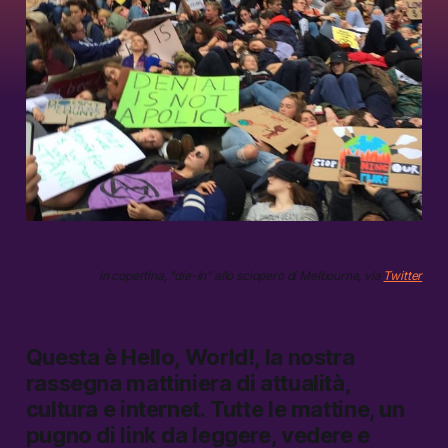
in copertina, “die-in” allo sciopero di Melbourne, via
Twitter
Questa è
Hello, World!,
la nostra
rassegna mattiniera di attualità,
cultura e internet.
Tutte le mattine, un
pugno di link da leggere, vedere e