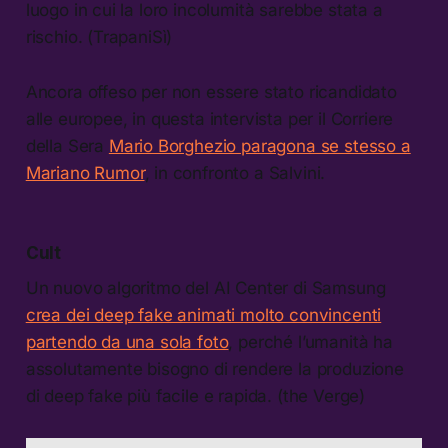
luogo in cui la loro incolumità sarebbe stata a
rischio. (TrapaniSì)
Ancora offeso per non essere stato ricandidato
alle europee, in questa intervista per il Corriere
della Sera
Mario Borghezio paragona se stesso a
Mariano Rumor
, in confronto a Salvini.
Cult
Un nuovo algoritmo del AI Center di Samsung
crea dei deep fake animati molto convincenti
partendo da una sola foto
, perché l’umanità ha
assolutamente bisogno di rendere la produzione
di deep fake più facile e rapida. (the Verge)