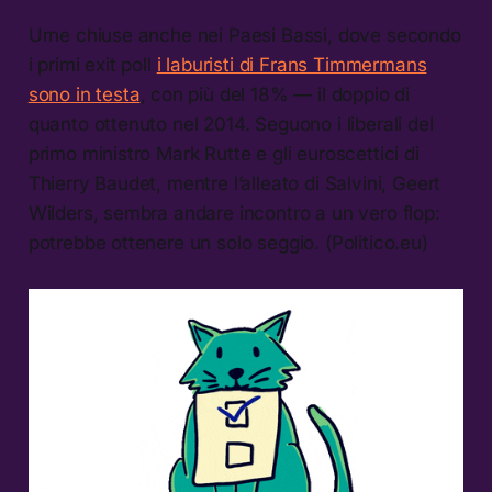
Urne chiuse anche nei Paesi Bassi, dove secondo
i primi exit poll
i laburisti di Frans Timmermans
sono in testa
, con più del 18% — il doppio di
quanto ottenuto nel 2014. Seguono i liberali del
primo ministro Mark Rutte e gli euroscettici di
Thierry Baudet, mentre l’alleato di Salvini, Geert
Wilders, sembra andare incontro a un vero flop:
potrebbe ottenere un solo seggio. (Politico.eu)