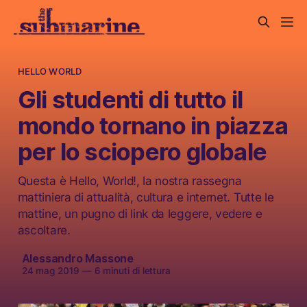
HELLO WORLD
Gli studenti di tutto il
mondo tornano in piazza
per lo sciopero globale
Questa è Hello, World!, la nostra rassegna
mattiniera di attualità, cultura e internet. Tutte le
mattine, un pugno di link da leggere, vedere e
ascoltare.
Alessandro Massone
24 mag 2019
—
6 minuti di lettura