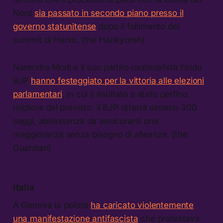
Nord
sia passato in secondo piano presso il
governo statunitense
dopo il fallimento del
summit di Hanoi. (the Hankyoreh)
Narendra Modi e il suo partito nazionalista hindu
BJP
hanno festeggiato per la vittoria alle elezioni
parlamentari
, in cui il risultato è stato perfino
migliore del previsto: il BJP otterrà almeno 300
seggi, abbastanza da assicurarsi una
maggioranza senza bisogno di alleanze. (the
Guardian)
Italia
A Genova la polizia
ha caricato violentemente
una manifestazione antifascista
che protestava