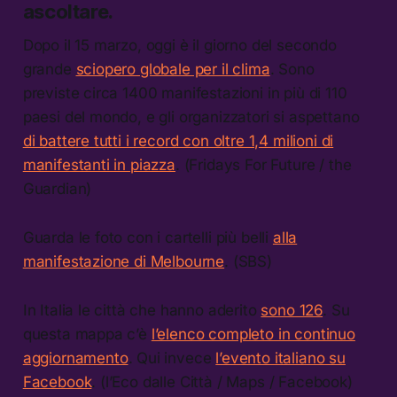
ascoltare.
Dopo il 15 marzo, oggi è il giorno del secondo
grande
sciopero globale per il clima
. Sono
previste circa 1400 manifestazioni in più di 110
paesi del mondo, e gli organizzatori si aspettano
di battere tutti i record con oltre 1,4 milioni di
manifestanti in piazza
. (Fridays For Future / the
Guardian)
Guarda le foto con i cartelli più belli
alla
manifestazione di Melbourne
. (SBS)
In Italia le città che hanno aderito
sono 126
. Su
questa mappa c’è
l’elenco completo in continuo
aggiornamento
. Qui invece
l’evento italiano su
Facebook
. (l’Eco dalle Città / Maps / Facebook)