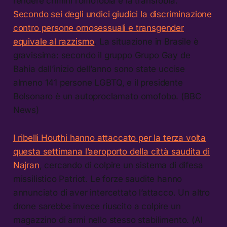
rendere crimini l’omofobia e la transfobia.
Secondo sei degli undici giudici la discriminazione
contro persone omosessuali e transgender
equivale al razzismo
. La situazione in Brasile è
gravissima: secondo il gruppo Grupo Gay de
Bahia dall’inizio dell’anno sono state uccise
almeno 141 persone LGBTQ, e il presidente
Bolsonaro è un autoproclamato omofobo. (BBC
News)
I ribelli Houthi hanno attaccato per la terza volta
questa settimana l’aeroporto della città saudita di
Najran
, cercando di colpire un sistema di difesa
missilistico Patriot. Le forze saudite hanno
annunciato di aver intercettato l’attacco. Un altro
drone sarebbe invece riuscito a colpire un
magazzino di armi nello stesso stabilimento. (Al